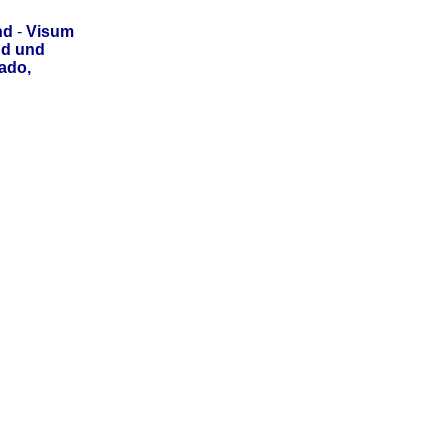
nd
-
Visum
nd und
ado,