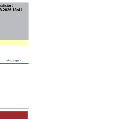
alisiert
8.2026 18:41
- Anzeige -