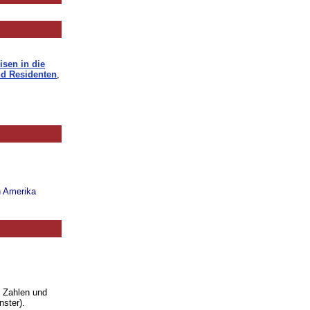
isen in die
d Residenten
,
n Amerika
. Zahlen und
nster).