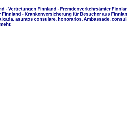
nd
-
Vertretungen Finnland
-
Fremdenverkehrsämter Finnla
r Finnland
-
Krankenversicherung für Besucher aus Finnla
aixada, asuntos consulare, honorarios, Ambassade, consul
mehr.