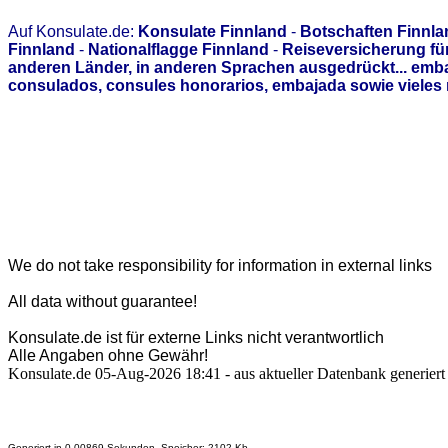
Auf Konsulate.de:
Konsulate Finnland
-
Botschaften Finnla
Finnland
-
Nationalflagge Finnland
-
Reiseversicherung fü
anderen Länder, in anderen Sprachen ausgedrückt... emb
consulados, consules honorarios, embajada sowie vieles 
We do not take responsibility for information in external links
All data without guarantee!
Konsulate.de ist für externe Links nicht verantwortlich
Alle Angaben ohne Gewähr!
Konsulate.de 05-Aug-2026 18:41 - aus aktueller Datenbank generiert
Generiert in 0.00869 Sekunden. Speicher: 2102 Kb