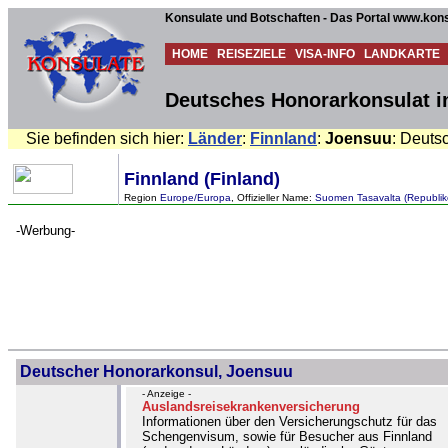
Konsulate und Botschaften - Das Portal www.kons
HOME
REISEZIELE
VISA-INFO
LANDKARTE
Deutsches Honorarkonsulat i
Sie befinden sich hier:
Länder
:
Finnland
:
Joensuu
: Deuts
Finnland (Finland)
Region
Europe/Europa
, Offizieller Name:
Suomen Tasavalta (Republik
-Werbung-
Deutscher Honorarkonsul, Joensuu
- Anzeige -
Auslandsreisekrankenversicherung
Informationen über den Versicherungschutz für das
Schengenvisum, sowie für Besucher aus Finnland