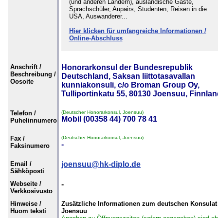
(und anderen Ländern), ausländische Gäste,
Sprachschüler, Aupairs, Studenten, Reisen in die
USA, Auswanderer...
Hier klicken für umfangreiche Informationen /
Online-Abschluss
Anschrift /
Honorarkonsul der Bundesrepublik
Beschreibung /
Deutschland, Saksan liittotasavallan
Oosoite
kunniakonsuli, c/o Broman Group Oy,
Tulliportinkatu 55, 80130 Joensuu, Finnla
Telefon /
(Deutscher Honorarkonsul, Joensuu)
Mobil (00358 44) 700 78 41
Puhelinnumero
Fax /
(Deutscher Honorarkonsul, Joensuu)
-
Faksinumero
Email /
joensuu@hk-diplo.de
Sähköposti
Webseite /
-
Verkkosivusto
Hinweise /
Zusätzliche Informationen zum deutschen Konsulat
Huom teksti
Joensuu