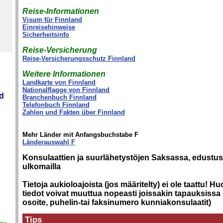
Reise-Informationen
Visum für Finnland
Einreisehinweise
Sicherheitsinfo
Reise-Versicherung
Reise-Versicherungsschutz Finnland
Weitere Informationen
Landkarte von Finnland
Nationalflagge von Finnland
nd
Branchenbuch Finnland
Telefonbuch Finnland
Zahlen und Fakten über Finnland
Mehr Länder mit Anfangsbuchstabe F
Länderauswahl F
Konsulaattien ja suurlähetystöjen Saksassa, edustus
ulkomailla
Tietoja aukioloajoista (jos määritelty) ei ole taattu! H
tiedot voivat muuttua nopeasti joissakin tapauksissa
osoite, puhelin-tai faksinumero kunniakonsulaatit)
Tips