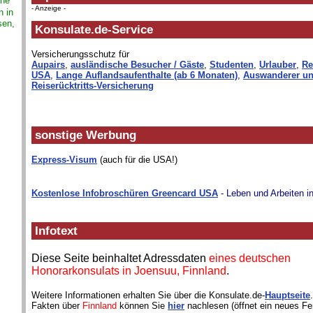
hne
- Anzeige -
n in
sen,
Konsulate.de-Service
Versicherungsschutz für
Aupairs
,
ausländische Besucher / Gäste
,
Studenten
,
Urlauber
,
Re
USA
,
Lange Auflandsaufenthalte (ab 6 Monaten)
,
Auswanderer un
Reiserücktritts-Versicherung
sonstige Werbung
Express-Visum
(auch für die USA!)
Kostenlose Infobroschüren Greencard USA
- Leben und Arbeiten i
Infotext
Diese Seite beinhaltet Adressdaten
eines deutschen
Honorarkonsulats in Joensuu, Finnland
.
Weitere Informationen erhalten Sie über die Konsulate.de-
Hauptseite
Fakten über
Finnland
können Sie
hier
nachlesen (öffnet ein neues Fe