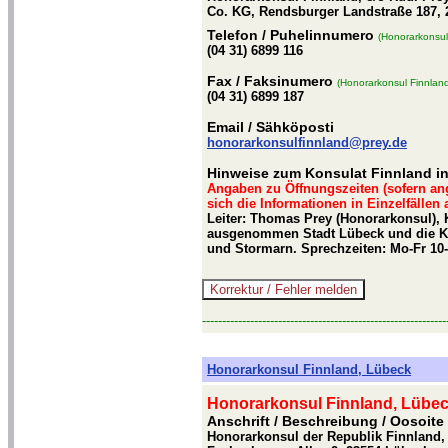
Co. KG, Rendsburger Landstraße 187, 
Telefon
/ Puhelinnumero
(Honorarkonsul 
(04 31) 6899 116
Fax
/ Faksinumero
(Honorarkonsul Finnland
(04 31) 6899 187
Email
/ Sähköposti
honorarkonsulfinnland@prey.de
Hinweise zum Konsulat Finnland in
Angaben zu Öffnungszeiten (sofern an
sich die Informationen in Einzelfällen
Leiter: Thomas Prey (Honorarkonsul), 
ausgenommen Stadt Lübeck und die Kr
und Stormarn. Sprechzeiten: Mo-Fr 10
-------------------------------------------------------------
Honorarkonsul Finnland, Lübeck
Honorarkonsul Finnland, Lübe
Anschrift / Beschreibung
/ Oosoite
Honorarkonsul der Republik Finnland,