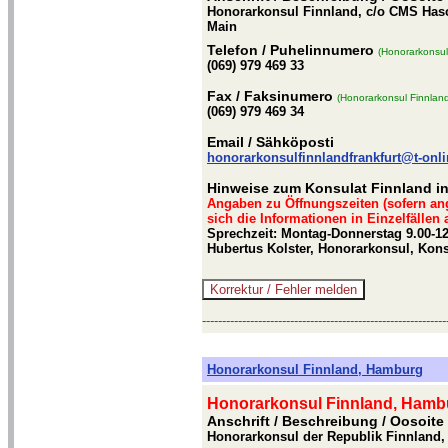
Honorarkonsul Finnland, c/o CMS Hasch
Main
Telefon
/ Puhelinnumero
(Honorarkonsul 
(069) 979 469 33
Fax
/ Faksinumero
(Honorarkonsul Finnland
(069) 979 469 34
Email
/ Sähköposti
honorarkonsulfinnlandfrankfurt@t-onli
Hinweise zum Konsulat Finnland in
Angaben zu Öffnungszeiten (sofern an
sich die Informationen in Einzelfällen
Sprechzeit: Montag-Donnerstag 9.00-12
Hubertus Kolster, Honorarkonsul, Kons
-------------------------------------------------------------
Honorarkonsul Finnland, Hamburg
Honorarkonsul Finnland, Hamb
Anschrift / Beschreibung
/ Oosoite
Honorarkonsul der Republik Finnland, 