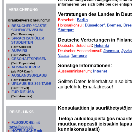
informieren Sie sich bitte bei der entsp
VERSICHERUNG
Vertretungen des Landes in Deu
:
Botschaft
Berlin
Krankenversicherung für
:
Honorarkonsul
Düsseldorf
,
Bremen
,
Dre
●
BESUCHER / GÄSTE
Stuttgart
SCHENGENVISUM
(Tarif Economy)
●
SPRACHSCHÜLER
Deutsche Vertretungen in Finland
STUDENTEN
:
Deutsche Botschaft
Helsinki
(Tarif College)
:
●
AUPAIRS
Deutscher Honorarkonsul
Joensuu
,
Jyväs
(Tarif AuPair)
Vaasa
,
Tampere
●
GESCHÄFTSREISEN
(Tarif Expatriate)
Sonstige Informationen:
●
AUSWANDERER
:
Aussenministerium
Internet
(als PDF-Datei)
●
AUSLANDSURLAUB
(Tarif Holiday)
Sollten Daten fehlerhaft sein so b
●
URLAUB BIS 365 TAGE
aufgeführte Emailadresse!
(Tarif Travel)
●
FÜR DIE USA
(Tarif Amerika)
Konsulaattien ja suurlähetystöje
REISE - LINKS
Tietoja aukioloajoista (jos määrite
●
FLUGSUCHE mit
muuttua nopeasti joissakin tapau
www.fluege.de
kunniakonsulaatit)
●
HOTELSUCHE mit