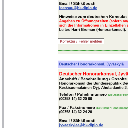
Email
/ Sähköposti
joensuu@hk-diplo.de
Hinweise zum deutschen Konsulat
Angaben zu Öffnungszeiten (sofern an
sich die Informationen in Einzelfällen
Leiter: Harri Broman (Honorarkonsul).
-------------------------------------------------------------
Deutscher Honorarkonsul, Jyväskylä
Deutscher Honorarkonsul, Jyvä
Anschrift / Beschreibung
/ Oosoite
Honorarkonsul der Bundesrepublik Deut
Keskisuomalainen Oyj, Aholaidantie 3,
Telefon
/ Puhelinnumero
(Deutscher Hon
(00358 14) 62 20 00
Fax
/ Faksinumero
(Deutscher Honorarkonsu
(00358 14) 62 24 20
Email
/ Sähköposti
jyvaeskylae@hk-diplo.de