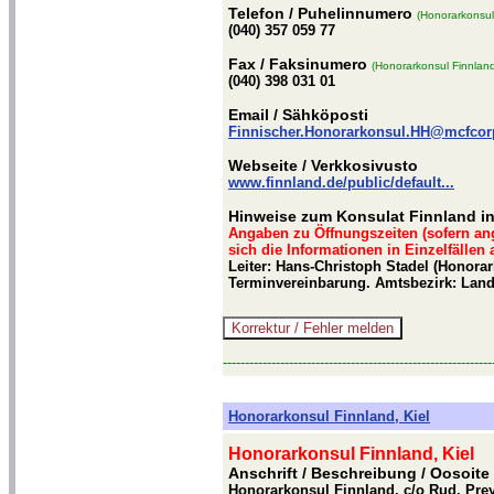
Telefon
/ Puhelinnumero
(Honorarkonsul
(040) 357 059 77
Fax
/ Faksinumero
(Honorarkonsul Finnlan
(040) 398 031 01
Email
/ Sähköposti
Finnischer.Honorarkonsul.HH@mcfcor
Webseite
/ Verkkosivusto
www.finnland.de/public/default...
Hinweise zum Konsulat Finnland i
Angaben zu Öffnungszeiten (sofern an
sich die Informationen in Einzelfällen
Leiter: Hans-Christoph Stadel (Honorar
Terminvereinbarung. Amtsbezirk: La
-------------------------------------------------------------
Honorarkonsul Finnland, Kiel
Honorarkonsul Finnland, Kiel
Anschrift / Beschreibung
/ Oosoite
Honorarkonsul Finnland, c/o Rud. Pre