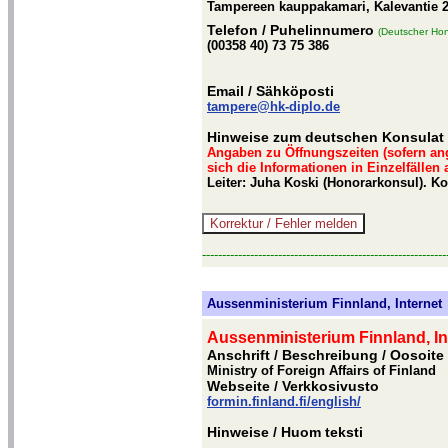
Tampereen kauppakamari, Kalevantie 2 
Telefon
/ Puhelinnumero
(Deutscher Hon
(00358 40) 73 75 386
Email
/ Sähköposti
tampere@hk-diplo.de
Hinweise zum deutschen Konsulat 
Angaben zu Öffnungszeiten (sofern an
sich die Informationen in Einzelfällen
Leiter: Juha Koski (Honorarkonsul). 
-------------------------------------------------------------
Aussenministerium Finnland, Internet
Aussenministerium Finnland, In
Anschrift / Beschreibung
/ Oosoite
Ministry of Foreign Affairs of Finland
Webseite
/ Verkkosivusto
formin.finland.fi/english/
Hinweise
/ Huom teksti
-