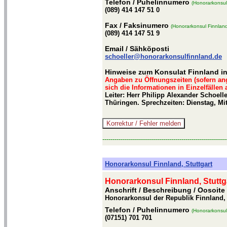
Telefon
/ Puhelinnumero
(Honorarkonsul
(089) 414 147 51 0
Fax
/ Faksinumero
(Honorarkonsul Finnlan
(089) 414 147 51 9
Email
/ Sähköposti
schoeller@honorarkonsulfinnland.de
Hinweise zum Konsulat Finnland 
Angaben zu Öffnungszeiten (sofern an
sich die Informationen in Einzelfällen
Leiter: Herr Philipp Alexander Schoel
Thüringen. Sprechzeiten: Dienstag, Mi
-------------------------------------------------------------
Honorarkonsul Finnland, Stuttgart
Honorarkonsul Finnland, Stuttg
Anschrift / Beschreibung
/ Oosoite
Honorarkonsul der Republik Finnland, 
Telefon
/ Puhelinnumero
(Honorarkonsul 
(07151) 701 701