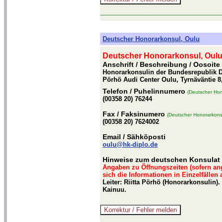
-------------------------------------------------------------
Deutscher Honorarkonsul, Oulu
Deutscher Honorarkonsul, Oul
Anschrift / Beschreibung
/ Oosoite
Honorarkonsulin der Bundesrepublik De
Pörhö Audi Center Oulu, Tyrnäväntie 8
Telefon
/ Puhelinnumero
(Deutscher Hon
(00358 20) 76244
Fax
/ Faksinumero
(Deutscher Honorarkons
(00358 20) 7624002
Email
/ Sähköposti
oulu@hk-diplo.de
Hinweise zum deutschen Konsulat 
Angaben zu Öffnungszeiten (sofern an
sich die Informationen in Einzelfällen
Leiter: Riitta Pörhö (Honorarkonsulin
Kainuu.