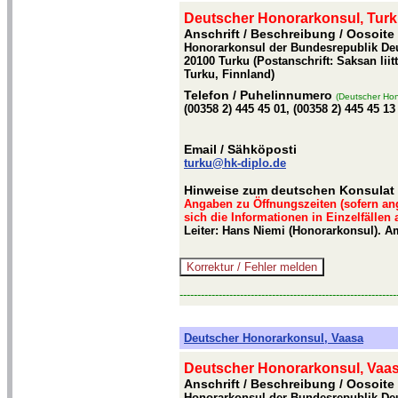
Deutscher Honorarkonsul, Tur
Anschrift / Beschreibung
/ Oosoite
Honorarkonsul der Bundesrepublik Deu
20100 Turku (Postanschrift: Saksan lii
Turku, Finnland)
Telefon
/ Puhelinnumero
(Deutscher Hon
(00358 2) 445 45 01, (00358 2) 445 45 13
Email
/ Sähköposti
turku@hk-diplo.de
Hinweise zum deutschen Konsulat 
Angaben zu Öffnungszeiten (sofern an
sich die Informationen in Einzelfällen
Leiter: Hans Niemi (Honorarkonsul). A
-------------------------------------------------------------
Deutscher Honorarkonsul, Vaasa
Deutscher Honorarkonsul, Vaa
Anschrift / Beschreibung
/ Oosoite
Honorarkonsul der Bundesrepublik Deu