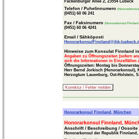
Fackenburger Allee 2, 23554 Lübeck
Telefon
/ Puhelinnumero
(Honorarkonsul
(0451) 60 06 241
Fax
/ Faksinumero
(Honorarkonsul Finnlan
(0451) 60 06 4241
Email
/ Sähköposti
HonorarkonsulFinnland@ihk-luebeck.
Hinweise zum Konsulat Finnland i
Angaben zu Öffnungszeiten (sofern an
sich die Informationen in Einzelfällen
Öffnungszeiten: Montag bis Donnerstag 
Herr Bernd Jorkisch (Honorarkonsul), 
Herzogtum Lauenburg, Ost-Holstein, 
-------------------------------------------------------------
Honorarkonsul Finnland, München
Honorarkonsul Finnland, Münc
Anschrift / Beschreibung
/ Oosoite
Honorarkonsul der Republik Finnland,