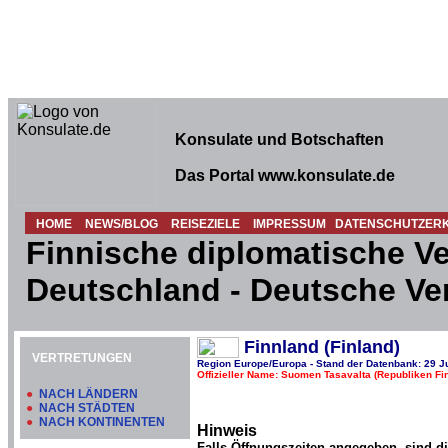
Konsulate und Botschaften
Das Portal www.konsulate.de
HOME
NEWS/BLOG
REISEZIELE
IMPRESSUM
DATENSCHUTZER
Finnische diplomatische Ve
Deutschland - Deutsche Ver
Finnland (Finland)
VERTRETUNGEN
Region Europe/Europa - Stand der Datenbank: 29 J
Offizieller Name: Suomen Tasavalta (Republiken Fi
●
NACH LÄNDERN
●
NACH STÄDTEN
●
NACH KONTINENTEN
Hinweis
Falls Öffnungszeiten angegeben, sind d