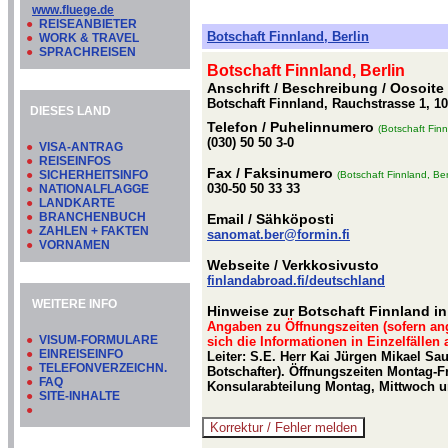
www.fluege.de
●
REISEANBIETER
Botschaft Finnland, Berlin
●
WORK & TRAVEL
●
SPRACHREISEN
Botschaft Finnland, Berlin
Anschrift / Beschreibung
/ Oosoite
Botschaft Finnland, Rauchstrasse 1, 10
DIESES LAND
Telefon
/ Puhelinnumero
(Botschaft Finn
(030) 50 50 3-0
●
VISA-ANTRAG
●
REISEINFOS
Fax
/ Faksinumero
●
SICHERHEITSINFO
(Botschaft Finnland, Ber
030-50 50 33 33
●
NATIONALFLAGGE
●
LANDKARTE
●
BRANCHENBUCH
Email
/ Sähköposti
●
ZAHLEN + FAKTEN
sanomat.ber@formin.fi
●
VORNAMEN
Webseite
/ Verkkosivusto
finlandabroad.fi/deutschland
WEITERE INFO
Hinweise zur Botschaft Finnland in
Angaben zu Öffnungszeiten (sofern an
●
VISUM-FORMULARE
sich die Informationen in Einzelfällen
●
EINREISEINFO
Leiter: S.E. Herr Kai Jürgen Mikael Sa
●
TELEFONVERZEICHN.
Botschafter). Öffnungszeiten Montag-Fr
●
FAQ
Konsularabteilung Montag, Mittwoch un
●
SITE-INHALTE
●