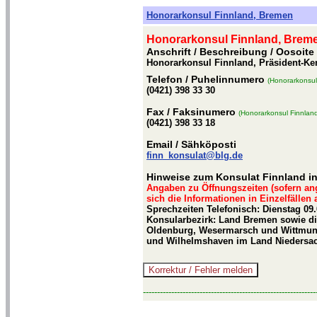
Honorarkonsul Finnland, Bremen
Honorarkonsul Finnland, Brem
Anschrift / Beschreibung
/ Oosoite
Honorarkonsul Finnland, Präsident-Ke
Telefon
/ Puhelinnumero
(Honorarkonsul
(0421) 398 33 30
Fax
/ Faksinumero
(Honorarkonsul Finnlan
(0421) 398 33 18
Email
/ Sähköposti
finn_konsulat@blg.de
Hinweise zum Konsulat Finnland i
Angaben zu Öffnungszeiten (sofern an
sich die Informationen in Einzelfällen
Sprechzeiten Telefonisch: Dienstag 09.
Konsularbezirk: Land Bremen sowie di
Oldenburg, Wesermarsch und Wittmund
und Wilhelmshaven im Land Niedersa
-------------------------------------------------------------