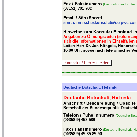
Fax
/ Faksinumero
(Honorarkonsul Finnland
(07151) 701 702
Email
/ Sähköposti
smith.finnischeskonsulat@de.pwc.co
Hinweise zum Konsulat Finnland in
Angaben zu Öffnungszeiten (sofern an
sich die Informationen in Einzelfällen
Leiter: Herr Dr. Jan Klingele, Honorar
16:00 Uhr, sowie nach telefonischer 
-------------------------------------------------------------
Deutsche Botschaft, Helsinki
Deutsche Botschaft, Helsinki
Anschrift / Beschreibung
/ Oosoite
Botschaft der Bundesrepublik Deutschl
Telefon
/ Puhelinnumero
(Deutsche Botsc
(00358 9) 458 580
Fax
/ Faksinumero
(Deutsche Botschaft, Hel
(00358 9) 45 85 85 90