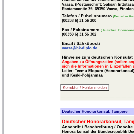
Vaasa. (Postanschrift: Saksan liittota
Rantamaantie 35, 65350 Vaasa, Finnlan
Telefon
/ Puhelinnumero
(Deutscher Hon
(00358 6) 31 56 300
Fax
/ Faksinumero
(Deutscher Honorarkons
(00358 6) 31 56 302
Email
/ Sähköposti
vaasa@hk-diplo.de
Hinweise zum deutschen Konsulat 
Angaben zu Öffnungszeiten (sofern an
sich die Informationen in Einzelfällen
Leiter: Teemu Elopuro (Honorarkonsul
und Keski-Pohjanmaa
-------------------------------------------------------------
Deutscher Honorarkonsul, Tampere
Deutscher Honorarkonsul, Tam
Anschrift / Beschreibung
/ Oosoite
Honorarkonsul der Bundesrepublik Deut