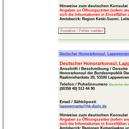
Hinweise zum deutschen Konsulat 
Angaben zu Öffnungszeiten (sofern an
sich die Informationen in Einzelfällen
Amtsbezirk: Region Keski-Suomi. Leit
-------------------------------------------------------------
Deutscher Honorarkonsul, Lappeenran
Deutscher Honorarkonsul, Lap
Anschrift / Beschreibung
/ Oosoite
Honorarkonsul der Bundesrepublik De
Raatimiehenkatu 20, 53100 Lappeenran
Telefon
/ Puhelinnumero
(Deutscher Hon
(00358 40) 513 44 90
Email
/ Sähköposti
lappeenranta@hk-diplo.de
Hinweise zum deutschen Konsulat 
Angaben zu Öffnungszeiten (sofern an
sich die Informationen in Einzelfällen
Amtsbezirk: Regionen Kymenlaakso und 