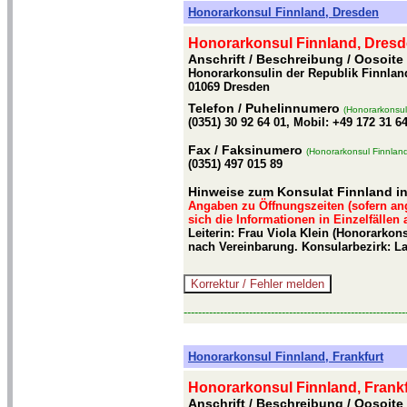
Honorarkonsul Finnland, Dresden
Honorarkonsul Finnland, Dres
Anschrift / Beschreibung
/ Oosoite
Honorarkonsulin der Republik Finnland
01069 Dresden
Telefon
/ Puhelinnumero
(Honorarkonsul
(0351) 30 92 64 01, Mobil: +49 172 31 64
Fax
/ Faksinumero
(Honorarkonsul Finnlan
(0351) 497 015 89
Hinweise zum Konsulat Finnland i
Angaben zu Öffnungszeiten (sofern an
sich die Informationen in Einzelfällen
Leiterin: Frau Viola Klein (Honorarkon
nach Vereinbarung. Konsularbezirk: 
-------------------------------------------------------------
Honorarkonsul Finnland, Frankfurt
Honorarkonsul Finnland, Frankf
Anschrift / Beschreibung
/ Oosoite