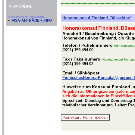
-------------------------------------------------------------
VISA-ONLINE
Infos unserer Partnersite
Honorarkonsul Finnland, Düsseldorf
●
VISA-ANTRÄGE + INFO
Honorarkonsul Finnland, Düsse
Anschrift / Beschreibung
/ Oosoite
Honorarkonsul von Finnland, c/o Kluge
Telefon
/ Puhelinnumero
(Honorarkonsul
(0211) 159 494 00
Fax
/ Faksinumero
(Honorarkonsul Finnland
(0211) 159 494 02
Email
/ Sähköposti
FinnischesHonorarKonsulat@juergen-
Hinweise zum Konsulat Finnland in
Angaben zu Öffnungszeiten (sofern an
sich die Informationen in Einzelfällen
Sprechzeit: Dienstag und Donnerstag 1
telefonischer Vereinbarung. Leiter: Pr
-------------------------------------------------------------