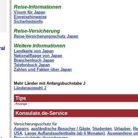
Reise-Informationen
Visum für Japan
Einreisehinweise
Sicherheitsinfo
Reise-Versicherung
Reise-Versicherungsschutz Japan
Weitere Informationen
al
Landkarte von Japan
Nationalflagge von Japan
Branchenbuch Japan
Telefonbuch Japan
Zahlen und Fakten über Japan
Mehr Länder mit Anfangsbuchstabe J
Länderauswahl J
Tips
- Anzeige -
Konsulate.de-Service
Versicherungsschutz für
Aupairs
,
ausländische Besucher / Gäste
,
Studenten
,
Urlauber
,
Re
USA
,
Lange Auflandsaufenthalte (ab 6 Monaten)
,
Auswanderer un
Reiserücktritts-Versicherung