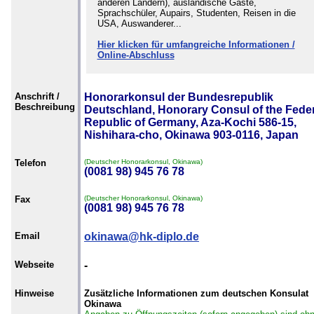
anderen Ländern), ausländische Gäste,
Sprachschüler, Aupairs, Studenten, Reisen in die
USA, Auswanderer...
Hier klicken für umfangreiche Informationen /
Online-Abschluss
Anschrift /
Honorarkonsul der Bundesrepublik
Beschreibung
Deutschland, Honorary Consul of the Feder
Republic of Germany, Aza-Kochi 586-15,
Nishihara-cho, Okinawa 903-0116, Japan
Telefon
(Deutscher Honorarkonsul, Okinawa)
(0081 98) 945 76 78
Fax
(Deutscher Honorarkonsul, Okinawa)
(0081 98) 945 76 78
Email
okinawa@hk-diplo.de
Webseite
-
Hinweise
Zusätzliche Informationen zum deutschen Konsulat
Okinawa