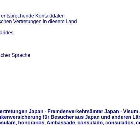
t entsprechende Kontaktdaten
tschen Vertretungen in diesem Land
Landes
scher Sprache
ertretungen Japan
-
Fremdenverkehrsämter Japan
-
Visum 
kenversicherung für Besucher aus Japan und anderen Län
sulare, honorarios, Ambassade, consulado, consulados, c