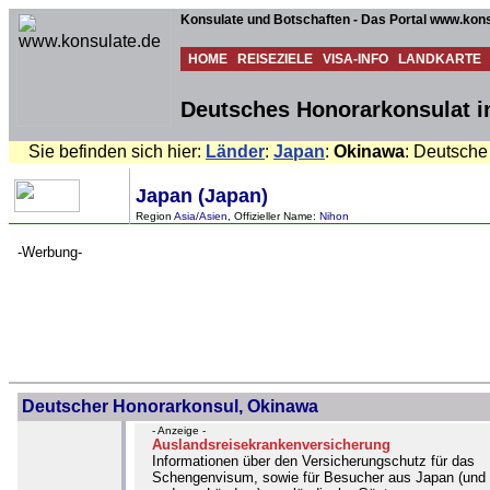
Konsulate und Botschaften - Das Portal www.kons
HOME
REISEZIELE
VISA-INFO
LANDKARTE
Deutsches Honorarkonsulat i
Sie befinden sich hier:
Länder
:
Japan
:
Okinawa
: Deutsche
Japan (Japan)
Region
Asia/Asien
, Offizieller Name:
Nihon
-Werbung-
Deutscher Honorarkonsul, Okinawa
- Anzeige -
Auslandsreisekrankenversicherung
Informationen über den Versicherungschutz für das
Schengenvisum, sowie für Besucher aus Japan (und