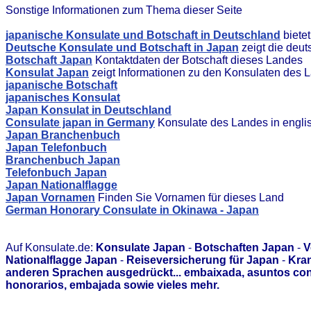
Sonstige Informationen zum Thema dieser Seite
japanische Konsulate und Botschaft in Deutschland
biete
Deutsche Konsulate und Botschaft in Japan
zeigt die deu
Botschaft Japan
Kontaktdaten der Botschaft dieses Landes
Konsulat Japan
zeigt Informationen zu den Konsulaten des 
japanische Botschaft
japanisches Konsulat
Japan Konsulat in Deutschland
Consulate japan in Germany
Konsulate des Landes in engli
Japan Branchenbuch
Japan Telefonbuch
Branchenbuch Japan
Telefonbuch Japan
Japan Nationalflagge
Japan Vornamen
Finden Sie Vornamen für dieses Land
German Honorary Consulate in Okinawa - Japan
Auf Konsulate.de:
Konsulate Japan
-
Botschaften Japan
-
V
Nationalflagge Japan
-
Reiseversicherung für Japan
-
Kran
anderen Sprachen ausgedrückt... embaixada, asuntos con
honorarios, embajada sowie vieles mehr.