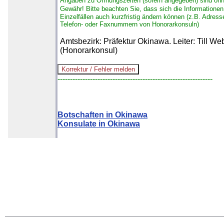
Angaben zu Öffnungszeiten (sofern angegeben) sind oh
Gewähr!
Bitte beachten Sie, dass sich die Informationen
Einzelfällen auch kurzfristig ändern können (z.B. Adress
Telefon- oder Faxnummern von Honorarkonsuln)
Amtsbezirk: Präfektur Okinawa. Leiter: Till We
(Honorarkonsul)
--------------------------------------------------------------
Botschaften in Okinawa
Konsulate in Okinawa