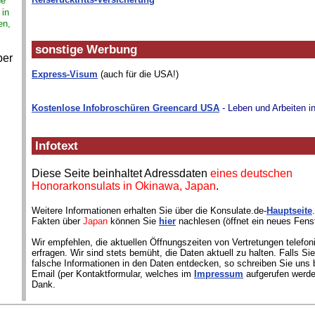
ne
 in
en,
sonstige Werbung
ber
Express-Visum
(auch für die USA!)
Kostenlose Infobroschüren Greencard USA
- Leben und Arbeiten i
Infotext
Diese Seite beinhaltet Adressdaten
eines deutschen
Honorarkonsulats in Okinawa, Japan
.
Weitere Informationen erhalten Sie über die Konsulate.de-
Hauptseite
Fakten über
Japan
können Sie
hier
nachlesen (öffnet ein neues Fenst
Wir empfehlen, die aktuellen Öffnungszeiten von Vertretungen telefon
erfragen. Wir sind stets bemüht, die Daten aktuell zu halten. Falls S
falsche Informationen in den Daten entdecken, so schreiben Sie uns b
Email (per Kontaktformular, welches im
Impressum
aufgerufen werde
Dank.