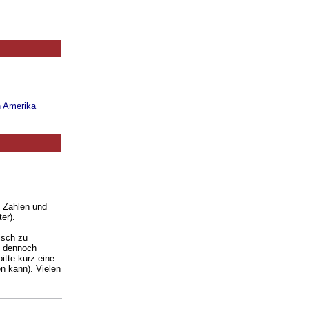
n Amerika
. Zahlen und
er).
isch zu
ie dennoch
itte kurz eine
n kann). Vielen