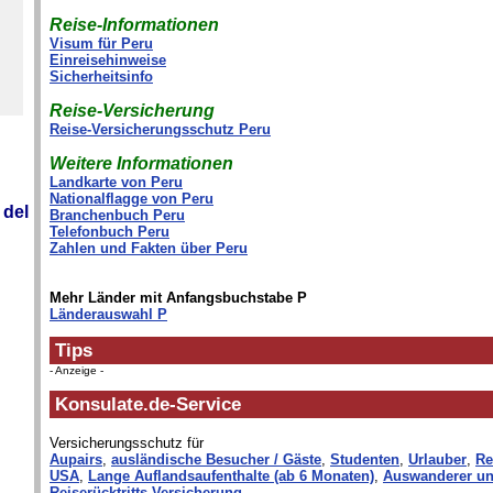
Reise-Informationen
Visum für Peru
Einreisehinweise
Sicherheitsinfo
Reise-Versicherung
Reise-Versicherungsschutz Peru
Weitere Informationen
Landkarte von Peru
Nationalflagge von Peru
 del
Branchenbuch Peru
Telefonbuch Peru
Zahlen und Fakten über Peru
Mehr Länder mit Anfangsbuchstabe P
Länderauswahl P
Tips
- Anzeige -
Konsulate.de-Service
Versicherungsschutz für
Aupairs
,
ausländische Besucher / Gäste
,
Studenten
,
Urlauber
,
Re
USA
,
Lange Auflandsaufenthalte (ab 6 Monaten)
,
Auswanderer un
Reiserücktritts-Versicherung