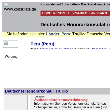
Konsulate und Botschaften - Das Portal www.kons
HOME
REISEZIELE
VISA-INFO
LANDKARTE
Deutsches Honorarkonsulat in 
Sie befinden sich hier:
Länder
:
Peru
:
Trujillo
: Deutsche Ver
Peru (Peru)
Region
SouthAmerica/Suedamerika
, Offizieller Name:
República del P
-Werbung-
Deutscher Honorarkonsul, Trujillo
- Anzeige -
Auslandsreisekrankenversicherung
Informationen über den Versicherungschutz für das
Schengenvisum, sowie für Besucher aus Peru (und