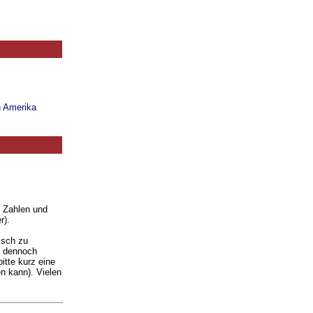
n Amerika
. Zahlen und
r).
isch zu
ie dennoch
itte kurz eine
n kann). Vielen