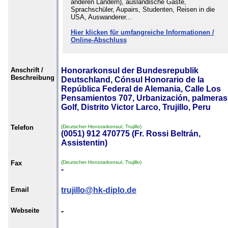
anderen Ländern), ausländische Gäste,
Sprachschüler, Aupairs, Studenten, Reisen in die
USA, Auswanderer...
Hier klicken für umfangreiche Informationen /
Online-Abschluss
Anschrift /
Honorarkonsul der Bundesrepublik
Beschreibung
Deutschland, Cónsul Honorario de la
República Federal de Alemania, Calle Los
Pensamientos 707, Urbanización, palmeras
Golf, Distrito Victor Larco, Trujillo, Peru
Telefon
(Deutscher Honorarkonsul, Trujillo)
(0051) 912 470775 (Fr. Rossi Beltrán,
Assistentin)
Fax
(Deutscher Honorarkonsul, Trujillo)
-
Email
trujillo@hk-diplo.de
Webseite
-