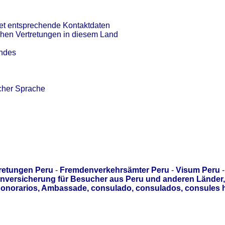
et entsprechende Kontaktdaten
chen Vertretungen in diesem Land
andes
cher Sprache
retungen Peru
-
Fremdenverkehrsämter Peru
-
Visum Peru
-
nversicherung für Besucher aus Peru und anderen Länder,
honorarios, Ambassade, consulado, consulados, consules 