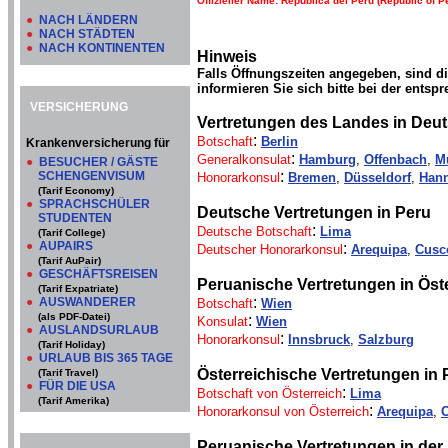
Offizieller Name: República del Perú (Republic of P
●
NACH LÄNDERN
●
NACH STÄDTEN
●
NACH KONTINENTEN
Hinweis
Falls Öffnungszeiten angegeben, sind d
informieren Sie sich bitte bei der entsp
VERSICHERUNG
Vertretungen des Landes in Deu
:
Botschaft
Berlin
Krankenversicherung für
:
Generalkonsulat
Hamburg
,
Offenbach
,
M
●
BESUCHER / GÄSTE
:
SCHENGENVISUM
Honorarkonsul
Bremen
,
Düsseldorf
,
Han
(Tarif Economy)
●
SPRACHSCHÜLER
Deutsche Vertretungen in Peru
STUDENTEN
:
Deutsche Botschaft
Lima
(Tarif College)
●
AUPAIRS
:
Deutscher Honorarkonsul
Arequipa
,
Cusc
(Tarif AuPair)
●
GESCHÄFTSREISEN
Peruanische Vertretungen in Öste
(Tarif Expatriate)
:
●
AUSWANDERER
Botschaft
Wien
(als PDF-Datei)
:
Konsulat
Wien
●
AUSLANDSURLAUB
:
Honorarkonsul
Innsbruck
,
Salzburg
(Tarif Holiday)
●
URLAUB BIS 365 TAGE
Österreichische Vertretungen in 
(Tarif Travel)
●
FÜR DIE USA
:
Botschaft von Österreich
Lima
(Tarif Amerika)
:
Honorarkonsul von Österreich
Arequipa
,
Peruanische Vertretungen in der