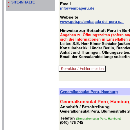
●
SITE-INHALTE
Email
●
info@embaperu.de
Webseite
www.gob.pe/embajada-del-peru-e...
Hinweise zur Botschaft Peru in Berl
Angaben zu Öffnungszeiten (sofern an
sich die Informationen in Einzelfällen
Leiter: S.E. Herr Elmer Schialer (auße
Konsularbezirk: Länder Berlin, Bran
Anhalt und Thüringen. Öffnungszeiten:
Email der Konsularabteilung: sc-berl
-------------------------------------------------------------
Generalkonsulat Peru, Hamburg
Generalkonsulat Peru, Hambur
Anschrift / Beschreibung
Generalkonsulat Peru, Blumenstraße 
Telefon
(Generalkonsulat Peru, Hamburg)
(040) 476 745