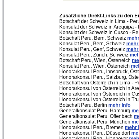
Zusätzliche Direkt-Links zu den 
Botschaft der Schweiz in Lima - Pe
Konsulat der Schweiz in Arequipa -
Konsulat der Schweiz in Cusco - P
Botschaft Peru, Bern, Schweiz
mehr
Konsulat Peru, Bern, Schweiz
mehr 
Konsulat Peru, Genf, Schweiz
mehr 
Konsulat Peru, Zürich, Schweiz
meh
Botschaft Peru, Wien, Österreich
me
Konsulat Peru, Wien, Österreich
meh
Honorarkonsul Peru, Innsbruck, Öst
Honorarkonsul Peru, Salzburg, Öste
Botschaft von Österreich in Lima - 
Honorarkonsul von Österreich in Ar
Honorarkonsul von Österreich in Cu
Honorarkonsul von Österreich in Truj
Botschaft Peru, Berlin
mehr Info
Generalkonsulat Peru, Hamburg
meh
Generalkonsulat Peru, Offenbach
me
Generalkonsulat Peru, München
meh
Honorarkonsul Peru, Bremen
mehr 
Honorarkonsul Peru, Düsseldorf
meh
Honorarkonsul Peru, Hannover
mehr