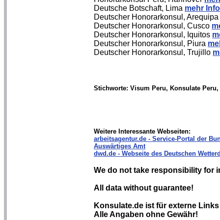
Deutsche Botschaft, Lima
mehr Info
Deutscher Honorarkonsul, Arequip
Deutscher Honorarkonsul, Cusco
me
Deutscher Honorarkonsul, Iquitos
me
Deutscher Honorarkonsul, Piura
meh
Deutscher Honorarkonsul, Trujillo
m
Stichworte: Visum Peru, Konsulate Peru,
Weitere Interessante Webseiten:
arbeitsagentur.de - Service-Portal der Bun
Auswärtiges Amt
dwd.de - Webseite des Deutschen Wetterd
We do not take responsibility for i
All data without guarantee!
Konsulate.de ist für externe Links
Alle Angaben ohne Gewähr!