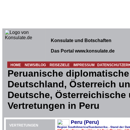
Konsulate und Botschaften
Das Portal www.konsulate.de
HOME
NEWS/BLOG
REISEZIELE
IMPRESSUM
DATENSCHUTZER
Peruanische diplomatische 
Deutschland, Österreich un
Deutsche, Österreichische
Vertretungen in Peru
Peru (Peru)
VERTRETUNGEN
Region SouthAmerica/Suedamerika - Stand der Dat