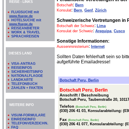
REISE - LINKS
:
Botschaft
Bern
:
Konsulat
Bern
,
Genf
,
Zürich
●
FLUGSUCHE mit
www.fluege.de
Schweizerische Vertretungen in 
●
HOTELSUCHE mit
www.fluege.de
:
Botschaft der Schweiz
Lima
●
REISEANBIETER
:
Konsulat der Schweiz
Arequipa
,
Cusco
●
WORK & TRAVEL
●
SPRACHREISEN
Sonstige Informationen:
:
Aussenministerium
Internet
DIESES LAND
Sollten Daten fehlerhaft sein so b
aufgeführte Emailadresse!
●
VISA-ANTRAG
●
REISEINFOS
●
SICHERHEITSINFO
●
NATIONALFLAGGE
●
LANDKARTE
Botschaft Peru, Berlin
●
TELEFONBUCH
●
ZAHLEN + FAKTEN
Botschaft Peru, Berlin
Anschrift / Beschreibung
Botschaft Peru, Taubenstraße 20, 10117
WEITERE INFO
Telefon
(Botschaft Peru, Berlin)
(030) 206 41 03, Konsularabteilung: (03
●
VISUM-FORMULARE
●
EINREISEINFO
Fax
(Botschaft Peru, Berlin)
●
TELEFONVERZEICHN.
(030) 206 41 077, Konsularabteilung: (0
●
FAQ