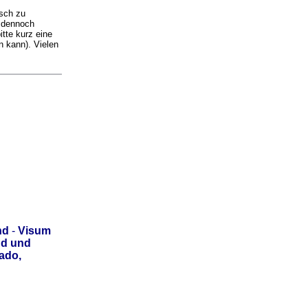
isch zu
e dennoch
tte kurz eine
 kann). Vielen
nd
-
Visum
nd und
ado,