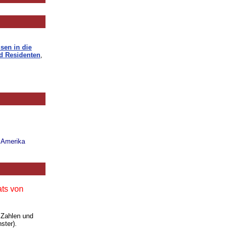
sen in die
d Residenten
,
n Amerika
ats von
 Zahlen und
ster).