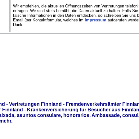
Wir empfehlen, die aktuellen Öffnungszeiten von Vertretungen telefon
erfragen. Wir sind stets bemüht, die Daten aktuell zu halten. Falls Si
falsche Informationen in den Daten entdecken, so schreiben Sie uns bi
Email (per Kontaktformular, welches im
Impressum
aufgerufen werden
Dank.
nd
-
Vertretungen Finnland
-
Fremdenverkehrsämter Finnla
r Finnland
-
Krankenversicherung für Besucher aus Finnla
aixada, asuntos consulare, honorarios, Ambassade, consul
mehr.