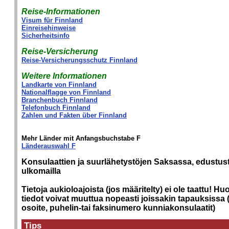
Reise-Informationen
Visum für Finnland
Einreisehinweise
Sicherheitsinfo
Reise-Versicherung
Reise-Versicherungsschutz Finnland
Weitere Informationen
Landkarte von Finnland
Nationalflagge von Finnland
Branchenbuch Finnland
Telefonbuch Finnland
Zahlen und Fakten über Finnland
Mehr Länder mit Anfangsbuchstabe F
Länderauswahl F
Konsulaattien ja suurlähetystöjen Saksassa, edustus
ulkomailla
Tietoja aukioloajoista (jos määritelty) ei ole taattu! Hu
tiedot voivat muuttua nopeasti joissakin tapauksissa 
osoite, puhelin-tai faksinumero kunniakonsulaatit)
Tips