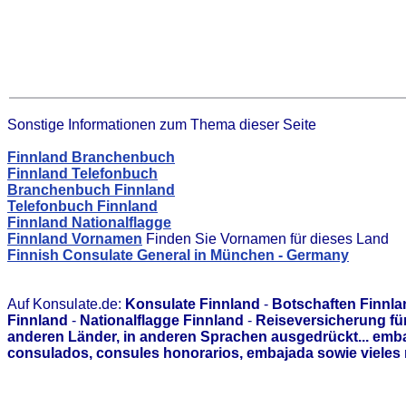
Sonstige Informationen zum Thema dieser Seite
Finnland Branchenbuch
Finnland Telefonbuch
Branchenbuch Finnland
Telefonbuch Finnland
Finnland Nationalflagge
Finnland Vornamen
Finden Sie Vornamen für dieses Land
Finnish Consulate General in München - Germany
Auf Konsulate.de:
Konsulate Finnland
-
Botschaften Finnla
Finnland
-
Nationalflagge Finnland
-
Reiseversicherung fü
anderen Länder, in anderen Sprachen ausgedrückt... emb
consulados, consules honorarios, embajada sowie vieles 