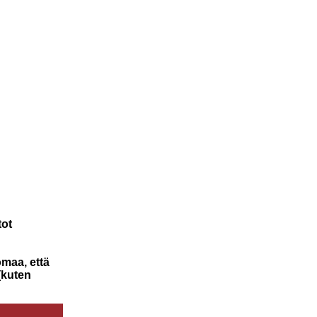
tot
omaa, että
(kuten