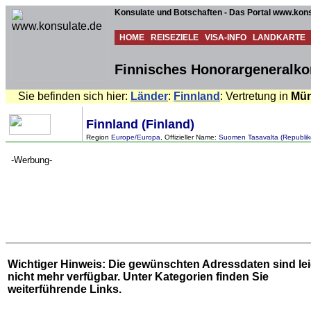
Konsulate und Botschaften - Das Portal www.kons
HOME
REISEZIELE
VISA-INFO
LANDKARTE
Finnisches Honorargeneralko
Sie befinden sich hier:
Länder
:
Finnland
: Vertretung in
Mü
Finnland (Finland)
Region
Europe/Europa
, Offizieller Name:
Suomen Tasavalta (Republik
-Werbung-
Wichtiger Hinweis: Die gewünschten Adressdaten sind le
nicht mehr verfügbar. Unter
Kategorien
finden Sie
weiterführende Links.