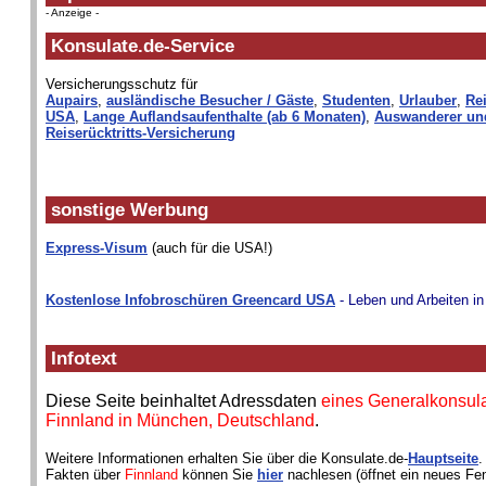
- Anzeige -
Konsulate.de-Service
Versicherungsschutz für
Aupairs
,
ausländische Besucher / Gäste
,
Studenten
,
Urlauber
,
Rei
USA
,
Lange Auflandsaufenthalte (ab 6 Monaten)
,
Auswanderer un
Reiserücktritts-Versicherung
sonstige Werbung
Express-Visum
(auch für die USA!)
Kostenlose Infobroschüren Greencard USA
- Leben und Arbeiten i
Infotext
Diese Seite beinhaltet Adressdaten
eines Generalkonsul
Finnland in München, Deutschland
.
Weitere Informationen erhalten Sie über die Konsulate.de-
Hauptseite
.
Fakten über
Finnland
können Sie
hier
nachlesen (öffnet ein neues Fen