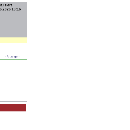
alisiert
6.2026 13:16
- Anzeige -