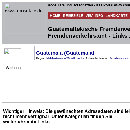
Konsulate und Botschaften - Das Portal www.kons
HOME
REISEZIELE
VISA-INFO
LANDKARTE
Guatemaltekische Fremdenve
Fremdenverkehrsamt - Links
Guatemala (Guatemala)
Region
MiddleAmerica/MittelAmerika
, Offizieller Name:
República de 
-Werbung-
Wichtiger Hinweis: Die gewünschten Adressdaten sind le
nicht mehr verfügbar. Unter
Kategorien
finden Sie
weiterführende Links.