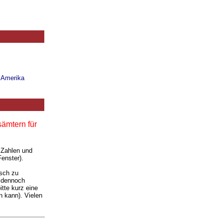
n Amerika
ämtern für
 Zahlen und
enster).
isch zu
e dennoch
tte kurz eine
 kann). Vielen