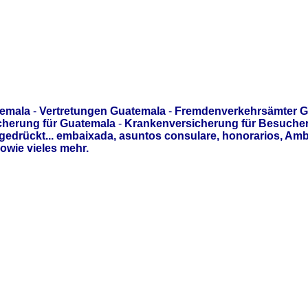
temala
-
Vertretungen Guatemala
-
Fremdenverkehrsämter G
cherung für Guatemala
-
Krankenversicherung für Besuche
edrückt... embaixada, asuntos consulare, honorarios, Am
owie vieles mehr.