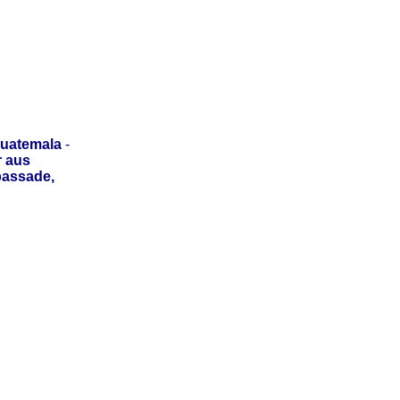
uatemala
-
r aus
bassade,