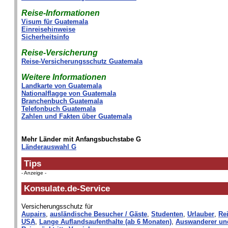
Reise-Informationen
Visum für Guatemala
Einreisehinweise
Sicherheitsinfo
Reise-Versicherung
Reise-Versicherungsschutz Guatemala
Weitere Informationen
Landkarte von Guatemala
Nationalflagge von Guatemala
Branchenbuch Guatemala
Telefonbuch Guatemala
Zahlen und Fakten über Guatemala
Mehr Länder mit Anfangsbuchstabe G
Länderauswahl G
Tips
- Anzeige -
Konsulate.de-Service
Versicherungsschutz für
Aupairs
,
ausländische Besucher / Gäste
,
Studenten
,
Urlauber
,
Rei
USA
,
Lange Auflandsaufenthalte (ab 6 Monaten)
,
Auswanderer un