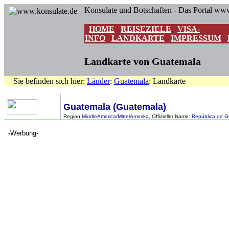
Konsulate und Botschaften - Das Portal ww
HOME
REISEZIELE
VISA-
INFO
LANDKARTE
IMPRESSUM
Landkarte von Guatemala
Sie befinden sich hier:
Länder
:
Guatemala
: Landkarte
Guatemala (Guatemala)
Region
MiddleAmerica/MittelAmerika
, Offizieller Name:
República de 
-Werbung-