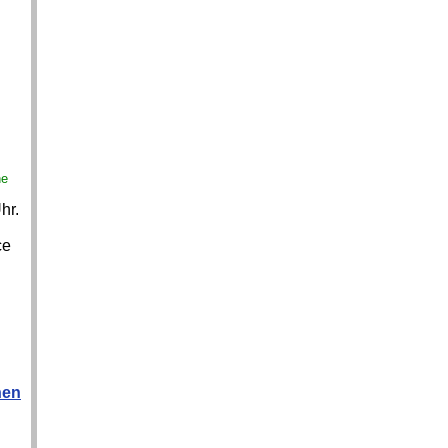
ne
hr.
ce
hen