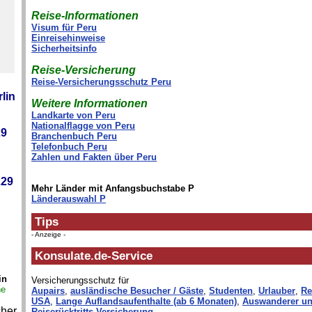
Reise-Informationen
Visum für Peru
Einreisehinweise
Sicherheitsinfo
Reise-Versicherung
Reise-Versicherungsschutz Peru
lin
Weitere Informationen
Landkarte von Peru
Nationalflagge von Peru
29
Branchenbuch Peru
Telefonbuch Peru
Zahlen und Fakten über Peru
229
Mehr Länder mit Anfangsbuchstabe P
Länderauswahl P
Tips
- Anzeige -
Konsulate.de-Service
in
Versicherungsschutz für
ne
Aupairs
,
ausländische Besucher / Gäste
,
Studenten
,
Urlauber
,
Re
USA
,
Lange Auflandsaufenthalte (ab 6 Monaten)
,
Auswanderer un
cher
Reiserücktritts-Versicherung