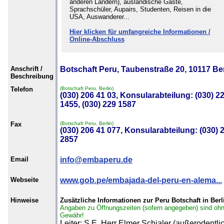
anderen Ländern), ausländische Gäste,
Sprachschüler, Aupairs, Studenten, Reisen in die
USA, Auswanderer...
Hier klicken für umfangreiche Informationen /
Online-Abschluss
Anschrift /
Botschaft Peru, Taubenstraße 20, 10117 Ber
Beschreibung
Telefon
(Botschaft Peru, Berlin)
(030) 206 41 03, Konsularabteilung: (030) 2
1455, (030) 229 1587
Fax
(Botschaft Peru, Berlin)
(030) 206 41 077, Konsularabteilung: (030) 
2857
Email
info@embaperu.de
Webseite
www.gob.pe/embajada-del-peru-en-alema...
Hinweise
Zusätzliche Informationen zur Peru Botschaft in Berl
Angaben zu Öffnungszeiten (sofern angegeben) sind oh
Gewähr!
Leiter: S.E. Herr Elmer Schialer (außerodentli