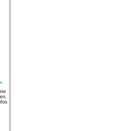
ne
wie
en,
rlos