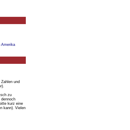
n Amerika
. Zahlen und
r).
isch zu
ie dennoch
itte kurz eine
n kann). Vielen