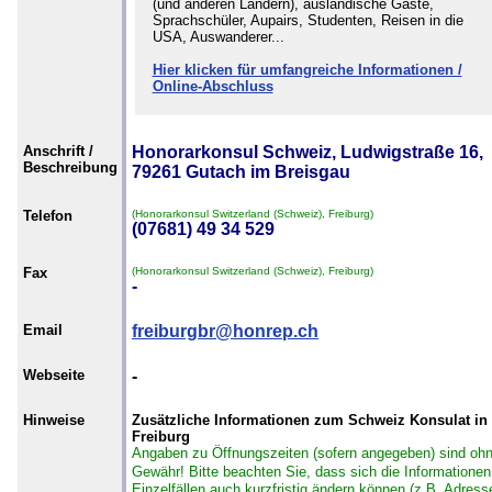
(und anderen Ländern), ausländische Gäste,
Sprachschüler, Aupairs, Studenten, Reisen in die
USA, Auswanderer...
Hier klicken für umfangreiche Informationen /
Online-Abschluss
Anschrift /
Honorarkonsul Schweiz, Ludwigstraße 16,
Beschreibung
79261 Gutach im Breisgau
Telefon
(Honorarkonsul Switzerland (Schweiz), Freiburg)
(07681) 49 34 529
Fax
(Honorarkonsul Switzerland (Schweiz), Freiburg)
-
Email
freiburgbr@honrep.ch
Webseite
-
Hinweise
Zusätzliche Informationen zum Schweiz Konsulat in
Freiburg
Angaben zu Öffnungszeiten (sofern angegeben) sind oh
Gewähr!
Bitte beachten Sie, dass sich die Informationen
Einzelfällen auch kurzfristig ändern können (z.B. Adress