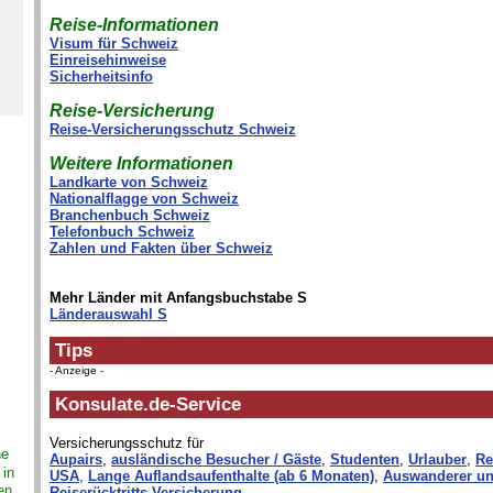
Reise-Informationen
Visum für Schweiz
Einreisehinweise
Sicherheitsinfo
Reise-Versicherung
Reise-Versicherungsschutz Schweiz
Weitere Informationen
Landkarte von Schweiz
Nationalflagge von Schweiz
Branchenbuch Schweiz
Telefonbuch Schweiz
Zahlen und Fakten über Schweiz
Mehr Länder mit Anfangsbuchstabe S
Länderauswahl S
Tips
- Anzeige -
Konsulate.de-Service
Versicherungsschutz für
ne
Aupairs
,
ausländische Besucher / Gäste
,
Studenten
,
Urlauber
,
Re
 in
USA
,
Lange Auflandsaufenthalte (ab 6 Monaten)
,
Auswanderer un
en,
Reiserücktritts-Versicherung