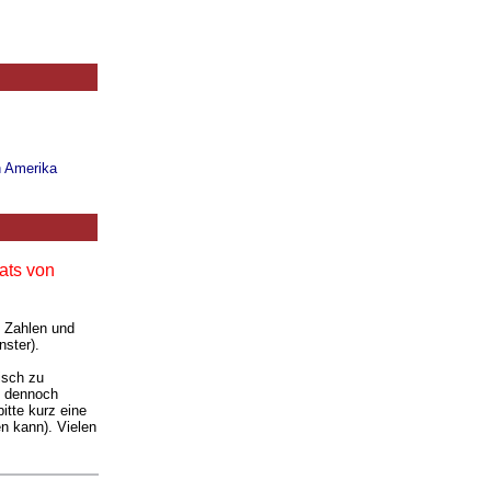
n Amerika
ats von
. Zahlen und
nster).
isch zu
ie dennoch
itte kurz eine
n kann). Vielen