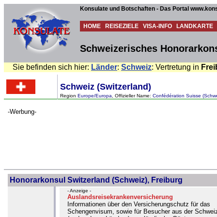
Konsulate und Botschaften - Das Portal www.kons
HOME
REISEZIELE
VISA-INFO
LANDKARTE
Schweizerisches Honorarkonsu
Sie befinden sich hier:
Länder
:
Schweiz
: Vertretung in
Frei
Schweiz (Switzerland)
Region
Europe/Europa
, Offizieller Name:
Confédération Suisse (Schwe
-Werbung-
Honorarkonsul Switzerland (Schweiz), Freiburg
- Anzeige -
Auslandsreisekrankenversicherung
Informationen über den Versicherungschutz für das
Schengenvisum, sowie für Besucher aus der Schwei