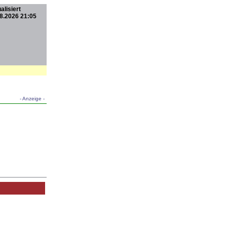
alisiert
8.2026 21:05
- Anzeige -