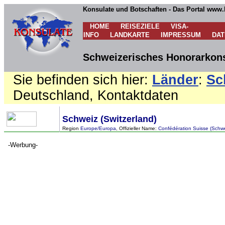
Konsulate und Botschaften - Das Portal www.
HOME
REISEZIELE
VISA-
INFO
LANDKARTE
IMPRESSUM
DA
Schweizerisches Honorarkons
Sie befinden sich hier:
Länder
:
Sc
Deutschland, Kontaktdaten
Schweiz (Switzerland)
Region
Europe/Europa
, Offizieller Name:
Confédération Suisse (Schwe
-Werbung-