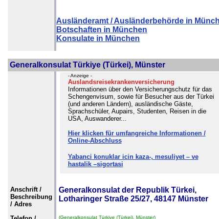
Ausländeramt / Ausländerbehörde in Münc
Botschaften in München
Konsulate in München
Generalkonsulat Türkiye (Türkei), Münster
- Anzeige -
Auslandsreisekrankenversicherung
Informationen über den Versicherungschutz für das
Schengenvisum, sowie für Besucher aus der Türkei
(und anderen Ländern), ausländische Gäste,
Sprachschüler, Aupairs, Studenten, Reisen in die
USA, Auswanderer...
Hier klicken für umfangreiche Informationen /
Online-Abschluss
Yabanci konuklar icin kaza-, mesuliyet – ve
hastalik –sigortasi
Anschrift /
Generalkonsulat der Republik Türkei,
Beschreibung
Lotharinger Straße 25/27, 48147 Münster
/ Adres
Telefon /
(Generalkonsulat Türkiye (Türkei), Münster)