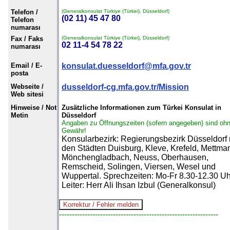
Telefon /
(Generalkonsulat Türkiye (Türkei), Düsseldorf)
(02 11) 45 47 80
Telefon
numarası
Fax / Faks
(Generalkonsulat Türkiye (Türkei), Düsseldorf)
02 11-4 54 78 22
numarası
Email / E-
konsulat.duesseldorf@mfa.gov.tr
posta
Webseite /
dusseldorf-cg.mfa.gov.tr/Mission
Web sitesi
Hinweise / Not
Zusätzliche Informationen zum Türkei Konsulat in
Metin
Düsseldorf
Angaben zu Öffnungszeiten (sofern angegeben) sind oh
Gewähr!
Konsularbezirk: Regierungsbezirk Düsseldorf 
den Städten Duisburg, Kleve, Krefeld, Mettma
Mönchengladbach, Neuss, Oberhausen,
Remscheid, Solingen, Viersen, Wesel und
Wuppertal. Sprechzeiten: Mo-Fr 8.30-12.30 Uh
Leiter: Herr Ali Ihsan Izbul (Generalkonsul)
--------------------------------------------------------------