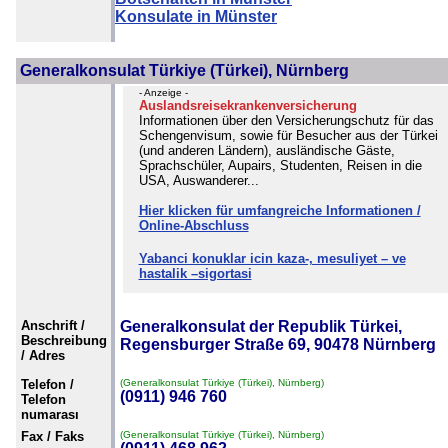
Konsulate in Münster
Generalkonsulat Türkiye (Türkei), Nürnberg
- Anzeige -
Auslandsreisekrankenversicherung
Informationen über den Versicherungschutz für das
Schengenvisum, sowie für Besucher aus der Türkei
(und anderen Ländern), ausländische Gäste,
Sprachschüler, Aupairs, Studenten, Reisen in die
USA, Auswanderer...
Hier klicken für umfangreiche Informationen /
Online-Abschluss
Yabanci konuklar icin kaza-, mesuliyet – ve
hastalik –sigortasi
Anschrift /
Generalkonsulat der Republik Türkei,
Beschreibung
Regensburger Straße 69, 90478 Nürnberg
/ Adres
Telefon /
(Generalkonsulat Türkiye (Türkei), Nürnberg)
(0911) 946 760
Telefon
numarası
Fax / Faks
(Generalkonsulat Türkiye (Türkei), Nürnberg)