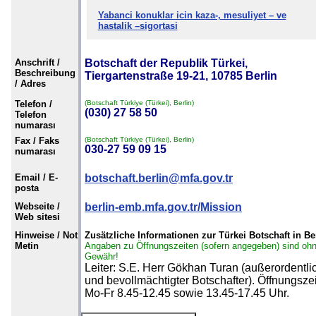
Yabanci konuklar icin kaza-, mesuliyet – ve
hastalik –sigortasi
Anschrift /
Botschaft der Republik Türkei,
Beschreibung
Tiergartenstraße 19-21, 10785 Berlin
/ Adres
Telefon /
(Botschaft Türkiye (Türkei), Berlin)
(030) 27 58 50
Telefon
numarası
Fax / Faks
(Botschaft Türkiye (Türkei), Berlin)
030-27 59 09 15
numarası
Email / E-
botschaft.berlin@mfa.gov.tr
posta
Webseite /
berlin-emb.mfa.gov.tr/Mission
Web sitesi
Hinweise / Not
Zusätzliche Informationen zur Türkei Botschaft in Be
Metin
Angaben zu Öffnungszeiten (sofern angegeben) sind oh
Gewähr!
Leiter: S.E. Herr Gökhan Turan (außerordentli
und bevollmächtigter Botschafter). Öffnungszei
Mo-Fr 8.45-12.45 sowie 13.45-17.45 Uhr.