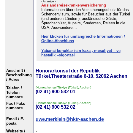
- Anzeige -
Auslandsreisekrankenversicherung
Informationen über den Versicherungschutz für das
Schengenvisum, sowie für Besucher aus der Türkei
(und anderen Ländern), ausländische Gäste,
Sprachschüler, Aupairs, Studenten, Reisen in die
USA, Auswanderer...
Hier klicken für umfangreiche Informationen /
Online-Abschluss
Yabanci konuklar icin kaza-, mesuliyet – ve
hastalik –sigortasi
Anschrift /
Honorarkonsul der Republik
Beschreibung
Türkei,Theaterstraße 6-10, 52062 Aachen
/ Adres
Telefon /
(Honorarkonsul Türkiye (Türkei), Aachen)
(02 41) 900 532 01
Telefon
numarası
Fax / Faks
(Honorarkonsul Türkiye (Türkei), Aachen)
(02 41) 900 532 02
numarası
Email / E-
uwe.merklein@hktr-aachen.de
posta
Webseite /
-