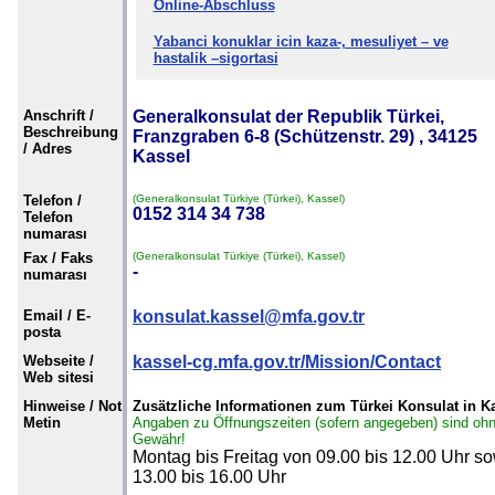
Online-Abschluss
Yabanci konuklar icin kaza-, mesuliyet – ve
hastalik –sigortasi
Anschrift /
Generalkonsulat der Republik Türkei,
Beschreibung
Franzgraben 6-8 (Schützenstr. 29) , 34125
/ Adres
Kassel
Telefon /
(Generalkonsulat Türkiye (Türkei), Kassel)
0152 314 34 738
Telefon
numarası
Fax / Faks
(Generalkonsulat Türkiye (Türkei), Kassel)
-
numarası
Email / E-
konsulat.kassel@mfa.gov.tr
posta
Webseite /
kassel-cg.mfa.gov.tr/Mission/Contact
Web sitesi
Hinweise / Not
Zusätzliche Informationen zum Türkei Konsulat in K
Metin
Angaben zu Öffnungszeiten (sofern angegeben) sind oh
Gewähr!
Montag bis Freitag von 09.00 bis 12.00 Uhr s
13.00 bis 16.00 Uhr