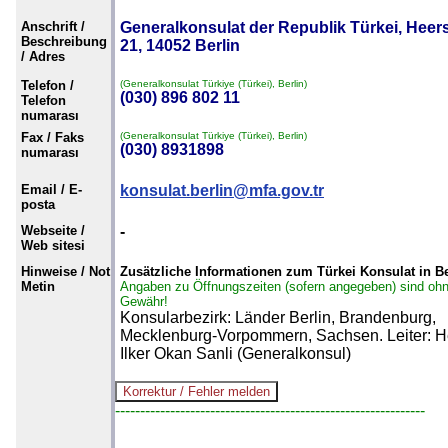
Anschrift /
Generalkonsulat der Republik Türkei, Heers
Beschreibung
21, 14052 Berlin
/ Adres
Telefon /
(Generalkonsulat Türkiye (Türkei), Berlin)
(030) 896 802 11
Telefon
numarası
Fax / Faks
(Generalkonsulat Türkiye (Türkei), Berlin)
(030) 8931898
numarası
Email / E-
konsulat.berlin@mfa.gov.tr
posta
Webseite /
-
Web sitesi
Hinweise / Not
Zusätzliche Informationen zum Türkei Konsulat in Be
Metin
Angaben zu Öffnungszeiten (sofern angegeben) sind oh
Gewähr!
Konsularbezirk: Länder Berlin, Brandenburg,
Mecklenburg-Vorpommern, Sachsen. Leiter: H
Ilker Okan Sanli (Generalkonsul)
--------------------------------------------------------------