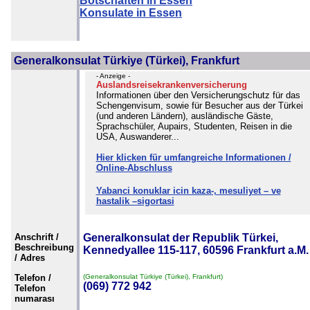
Botschaften in Essen
Konsulate in Essen
Generalkonsulat Türkiye (Türkei), Frankfurt
- Anzeige -
Auslandsreisekrankenversicherung
Informationen über den Versicherungschutz für das
Schengenvisum, sowie für Besucher aus der Türkei
(und anderen Ländern), ausländische Gäste,
Sprachschüler, Aupairs, Studenten, Reisen in die
USA, Auswanderer...
Hier klicken für umfangreiche Informationen /
Online-Abschluss
Yabanci konuklar icin kaza-, mesuliyet – ve
hastalik –sigortasi
Anschrift /
Generalkonsulat der Republik Türkei,
Beschreibung
Kennedyallee 115-117, 60596 Frankfurt a.M.
/ Adres
Telefon /
(Generalkonsulat Türkiye (Türkei), Frankfurt)
(069) 772 942
Telefon
numarası