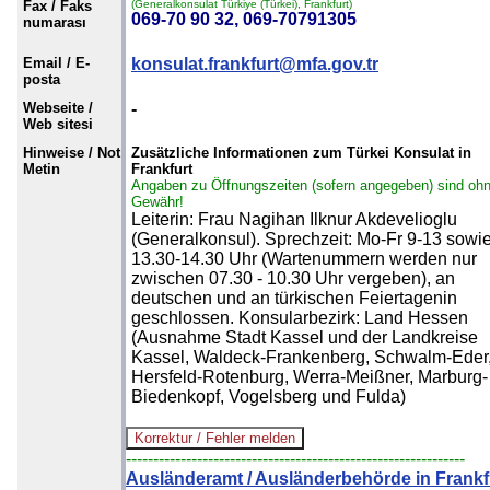
Fax / Faks
(Generalkonsulat Türkiye (Türkei), Frankfurt)
069-70 90 32, 069-70791305
numarası
Email / E-
konsulat.frankfurt@mfa.gov.tr
posta
Webseite /
-
Web sitesi
Hinweise / Not
Zusätzliche Informationen zum Türkei Konsulat in
Metin
Frankfurt
Angaben zu Öffnungszeiten (sofern angegeben) sind oh
Gewähr!
Leiterin: Frau Nagihan Ilknur Akdevelioglu
(Generalkonsul). Sprechzeit: Mo-Fr 9-13 sowi
13.30-14.30 Uhr (Wartenummern werden nur
zwischen 07.30 - 10.30 Uhr vergeben), an
deutschen und an türkischen Feiertagenin
geschlossen. Konsularbezirk: Land Hessen
(Ausnahme Stadt Kassel und der Landkreise
Kassel, Waldeck-Frankenberg, Schwalm-Eder
Hersfeld-Rotenburg, Werra-Meißner, Marburg-
Biedenkopf, Vogelsberg und Fulda)
--------------------------------------------------------------
Ausländeramt / Ausländerbehörde in Frankf