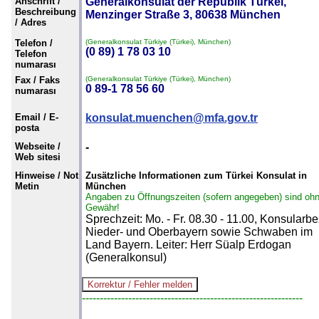
Anschrift /
Generalkonsulat der Republik Türkei,
Beschreibung
Menzinger Straße 3, 80638 München
/ Adres
Telefon /
(Generalkonsulat Türkiye (Türkei), München)
(0 89) 1 78 03 10
Telefon
numarası
Fax / Faks
(Generalkonsulat Türkiye (Türkei), München)
0 89-1 78 56 60
numarası
Email / E-
konsulat.muenchen@mfa.gov.tr
posta
Webseite /
-
Web sitesi
Hinweise / Not
Zusätzliche Informationen zum Türkei Konsulat in
Metin
München
Angaben zu Öffnungszeiten (sofern angegeben) sind oh
Gewähr!
Sprechzeit: Mo. - Fr. 08.30 - 11.00, Konsularbe
Nieder- und Oberbayern sowie Schwaben im
Land Bayern. Leiter: Herr Süalp Erdogan
(Generalkonsul)
--------------------------------------------------------------