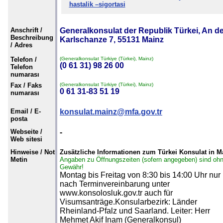
hastalik –sigortasi
Anschrift /
Generalkonsulat der Republik Türkei, An d
Beschreibung
Karlschanze 7, 55131 Mainz
/ Adres
Telefon /
(Generalkonsulat Türkiye (Türkei), Mainz)
(0 61 31) 98 26 00
Telefon
numarası
Fax / Faks
(Generalkonsulat Türkiye (Türkei), Mainz)
0 61 31-83 51 19
numarası
Email / E-
konsulat.mainz@mfa.gov.tr
posta
Webseite /
-
Web sitesi
Hinweise / Not
Zusätzliche Informationen zum Türkei Konsulat in M
Metin
Angaben zu Öffnungszeiten (sofern angegeben) sind oh
Gewähr!
Montag bis Freitag von 8:30 bis 14:00 Uhr nur
nach Terminvereinbarung unter
www.konsolosluk.gov.tr auch für
Visumsanträge.Konsularbezirk: Länder
Rheinland-Pfalz und Saarland. Leiter: Herr
Mehmet Akif Inam (Generalkonsul)