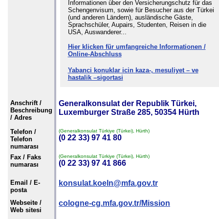
Informationen über den Versicherungschutz für das
Schengenvisum, sowie für Besucher aus der Türkei
(und anderen Ländern), ausländische Gäste,
Sprachschüler, Aupairs, Studenten, Reisen in die
USA, Auswanderer...
Hier klicken für umfangreiche Informationen /
Online-Abschluss
Yabanci konuklar icin kaza-, mesuliyet – ve
hastalik –sigortasi
Anschrift /
Generalkonsulat der Republik Türkei,
Beschreibung
Luxemburger Straße 285, 50354 Hürth
/ Adres
Telefon /
(Generalkonsulat Türkiye (Türkei), Hürth)
(0 22 33) 97 41 80
Telefon
numarası
Fax / Faks
(Generalkonsulat Türkiye (Türkei), Hürth)
(0 22 33) 97 41 866
numarası
Email / E-
konsulat.koeln@mfa.gov.tr
posta
Webseite /
cologne-cg.mfa.gov.tr/Mission
Web sitesi