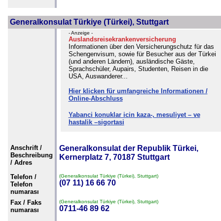
Generalkonsulat Türkiye (Türkei), Stuttgart
- Anzeige -
Auslandsreisekrankenversicherung
Informationen über den Versicherungschutz für das
Schengenvisum, sowie für Besucher aus der Türkei
(und anderen Ländern), ausländische Gäste,
Sprachschüler, Aupairs, Studenten, Reisen in die
USA, Auswanderer...
Hier klicken für umfangreiche Informationen /
Online-Abschluss
Yabanci konuklar icin kaza-, mesuliyet – ve
hastalik –sigortasi
Anschrift /
Generalkonsulat der Republik Türkei,
Beschreibung
Kernerplatz 7, 70187 Stuttgart
/ Adres
Telefon /
(Generalkonsulat Türkiye (Türkei), Stuttgart)
(07 11) 16 66 70
Telefon
numarası
Fax / Faks
(Generalkonsulat Türkiye (Türkei), Stuttgart)
0711-46 89 62
numarası