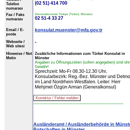
(02 51) 414 700
Telefon
numarası
Fax / Faks
(Generalkonsulat Türkiye (Türkei), Münster)
02 51-4 33 27
numarası
Email / E-
konsulat.muenster@mfa.gov.tr
posta
Webseite /
-
Web sitesi
Hinweise / Not
Zusätzliche Informationen zum Türkei Konsulat in
Metin
Münster
Angaben zu Öffnungszeiten (sofern angegeben) sind oh
Gewähr!
Sprechzeit: Mo-Fr 08.30-12.30 Uhr,
Konsularbezirk: Reg.-Bez. Münster und Detmo
im Land Nordrhein-Westfalen. Leiter: Herr
Mehjmet Özgün Arman (Generalkonsul)
--------------------------------------------------------------
Ausländeramt / Ausländerbehörde in Münst
Botschaften in Münster