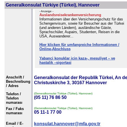
Generalkonsulat Türkiye (Türkei), Hannover
- Anzeige -
Auslandsreisekrankenversicherung
Informationen über den Versicherungschutz für das
Schengenvisum, sowie für Besucher aus der Türkei
(und anderen Ländern), ausländische Gäste,
Sprachschüler, Aupairs, Studenten, Reisen in die
USA, Auswanderer...
Hier klicken für umfangreiche Informationen /
Online-Abschluss
Yabanci konuklar icin kaza-, mesuliyet – ve
hastalik –sigortasi
Anschrift /
Generalkonsulat der Republik Türkei, An d
Beschreibung
Christuskirche 3, 30167 Hannover
/ Adres
Telefon /
(Generalkonsulat Türkiye (Türkei), Hannover)
(05 11) 76 86 50
Telefon
numarası
Fax / Faks
(Generalkonsulat Türkiye (Türkei), Hannover)
05 11-1 77 00
numarası
Email / E-
konsulat.hannover@mfa.gov.tr