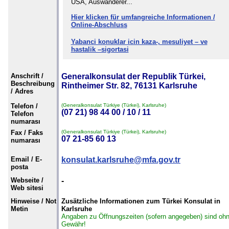
USA, Auswanderer...
Hier klicken für umfangreiche Informationen /
Online-Abschluss
Yabanci konuklar icin kaza-, mesuliyet – ve
hastalik –sigortasi
Anschrift /
Generalkonsulat der Republik Türkei,
Beschreibung
Rintheimer Str. 82, 76131 Karlsruhe
/ Adres
Telefon /
(Generalkonsulat Türkiye (Türkei), Karlsruhe)
(07 21) 98 44 00 / 10 / 11
Telefon
numarası
Fax / Faks
(Generalkonsulat Türkiye (Türkei), Karlsruhe)
07 21-85 60 13
numarası
Email / E-
konsulat.karlsruhe@mfa.gov.tr
posta
Webseite /
-
Web sitesi
Hinweise / Not
Zusätzliche Informationen zum Türkei Konsulat in
Metin
Karlsruhe
Angaben zu Öffnungszeiten (sofern angegeben) sind oh
Gewähr!