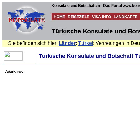
Konsulate und Botschaften - Das Portal www.kons
HOME
REISEZIELE
VISA-INFO
LANDKARTE
Türkische Konsulate und Bots
Sie befinden sich hier:
Länder
:
Türkei
: Vertretungen in De
Türkische Konsulate und Botschaft T
-Werbung-