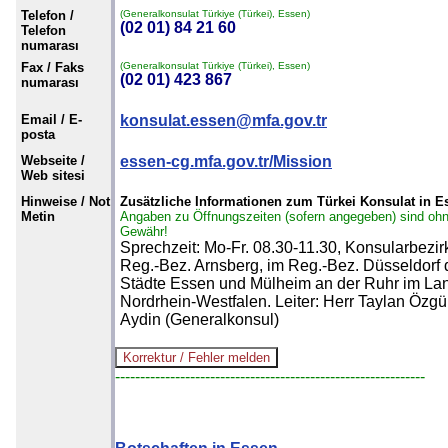
Telefon /
(Generalkonsulat Türkiye (Türkei), Essen)
(02 01) 84 21 60
Telefon
numarası
Fax / Faks
(Generalkonsulat Türkiye (Türkei), Essen)
(02 01) 423 867
numarası
Email / E-
konsulat.essen@mfa.gov.tr
posta
Webseite /
essen-cg.mfa.gov.tr/Mission
Web sitesi
Hinweise / Not
Zusätzliche Informationen zum Türkei Konsulat in E
Metin
Angaben zu Öffnungszeiten (sofern angegeben) sind oh
Gewähr!
Sprechzeit: Mo-Fr. 08.30-11.30, Konsularbezir
Reg.-Bez. Arnsberg, im Reg.-Bez. Düsseldorf 
Städte Essen und Mülheim an der Ruhr im La
Nordrhein-Westfalen. Leiter: Herr Taylan Özgü
Aydin (Generalkonsul)
--------------------------------------------------------------