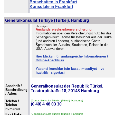
Botschaften in Frankfurt
Konsulate in Frankfurt
Generalkonsulat Türkiye (Türkei), Hamburg
- Anzeige -
Auslandsreisekrankenversicherung
Informationen über den Versicherungschutz für das
Schengenvisum, sowie für Besucher aus der Türkei
(und anderen Ländern), ausländische Gäste,
Sprachschüler, Aupairs, Studenten, Reisen in die
USA, Auswanderer...
Hier klicken für umfangreiche Informationen /
Online-Abschluss
Yabanci konuklar icin kaza-, mesuliyet – ve
hastalik –sigortasi
Anschrift /
Generalkonsulat der Republik Türkei,
Beschreibung
Tesdorpfstraße 18, 20148 Hamburg
/ Adres
Telefon /
(Generalkonsulat Türkiye (Türkei), Hamburg)
(0 40) 4 48 03 30
Telefon
numarası
Fax / Faks
(Generalkonsulat Türkiye (Türkei), Hamburg)