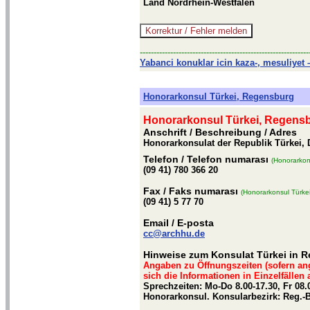
Land Nordrhein-Westfalen
-------------------------------------------------------------
Yabanci konuklar icin kaza-, mesuliyet –
Honorarkonsul Türkei, Regensburg
Honorarkonsul Türkei, Regens
Anschrift / Beschreibung
/ Adres
Honorarkonsulat der Republik Türkei,
Telefon
/ Telefon numarası
(Honorarkon
(09 41) 780 366 20
Fax
/ Faks numarası
(Honorarkonsul Türke
(09 41) 5 77 70
Email
/ E-posta
cc@archhu.de
Hinweise zum Konsulat Türkei in 
Angaben zu Öffnungszeiten (sofern an
sich die Informationen in Einzelfällen
Sprechzeiten: Mo-Do 8.00-17.30, Fr 08.0
Honorarkonsul. Konsularbezirk: Reg.-