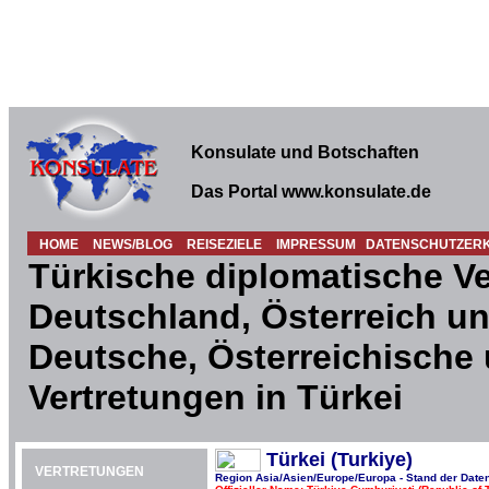
Konsulate und Botschaften
Das Portal www.konsulate.de
HOME
NEWS/BLOG
REISEZIELE
IMPRESSUM
DATENSCHUTZER
Türkische diplomatische Ve
Deutschland, Österreich un
Deutsche, Österreichische
Vertretungen in Türkei
Türkei (Turkiye)
VERTRETUNGEN
Region Asia/Asien/Europe/Europa - Stand der Date