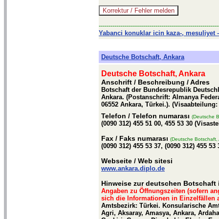
-------------------------------------------------------------
Yabanci konuklar icin kaza-, mesuliyet –
Deutsche Botschaft, Ankara
Deutsche Botschaft, Ankara
Anschrift / Beschreibung
/ Adres
Botschaft der Bundesrepublik Deutschl
Ankara. (Postanschrift: Almanya Feder
06552 Ankara, Türkei.). (Visaabteilung
Telefon
/ Telefon numarası
(Deutsche B
(0090 312) 455 51 00, 455 53 30 (Visaste
Fax
/ Faks numarası
(Deutsche Botschaft,
(0090 312) 455 53 37, (0090 312) 455 53 
Webseite
/ Web sitesi
www.ankara.diplo.de
Hinweise zur deutschen Botschaft 
Angaben zu Öffnungszeiten (sofern an
sich die Informationen in Einzelfällen
Amtsbezirk: Türkei. Konsularische Amt
Agri, Aksaray, Amasya, Ankara, Ardahan