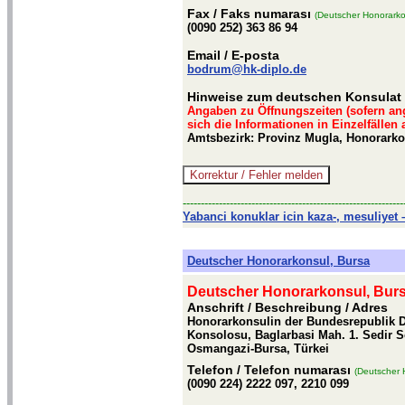
Fax
/ Faks numarası
(Deutscher Honorarko
(0090 252) 363 86 94
Email
/ E-posta
bodrum@hk-diplo.de
Hinweise zum deutschen Konsulat
Angaben zu Öffnungszeiten (sofern an
sich die Informationen in Einzelfällen
Amtsbezirk: Provinz Mugla, Honorark
-------------------------------------------------------------
Yabanci konuklar icin kaza-, mesuliyet –
Deutscher Honorarkonsul, Bursa
Deutscher Honorarkonsul, Bur
Anschrift / Beschreibung
/ Adres
Honorarkonsulin der Bundesrepublik D
Konsolosu, Baglarbasi Mah. 1. Sedir So
Osmangazi-Bursa, Türkei
Telefon
/ Telefon numarası
(Deutscher 
(0090 224) 2222 097, 2210 099