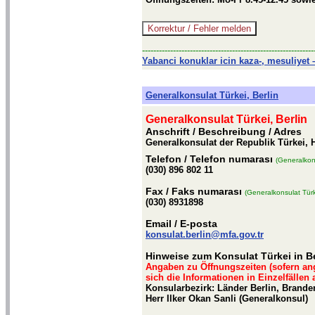
-------------------------------------------------------------
Yabanci konuklar icin kaza-, mesuliyet –
Generalkonsulat Türkei, Berlin
Generalkonsulat Türkei, Berlin
Anschrift / Beschreibung
/ Adres
Generalkonsulat der Republik Türkei, H
Telefon
/ Telefon numarası
(Generalkons
(030) 896 802 11
Fax
/ Faks numarası
(Generalkonsulat Türke
(030) 8931898
Email
/ E-posta
konsulat.berlin@mfa.gov.tr
Hinweise zum Konsulat Türkei in Be
Angaben zu Öffnungszeiten (sofern an
sich die Informationen in Einzelfällen
Konsularbezirk: Länder Berlin, Brand
Herr Ilker Okan Sanli (Generalkonsul)