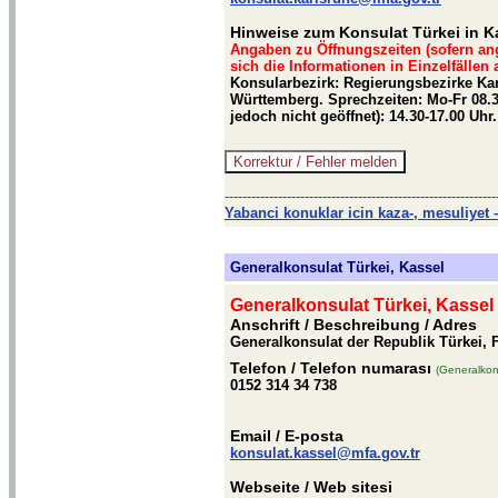
Hinweise zum Konsulat Türkei in K
Angaben zu Öffnungszeiten (sofern an
sich die Informationen in Einzelfällen
Konsularbezirk: Regierungsbezirke Ka
Württemberg. Sprechzeiten: Mo-Fr 08.30
jedoch nicht geöffnet): 14.30-17.00 Uh
-------------------------------------------------------------
Yabanci konuklar icin kaza-, mesuliyet –
Generalkonsulat Türkei, Kassel
Generalkonsulat Türkei, Kassel
Anschrift / Beschreibung
/ Adres
Generalkonsulat der Republik Türkei, F
Telefon
/ Telefon numarası
(Generalkon
0152 314 34 738
Email
/ E-posta
konsulat.kassel@mfa.gov.tr
Webseite
/ Web sitesi