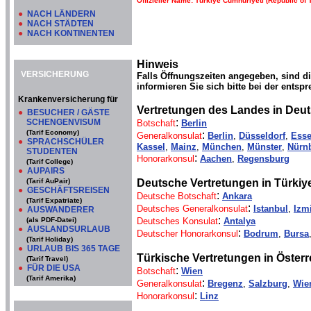
Offizieller Name: Türkiye Cumhuriyeti (Republic of 
●
NACH LÄNDERN
●
NACH STÄDTEN
●
NACH KONTINENTEN
Hinweis
VERSICHERUNG
Falls Öffnungszeiten angegeben, sind d
informieren Sie sich bitte bei der entsp
Krankenversicherung für
Vertretungen des Landes in Deu
●
BESUCHER / GÄSTE
:
SCHENGENVISUM
Botschaft
Berlin
(Tarif Economy)
:
Generalkonsulat
Berlin
,
Düsseldorf
,
Ess
●
SPRACHSCHÜLER
Kassel
,
Mainz
,
München
,
Münster
,
Nürn
STUDENTEN
:
Honorarkonsul
Aachen
,
Regensburg
(Tarif College)
●
AUPAIRS
(Tarif AuPair)
Deutsche Vertretungen in Türkiye
●
GESCHÄFTSREISEN
:
Deutsche Botschaft
Ankara
(Tarif Expatriate)
:
Deutsches Generalkonsulat
Istanbul
,
Izm
●
AUSWANDERER
:
(als PDF-Datei)
Deutsches Konsulat
Antalya
●
AUSLANDSURLAUB
:
Deutscher Honorarkonsul
Bodrum
,
Bursa
(Tarif Holiday)
●
URLAUB BIS 365 TAGE
Türkische Vertretungen in Österr
(Tarif Travel)
●
FÜR DIE USA
:
Botschaft
Wien
(Tarif Amerika)
:
Generalkonsulat
Bregenz
,
Salzburg
,
Wie
:
Honorarkonsul
Linz