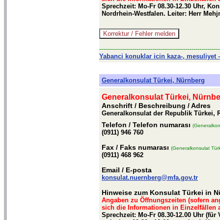
Sprechzeit: Mo-Fr 08.30-12.30 Uhr, Ko
Nordrhein-Westfalen. Leiter: Herr Me
-------------------------------------------------------------
Yabanci konuklar icin kaza-, mesuliyet –
Generalkonsulat Türkei, Nürnberg
Generalkonsulat Türkei, Nürnb
Anschrift / Beschreibung
/ Adres
Generalkonsulat der Republik Türkei,
Telefon
/ Telefon numarası
(Generalkon
(0911) 946 760
Fax
/ Faks numarası
(Generalkonsulat Tür
(0911) 468 962
Email
/ E-posta
konsulat.nuernberg@mfa.gov.tr
Hinweise zum Konsulat Türkei in N
Angaben zu Öffnungszeiten (sofern an
sich die Informationen in Einzelfällen
Sprechzeit: Mo-Fr 08.30-12.00 Uhr (f