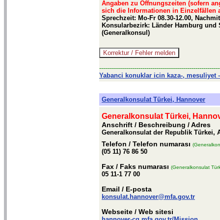
Angaben zu Öffnungszeiten (sofern an
sich die Informationen in Einzelfällen
Sprechzeit: Mo-Fr 08.30-12.00, Nachm
Konsularbezirk: Länder Hamburg und Sc
(Generalkonsul)
-------------------------------------------------------------
Yabanci konuklar icin kaza-, mesuliyet –
Generalkonsulat Türkei, Hannover
Generalkonsulat Türkei, Hanno
Anschrift / Beschreibung
/ Adres
Generalkonsulat der Republik Türkei, 
Telefon
/ Telefon numarası
(Generalkon
(05 11) 76 86 50
Fax
/ Faks numarası
(Generalkonsulat Tür
05 11-1 77 00
Email
/ E-posta
konsulat.hannover@mfa.gov.tr
Webseite
/ Web sitesi
hannover-cg.mfa.gov.tr/Mission