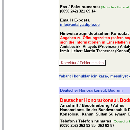
Fax
/ Faks numarası
(Deutsches Konsulat,
(0090 242) 321 69 14
Email
/ E-posta
info@antalya.diplo.de
Hinweise zum deutschen Konsulat 
Angaben zu Öffnungszeiten (sofern an
sich die Informationen in Einzelfällen
Amtsbezirk: Vilayets (Provinzen) Antal
Izmir. Leiter: Martin Tscherner (Konsul
-------------------------------------------------------------
Yabanci konuklar icin kaza-, mesuliyet –
Deutscher Honorarkonsul, Bodrum
Deutscher Honorarkonsul, Bo
Anschrift / Beschreibung
/ Adres
Honorarkonsulin der Bundesrepublik D
Konsolosu, Kanuni Sultan Süleyman Ca
Telefon
/ Telefon numarası
(Deutscher 
(0090 252) 363 92 85, 363 82 87