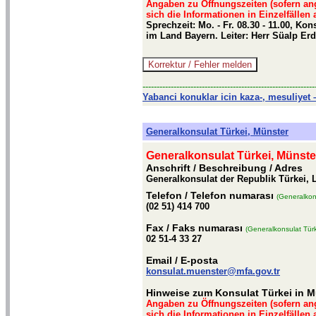
Angaben zu Öffnungszeiten (sofern an
sich die Informationen in Einzelfällen
Sprechzeit: Mo. - Fr. 08.30 - 11.00, K
im Land Bayern. Leiter: Herr Süalp Er
-------------------------------------------------------------
Yabanci konuklar icin kaza-, mesuliyet –
Generalkonsulat Türkei, Münster
Generalkonsulat Türkei, Münste
Anschrift / Beschreibung
/ Adres
Generalkonsulat der Republik Türkei, 
Telefon
/ Telefon numarası
(Generalkon
(02 51) 414 700
Fax
/ Faks numarası
(Generalkonsulat Türk
02 51-4 33 27
Email
/ E-posta
konsulat.muenster@mfa.gov.tr
Hinweise zum Konsulat Türkei in M
Angaben zu Öffnungszeiten (sofern an
sich die Informationen in Einzelfällen