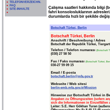
●
TELEFONVERZEICHN.
●
FAQ
Çalışma saatleri hakkında bilgi (be
●
SITE-INHALTE
fahri konsolosluklarının adresleri
●
durumlarda hızlı bir şekilde değiş
Botschaft Türkei, Berlin
Botschaft Türkei, Berlin
Anschrift / Beschreibung
/ Adres
Botschaft der Republik Türkei, Tiergart
Telefon
/ Telefon numarası
(Botschaft T
(030) 27 58 50
Fax
/ Faks numarası
(Botschaft Türkei, Berl
030-27 59 09 15
Email
/ E-posta
botschaft.berlin@mfa.gov.tr
Webseite
/ Web sitesi
berlin-emb.mfa.gov.tr/Mission
Hinweise zur Botschaft Türkei in Be
Angaben zu Öffnungszeiten (sofern an
sich die Informationen in Einzelfällen
Leiter: S.E. Herr Gökhan Turan (außero
Öffnungszeiten: Mo-Fr 8.45-12.45 sowie