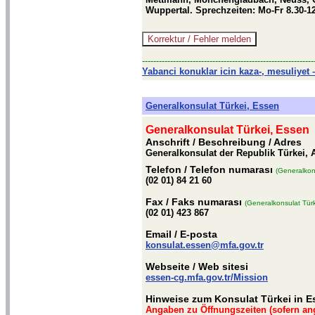
Wuppertal. Sprechzeiten: Mo-Fr 8.30-12.
-------------------------------------------------------------
Yabanci konuklar icin kaza-, mesuliyet –
Generalkonsulat Türkei, Essen
Generalkonsulat Türkei, Essen
Anschrift / Beschreibung
/ Adres
Generalkonsulat der Republik Türkei,
Telefon
/ Telefon numarası
(Generalkon
(02 01) 84 21 60
Fax
/ Faks numarası
(Generalkonsulat Tür
(02 01) 423 867
Email
/ E-posta
konsulat.essen@mfa.gov.tr
Webseite
/ Web sitesi
essen-cg.mfa.gov.tr/Mission
Hinweise zum Konsulat Türkei in E
Angaben zu Öffnungszeiten (sofern an