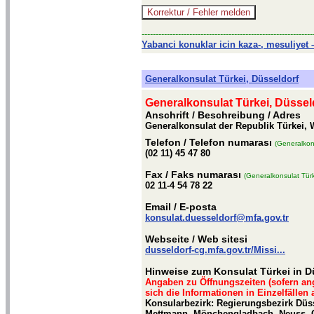
-------------------------------------------------------------
Yabanci konuklar icin kaza-, mesuliyet –
Generalkonsulat Türkei, Düsseldorf
Generalkonsulat Türkei, Düssel
Anschrift / Beschreibung
/ Adres
Generalkonsulat der Republik Türkei, W
Telefon
/ Telefon numarası
(Generalkons
(02 11) 45 47 80
Fax
/ Faks numarası
(Generalkonsulat Türk
02 11-4 54 78 22
Email
/ E-posta
konsulat.duesseldorf@mfa.gov.tr
Webseite
/ Web sitesi
dusseldorf-cg.mfa.gov.tr/Missi...
Hinweise zum Konsulat Türkei in D
Angaben zu Öffnungszeiten (sofern an
sich die Informationen in Einzelfällen
Konsularbezirk: Regierungsbezirk Düss
Mettmann, Mönchengladbach, Neuss, O