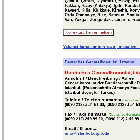
Çankiri, Çorum, Diyarbakir, Elazig, E
Hakkari, Hatay (Antakya), Igdir, Kara
Kayseri, Kilis, Kirikkale, Kirsehir, Kon
Ordu,Osmaniye, Rize, Samsun, Sanliurfa
Van, Yozgat, Zonguldak . Leiterin: Frau
-------------------------------------------------------------
Yabanci konuklar icin kaza-, mesuliyet –
Deutsches Generalkonsulat, Istanbul
Deutsches Generalkonsulat, Ist
Anschrift / Beschreibung
/ Adres
Generalkonsulat der Bundesrepublik 
Istanbul. (Postanschrift: Almanya Fed
Istanbul Beyoglu, Türkei.)
Telefon
/ Telefon numarası
(Deutsches 
(0090 212) 3 34 61 00, (0090 212) 3 34 6
Fax
/ Faks numarası
(Deutsches Generalko
(0090 212) 249 99 20, (0090 212) 2 49 99
Email
/ E-posta
info@istanbul.diplo.de