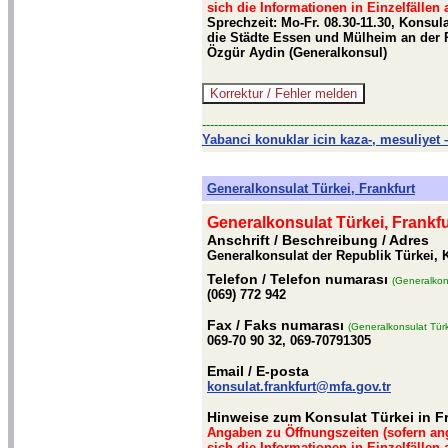
sich die Informationen in Einzelfällen
Sprechzeit: Mo-Fr. 08.30-11.30, Konsul
die Städte Essen und Mülheim an der R
Özgür Aydin (Generalkonsul)
-------------------------------------------------------------
Yabanci konuklar icin kaza-, mesuliyet –
Generalkonsulat Türkei, Frankfurt
Generalkonsulat Türkei, Frankfu
Anschrift / Beschreibung
/ Adres
Generalkonsulat der Republik Türkei, K
Telefon
/ Telefon numarası
(Generalkons
(069) 772 942
Fax
/ Faks numarası
(Generalkonsulat Türk
069-70 90 32, 069-70791305
Email
/ E-posta
konsulat.frankfurt@mfa.gov.tr
Hinweise zum Konsulat Türkei in F
Angaben zu Öffnungszeiten (sofern an
sich die Informationen in Einzelfällen