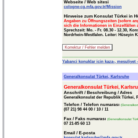
Webseite
/ Web sitesi
cologne-cg.mfa.gov.tr/Mission
Hinweise zum Konsulat Türkei in H
Angaben zu Öffnungszeiten (sofern an
sich die Informationen in Einzelfällen
Sprechzeit: Mo. - Fr. 08.30 - 12.30, K
Nordrhein-Westfalen. Leiter: Hüseyin 
-------------------------------------------------------------
Yabanci konuklar icin kaza-, mesuliyet –
Generalkonsulat Türkei, Karlsruhe
Generalkonsulat Türkei, Karlsr
Anschrift / Beschreibung
/ Adres
Generalkonsulat der Republik Türkei, R
Telefon
/ Telefon numarası
(Generalkons
(07 21) 98 44 00 / 10 / 11
Fax
/ Faks numarası
(Generalkonsulat Türk
07 21-85 60 13
Email
/ E-posta
konsulat.karlsruhe@mfa.gov.tr