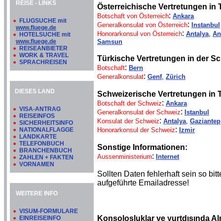
REISE - LINKS
Österreichische Vertretungen in 
:
Botschaft von Österreich
Ankara
●
FLUGSUCHE mit
:
Generalkonsulat von Österreich
Instanbul
www.fluege.de
:
Honorarkonsul von Österreich
Antalya
,
An
●
HOTELSUCHE mit
www.fluege.de
Samsun
●
REISEANBIETER
●
WORK & TRAVEL
Türkische Vertretungen in der Sc
●
SPRACHREISEN
:
Botschaft
Bern
:
Generalkonsulat
Genf
,
Zürich
DIESES LAND
Schweizerische Vertretungen in T
:
Botschaft der Schweiz
Ankara
●
VISA-ANTRAG
:
Generalkonsulat der Schweiz
Istanbul
●
REISEINFOS
:
Konsulat der Schweiz
Antalya
,
Gaziantep
●
SICHERHEITSINFO
:
●
NATIONALFLAGGE
Honorarkonsul der Schweiz
Izmir
●
LANDKARTE
●
TELEFONBUCH
Sonstige Informationen:
●
BRANCHENBUCH
:
Aussenministerium
Internet
●
ZAHLEN + FAKTEN
●
VORNAMEN
Sollten Daten fehlerhaft sein so b
aufgeführte Emailadresse!
WEITERE INFO
●
VISUM-FORMULARE
Konsolosluklar ve yurtdışında A
●
EINREISEINFO