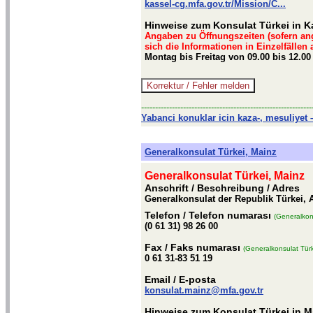
kassel-cg.mfa.gov.tr/Mission/C...
Hinweise zum Konsulat Türkei in K
Angaben zu Öffnungszeiten (sofern an
sich die Informationen in Einzelfällen
Montag bis Freitag von 09.00 bis 12.00
-------------------------------------------------------------
Yabanci konuklar icin kaza-, mesuliyet –
Generalkonsulat Türkei, Mainz
Generalkonsulat Türkei, Mainz
Anschrift / Beschreibung
/ Adres
Generalkonsulat der Republik Türkei, 
Telefon
/ Telefon numarası
(Generalkon
(0 61 31) 98 26 00
Fax
/ Faks numarası
(Generalkonsulat Türk
0 61 31-83 51 19
Email
/ E-posta
konsulat.mainz@mfa.gov.tr
Hinweise zum Konsulat Türkei in M