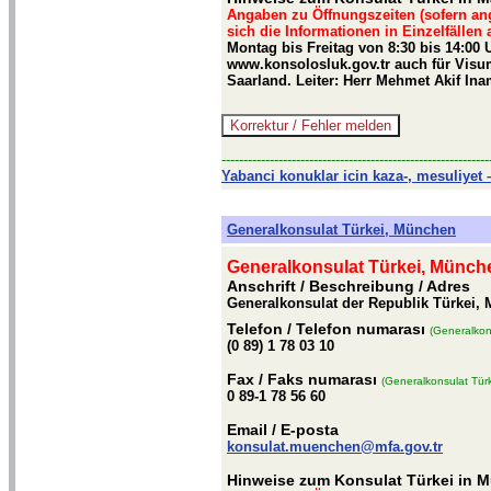
Angaben zu Öffnungszeiten (sofern an
sich die Informationen in Einzelfällen
Montag bis Freitag von 8:30 bis 14:00
www.konsolosluk.gov.tr auch für Visu
Saarland. Leiter: Herr Mehmet Akif In
-------------------------------------------------------------
Yabanci konuklar icin kaza-, mesuliyet –
Generalkonsulat Türkei, München
Generalkonsulat Türkei, Münch
Anschrift / Beschreibung
/ Adres
Generalkonsulat der Republik Türkei,
Telefon
/ Telefon numarası
(Generalkon
(0 89) 1 78 03 10
Fax
/ Faks numarası
(Generalkonsulat Tür
0 89-1 78 56 60
Email
/ E-posta
konsulat.muenchen@mfa.gov.tr
Hinweise zum Konsulat Türkei in 