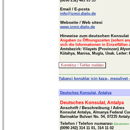
(0090 232) 463 95 53
Email
/ E-posta
info@izmir.diplo.de
Webseite
/ Web sitesi
www.izmir.diplo.de
Hinweise zum deutschen Konsulat i
Angaben zu Öffnungszeiten (sofern an
sich die Informationen in Einzelfällen
Amtsbezirk: Vilayets (Provinzen) Afyon,
Kütahya, Manisa, Mugla, Usak. Leiter: 
-------------------------------------------------------------
Yabanci konuklar icin kaza-, mesuliyet –
Deutsches Konsulat, Antalya
Deutsches Konsulat, Antalya
Anschrift / Beschreibung
/ Adres
Konsulat Antalya, Almanya Federal Cu
Barinaklar Bulvari No. 54, 07235 Antaly
Telefon
/ Telefon numarası
(Deutsches 
(0090 242) 314 11 01, 314 11 02