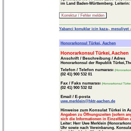
im Land Baden-Württemberg. Leiterin:
-------------------------------------------------------------
Yabanci konuklar icin kaza-, mesuliyet –
Honorarkonsul Türkei, Aachen
Honorarkonsul Türkei, Aachen
Anschrift / Beschreibung
/ Adres
Honorarkonsul der Republik Türkei,The
Telefon
/ Telefon numarası
(Honorarkon
(02 41) 900 532 01
Fax
/ Faks numarası
(Honorarkonsul Türke
(02 41) 900 532 02
Email
/ E-posta
uwe.merklein@hktr-aachen.de
Hinweise zum Konsulat Türkei in 
Angaben zu Öffnungszeiten (sofern an
sich die Informationen in Einzelfällen
Leiter: Herr Uwe Merklein (Honorarkon
Uhr sowie nach Vereinbarung. Konsula