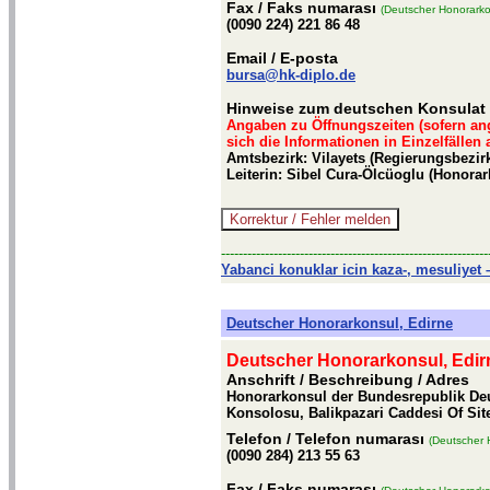
Fax
/ Faks numarası
(Deutscher Honorarko
(0090 224) 221 86 48
Email
/ E-posta
bursa@hk-diplo.de
Hinweise zum deutschen Konsulat 
Angaben zu Öffnungszeiten (sofern an
sich die Informationen in Einzelfällen
Amtsbezirk: Vilayets (Regierungsbezirk
Leiterin: Sibel Cura-Ölcüoglu (Honorar
-------------------------------------------------------------
Yabanci konuklar icin kaza-, mesuliyet –
Deutscher Honorarkonsul, Edirne
Deutscher Honorarkonsul, Edir
Anschrift / Beschreibung
/ Adres
Honorarkonsul der Bundesrepublik Deu
Konsolosu, Balikpazari Caddesi Of Sites
Telefon
/ Telefon numarası
(Deutscher 
(0090 284) 213 55 63
Fax
/ Faks numarası