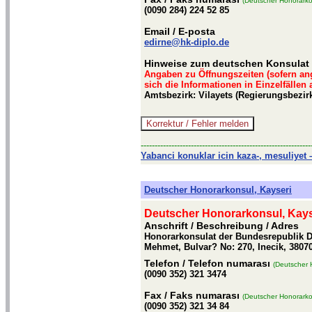
(Deutscher Honorarko
(0090 284) 224 52 85
Email
/ E-posta
edirne@hk-diplo.de
Hinweise zum deutschen Konsulat 
Angaben zu Öffnungszeiten (sofern an
sich die Informationen in Einzelfällen
Amtsbezirk: Vilayets (Regierungsbezirk
-------------------------------------------------------------
Yabanci konuklar icin kaza-, mesuliyet –
Deutscher Honorarkonsul, Kayseri
Deutscher Honorarkonsul, Kays
Anschrift / Beschreibung
/ Adres
Honorarkonsulat der Bundesrepublik D
Mehmet, Bulvar? No: 270, Inecik, 38070
Telefon
/ Telefon numarası
(Deutscher 
(0090 352) 321 3474
Fax
/ Faks numarası
(Deutscher Honorarko
(0090 352) 321 34 84