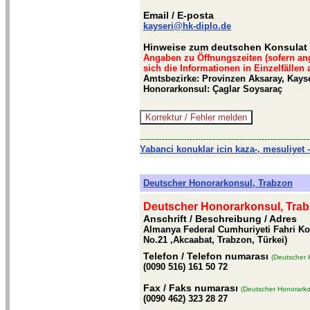
Email
/ E-posta
kayseri@hk-diplo.de
Hinweise zum deutschen Konsulat 
Angaben zu Öffnungszeiten (sofern an
sich die Informationen in Einzelfällen
Amtsbezirke: Provinzen Aksaray, Kayser
Honorarkonsul: Çaglar Soysaraç
-------------------------------------------------------------
Yabanci konuklar icin kaza-, mesuliyet –
Deutscher Honorarkonsul, Trabzon
Deutscher Honorarkonsul, Tra
Anschrift / Beschreibung
/ Adres
Almanya Federal Cumhuriyeti Fahri Ko
No.21 ,Akcaabat, Trabzon, Türkei)
Telefon
/ Telefon numarası
(Deutscher 
(0090 516) 161 50 72
Fax
/ Faks numarası
(Deutscher Honorarko
(0090 462) 323 28 27