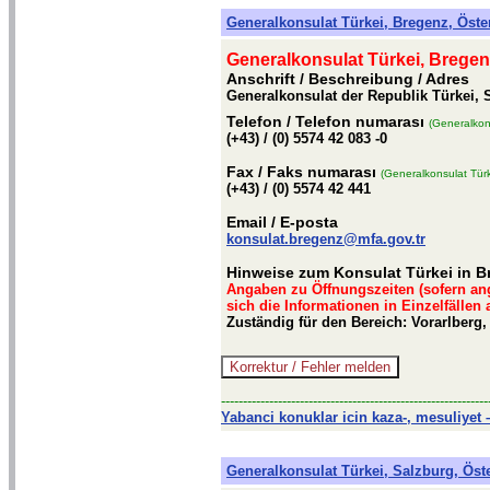
Generalkonsulat Türkei, Bregenz, Öste
Generalkonsulat Türkei, Bregen
Anschrift / Beschreibung
/ Adres
Generalkonsulat der Republik Türkei, S
Telefon
/ Telefon numarası
(Generalkon
(+43) / (0) 5574 42 083 -0
Fax
/ Faks numarası
(Generalkonsulat Türk
(+43) / (0) 5574 42 441
Email
/ E-posta
konsulat.bregenz@mfa.gov.tr
Hinweise zum Konsulat Türkei in B
Angaben zu Öffnungszeiten (sofern an
sich die Informationen in Einzelfällen
Zuständig für den Bereich: Vorarlberg,
-------------------------------------------------------------
Yabanci konuklar icin kaza-, mesuliyet –
Generalkonsulat Türkei, Salzburg, Öst