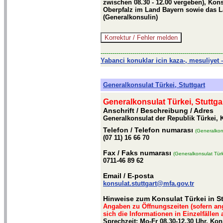
zwischen 08.30 - 12.00 vergeben), Kons
Oberpfalz im Land Bayern sowie das L
(Generalkonsulin)
-------------------------------------------------------------
Yabanci konuklar icin kaza-, mesuliyet –
Generalkonsulat Türkei, Stuttgart
Generalkonsulat Türkei, Stuttga
Anschrift / Beschreibung
/ Adres
Generalkonsulat der Republik Türkei, K
Telefon
/ Telefon numarası
(Generalkons
(07 11) 16 66 70
Fax
/ Faks numarası
(Generalkonsulat Türke
0711-46 89 62
Email
/ E-posta
konsulat.stuttgart@mfa.gov.tr
Hinweise zum Konsulat Türkei in St
Angaben zu Öffnungszeiten (sofern an
sich die Informationen in Einzelfällen
Sprechzeit: Mo-Fr 08.30-12.30 Uhr, Ko