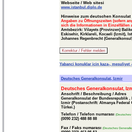
Webseite
/ Web sitesi
www.istanbul.diplo.de
Hinweise zum deutschen Konsulat i
Angaben zu Öffnungszeiten (sofern an
sich die Informationen in Einzelfällen
Amtsbezirk: Vilayets (Provinzen) Balike
Eskisehir, Kirklareli, Kocaeli (Izmit), I
Johannes Regenbrecht (Generalkonsul
-------------------------------------------------------------
Yabanci konuklar icin kaza-, mesuliyet –
Deutsches Generalkonsulat, Izmir
Deutsches Generalkonsulat, Izm
Anschrift / Beschreibung
/ Adres
Generalkonsulat der Bundesrepublik , 
Izmir (Postanschrift: Almanya Federal
Türkei.)
Telefon
/ Telefon numarası
(Deutsches 
(0090 232) 488 88 88
Fax
/ Faks numarası
(Deutsches Generalkon