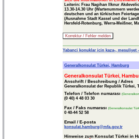
Leiterin: Frau Nagihan Ilknur Akdeveli
13.30-14.30 Uhr (Wartenummern werden 
deutschen und an türkischen Feiertag
(Ausnahme Stadt Kassel und der Land
Hersfeld-Rotenburg, Werra-Meißner, M
-------------------------------------------------------------
Yabanci konuklar icin kaza-, mesuliyet –
Generalkonsulat Türkei, Hamburg
Generalkonsulat Türkei, Hambu
Anschrift / Beschreibung
/ Adres
Generalkonsulat der Republik Türkei, 
Telefon
/ Telefon numarası
(Generalkon
(0 40) 4 48 03 30
Fax
/ Faks numarası
(Generalkonsulat Tür
0 40-44 52 58
Email
/ E-posta
konsulat.hamburg@mfa.gov.tr
Hinweise zum Konsulat Türkei in 