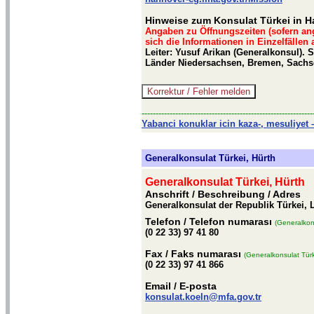
Hinweise zum Konsulat Türkei in 
Angaben zu Öffnungszeiten (sofern an
sich die Informationen in Einzelfällen
Leiter: Yusuf Arikan (Generalkonsul). 
Länder Niedersachsen, Bremen, Sachs
-------------------------------------------------------------
Yabanci konuklar icin kaza-, mesuliyet –
Generalkonsulat Türkei, Hürth
Generalkonsulat Türkei, Hürth
Anschrift / Beschreibung
/ Adres
Generalkonsulat der Republik Türkei, 
Telefon
/ Telefon numarası
(Generalkons
(0 22 33) 97 41 80
Fax
/ Faks numarası
(Generalkonsulat Türk
(0 22 33) 97 41 866
Email
/ E-posta
konsulat.koeln@mfa.gov.tr