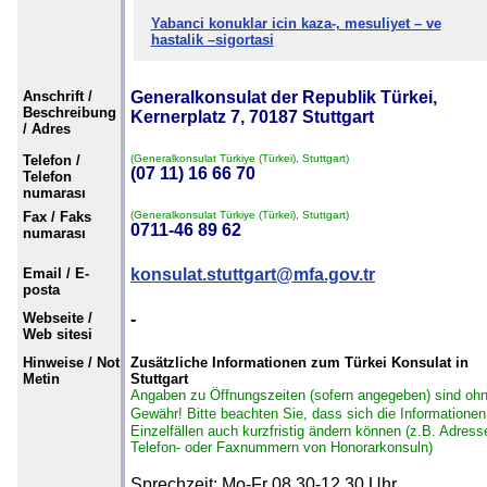
Yabanci konuklar icin kaza-, mesuliyet – ve
hastalik –sigortasi
Anschrift /
Generalkonsulat der Republik Türkei,
Beschreibung
Kernerplatz 7, 70187 Stuttgart
/ Adres
Telefon /
(Generalkonsulat Türkiye (Türkei), Stuttgart)
(07 11) 16 66 70
Telefon
numarası
Fax / Faks
(Generalkonsulat Türkiye (Türkei), Stuttgart)
0711-46 89 62
numarası
Email / E-
konsulat.stuttgart@mfa.gov.tr
posta
Webseite /
-
Web sitesi
Hinweise / Not
Zusätzliche Informationen zum Türkei Konsulat in
Metin
Stuttgart
Angaben zu Öffnungszeiten (sofern angegeben) sind oh
Gewähr!
Bitte beachten Sie, dass sich die Informationen
Einzelfällen auch kurzfristig ändern können (z.B. Adress
Telefon- oder Faxnummern von Honorarkonsuln)
Sprechzeit: Mo-Fr 08.30-12.30 Uhr,