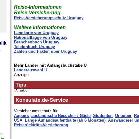
Reise-Informationen
Reise-Versicherung
Reise-Versicherungsschutz Uruguay
Weitere Informationen
Landkarte von Uruguay
Nationalflagge von Uruguay
Branchenbuch Uruguay
lik
Telefonbuch Uruguay
,
Zahlen und Fakten über Uruguay
Mehr Länder mit Anfangsbuchstabe U
Länderauswahl U
Anzeige
Tips
- Anzeige -
Konsulate.de-Service
Versicherungsschutz für
Aupairs
,
ausländische Besucher / Gäste
,
Studenten
,
Urlauber
,
Re
USA
,
Lange Auflandsaufenthalte (ab 6 Monaten)
,
Auswanderer un
Reiserücktritts-Versicherung
ne
 in