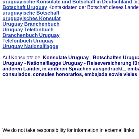
uruguayische Konsulate und Botschaft in Deutschland
bi
Botschaft Uruguay
Kontaktdaten der Botschaft dieses Lande
uruguayische Botschaft
uruguayisches Konsulat
Uruguay Branchenbuch
Uruguay Telefonbuch
Branchenbuch Uruguay
Telefonbuch Uruguay
Uruguay Nationalflagge
Auf Konsulate.de:
Konsulate Uruguay
-
Botschaften Urugu
Uruguay
-
Nationalflagge Uruguay
-
Reiseversicherung fü
anderen Länder, in anderen Sprachen ausgedrückt... emb
consulados, consules honorarios, embajada sowie vieles 
We do not take responsibility for information in external links