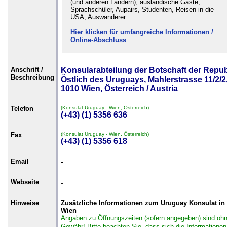
(und anderen Ländern), ausländische Gäste,
Sprachschüler, Aupairs, Studenten, Reisen in die
USA, Auswanderer...
Hier klicken für umfangreiche Informationen /
Online-Abschluss
Anschrift /
Konsularabteilung der Botschaft der Repub
Beschreibung
Östlich des Uruguays, Mahlerstrasse 11/2/2
1010 Wien, Österreich / Austria
Telefon
(Konsulat Uruguay - Wien, Österreich)
(+43) (1) 5356 636
Fax
(Konsulat Uruguay - Wien, Österreich)
(+43) (1) 5356 618
Email
-
Webseite
-
Hinweise
Zusätzliche Informationen zum Uruguay Konsulat in
Wien
Angaben zu Öffnungszeiten (sofern angegeben) sind oh
Gewähr!
Bitte beachten Sie, dass sich die Informationen