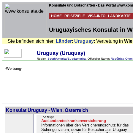
Konsulate und Botschaften - Das Portal www.kons
HOME
REISEZIELE
VISA-INFO
LANDKARTE
Uruguayisches Konsulat in Wi
Sie befinden sich hier:
Länder
:
Uruguay
: Vertretung in
Wie
Uruguay (Uruquay)
Region
SouthAmerica/Suedamerika
, Offizieller Name:
República Orien
-Werbung-
Konsulat Uruguay - Wien, Österreich
- Anzeige -
Auslandsreisekrankenversicherung
Informationen über den Versicherungschutz für das
Schengenvisum, sowie für Besucher aus Uruguay