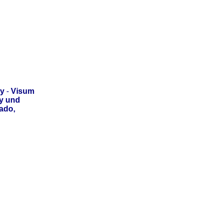
ay
-
Visum
y und
ado,