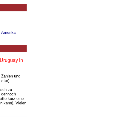
n Amerika
 Uruguay in
. Zahlen und
ster).
isch zu
ie dennoch
itte kurz eine
n kann). Vielen