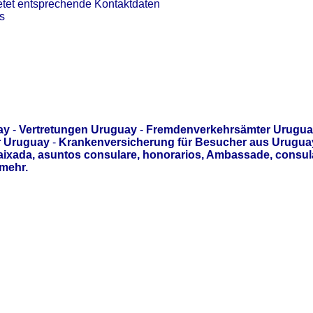
etet entsprechende Kontaktdaten
s
ay
-
Vertretungen Uruguay
-
Fremdenverkehrsämter Urugu
r Uruguay
-
Krankenversicherung für Besucher aus Urugua
aixada, asuntos consulare, honorarios, Ambassade, consul
mehr.