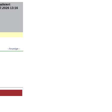
alisiert
7.2026 13:16
- Anzeige -