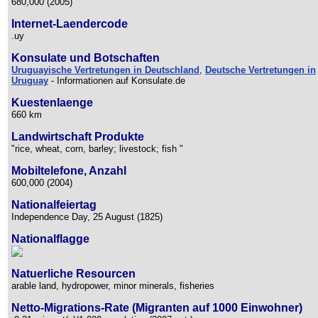
680,000 (2005)
Internet-Laendercode
.uy
Konsulate und Botschaften
Uruguayische Vertretungen in Deutschland
,
Deutsche Vertretungen in
Uruguay
- Informationen auf Konsulate.de
Kuestenlaenge
660 km
Landwirtschaft Produkte
"rice, wheat, corn, barley; livestock; fish "
Mobiltelefone, Anzahl
600,000 (2004)
Nationalfeiertag
Independence Day, 25 August (1825)
Nationalflagge
Natuerliche Resourcen
arable land, hydropower, minor minerals, fisheries
Netto-Migrations-Rate (Migranten auf 1000 Einwohner)