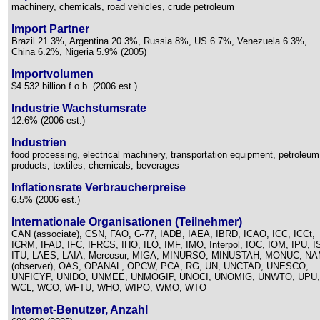
machinery, chemicals, road vehicles, crude petroleum
Import Partner
Brazil 21.3%, Argentina 20.3%, Russia 8%, US 6.7%, Venezuela 6.3%,
China 6.2%, Nigeria 5.9% (2005)
Importvolumen
$4.532 billion f.o.b. (2006 est.)
Industrie Wachstumsrate
12.6% (2006 est.)
Industrien
food processing, electrical machinery, transportation equipment, petroleum
products, textiles, chemicals, beverages
Inflationsrate Verbraucherpreise
6.5% (2006 est.)
Internationale Organisationen (Teilnehmer)
CAN (associate), CSN, FAO, G-77, IADB, IAEA, IBRD, ICAO, ICC, ICCt,
ICRM, IFAD, IFC, IFRCS, IHO, ILO, IMF, IMO, Interpol, IOC, IOM, IPU, I
ITU, LAES, LAIA, Mercosur, MIGA, MINURSO, MINUSTAH, MONUC, N
(observer), OAS, OPANAL, OPCW, PCA, RG, UN, UNCTAD, UNESCO,
UNFICYP, UNIDO, UNMEE, UNMOGIP, UNOCI, UNOMIG, UNWTO, UPU,
WCL, WCO, WFTU, WHO, WIPO, WMO, WTO
Internet-Benutzer, Anzahl