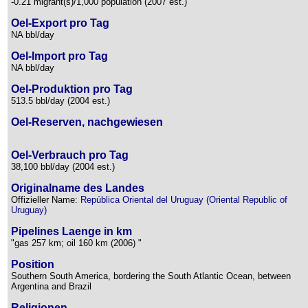
-0.21 migrant(s)/1,000 population (2007 est.)
Oel-Export pro Tag
NA bbl/day
Oel-Import pro Tag
NA bbl/day
Oel-Produktion pro Tag
513.5 bbl/day (2004 est.)
Oel-Reserven, nachgewiesen
Oel-Verbrauch pro Tag
38,100 bbl/day (2004 est.)
Originalname des Landes
Offizieller Name:
República Oriental del Uruguay (Oriental Republic of
Uruguay)
Pipelines Laenge in km
"gas 257 km; oil 160 km (2006) "
Position
Southern South America, bordering the South Atlantic Ocean, between
Argentina and Brazil
Religionen