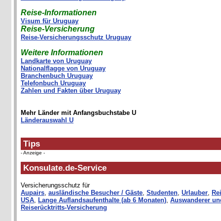
Reise-Informationen
Visum für Uruguay
Reise-Versicherung
Reise-Versicherungsschutz Uruguay
Weitere Informationen
Landkarte von Uruguay
Nationalflagge von Uruguay
Branchenbuch Uruguay
Telefonbuch Uruguay
Zahlen und Fakten über Uruguay
Mehr Länder mit Anfangsbuchstabe U
Länderauswahl U
Tips
- Anzeige -
Konsulate.de-Service
Versicherungsschutz für
Aupairs
,
ausländische Besucher / Gäste
,
Studenten
,
Urlauber
,
Rei
USA
,
Lange Auflandsaufenthalte (ab 6 Monaten)
,
Auswanderer un
Reiserücktritts-Versicherung