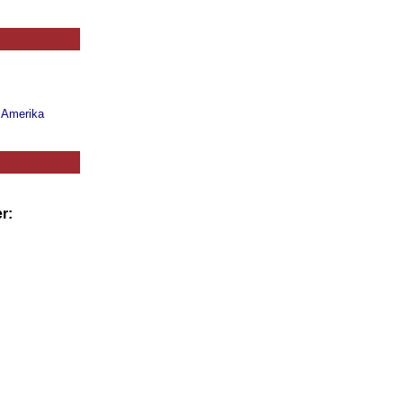
n Amerika
r: