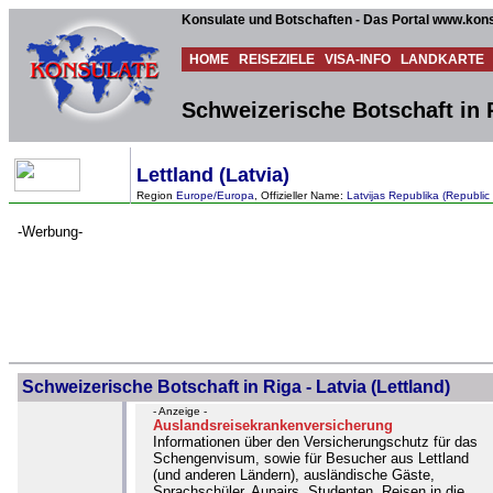
Konsulate und Botschaften - Das Portal www.kons
HOME
REISEZIELE
VISA-INFO
LANDKARTE
Schweizerische Botschaft in R
Lettland (Latvia)
Region
Europe/Europa
, Offizieller Name:
Latvijas Republika (Republic 
-Werbung-
Schweizerische Botschaft in Riga - Latvia (Lettland)
- Anzeige -
Auslandsreisekrankenversicherung
Informationen über den Versicherungschutz für das
Schengenvisum, sowie für Besucher aus Lettland
(und anderen Ländern), ausländische Gäste,
Sprachschüler, Aupairs, Studenten, Reisen in die