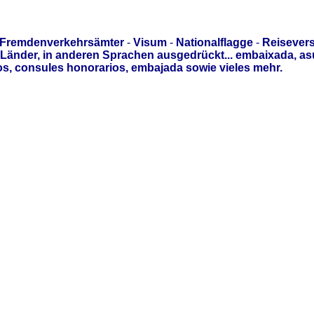
Fremdenverkehrsämter
-
Visum
-
Nationalflagge
-
Reisever
Länder, in anderen Sprachen ausgedrückt... embaixada, a
s, consules honorarios, embajada sowie vieles mehr.