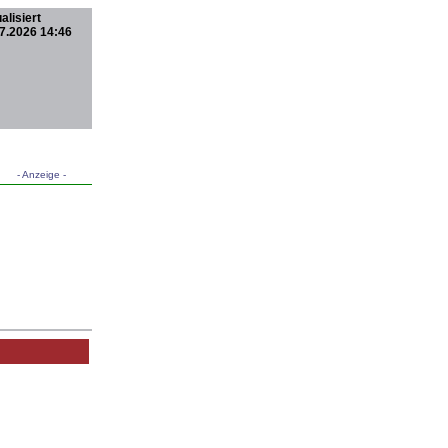
alisiert
7.2026 14:46
- Anzeige -