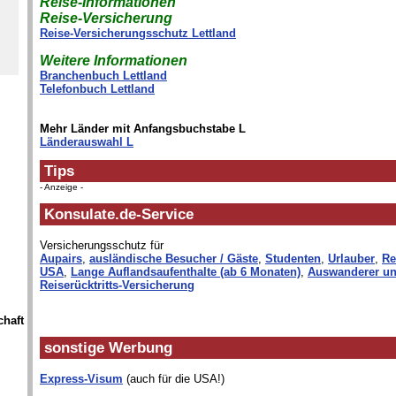
Reise-Informationen
Reise-Versicherung
Reise-Versicherungsschutz Lettland
Weitere Informationen
Branchenbuch Lettland
Telefonbuch Lettland
Mehr Länder mit Anfangsbuchstabe L
Länderauswahl L
Tips
- Anzeige -
Konsulate.de-Service
Versicherungsschutz für
Aupairs
,
ausländische Besucher / Gäste
,
Studenten
,
Urlauber
,
Re
USA
,
Lange Auflandsaufenthalte (ab 6 Monaten)
,
Auswanderer un
Reiserücktritts-Versicherung
chaft
sonstige Werbung
Express-Visum
(auch für die USA!)