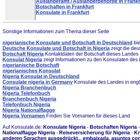
Ausländeramt / Ausländerbehörde in Frankf
Botschaften in Frankfurt
Konsulate in Frankfurt
Sonstige Informationen zum Thema dieser Seite
nigerianische Konsulate und Botschaft in Deutschland
bie
Deutsche Konsulate und Botschaft in Nigeria
zeigt die deu
Botschaft Nigeria
Kontaktdaten der Botschaft dieses Landes
Konsulat Nigeria
zeigt Informationen zu den Konsulaten des
nigerianische Botschaft
nigerianisches Konsulat
Nigeria Konsulat in Deutschland
Consulate nigeria in Germany
Konsulate des Landes in engl
Nigeria Branchenbuch
Nigeria Telefonbuch
Branchenbuch Nigeria
Telefonbuch Nigeria
Nigeria Nationalflagge
Nigeria Vornamen
Finden Sie Vornamen für dieses Land
Auf Konsulate.de:
Konsulate Nigeria
-
Botschaften Nigeria
Nationalflagge Nigeria
-
Reiseversicherung für Nigeria
-
Kr
anderen Sprachen ausgedrückt... embaixada, asuntos con