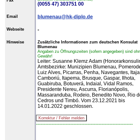
Fax
(0055 47) 303751 00
Email
blumenau@hk-diplo.de
Webseite
-
Hinweise
Zusätzliche Informationen zum deutschen Konsulat
Blumenau
Angaben zu Öffnungszeiten (sofern angegeben) sind oh
Gewähr!
Leiter: Susanne Klemz Adam (Honorarkonsulin
Amtsbezirke: Munizipien Blumenau, Pomerod
Luiz Alves, Picarras, Penha, Navegantes, Itaja
Camboriú, Itapema, Brusque, Gaspar, Ilhota,
Guabiruba, Botuverá, Indaial, Vidal Ramos,
Presidente Nereu, Ascurra, Florianópolis,
Massaranduba, Rodeio, Benedito Novo, Rio d
Cedros und Timbó. Vom 23.12.2021 bis
14.01.2022 geschlossen.
--------------------------------------------------------------