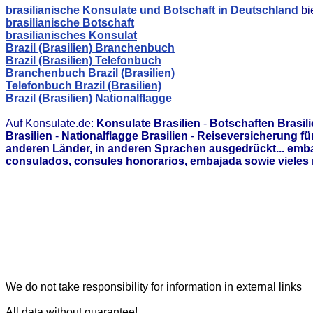
brasilianische Konsulate und Botschaft in Deutschland
bi
brasilianische Botschaft
brasilianisches Konsulat
Brazil (Brasilien) Branchenbuch
Brazil (Brasilien) Telefonbuch
Branchenbuch Brazil (Brasilien)
Telefonbuch Brazil (Brasilien)
Brazil (Brasilien) Nationalflagge
Auf Konsulate.de:
Konsulate Brasilien
-
Botschaften Brasil
Brasilien
-
Nationalflagge Brasilien
-
Reiseversicherung für
anderen Länder, in anderen Sprachen ausgedrückt... emb
consulados, consules honorarios, embajada sowie vieles 
We do not take responsibility for information in external links
All data without guarantee!