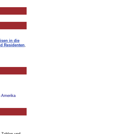
isen in die
d Residenten
,
n Amerika
. Zahlen und