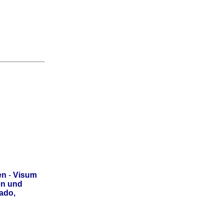
en
-
Visum
en und
ado,