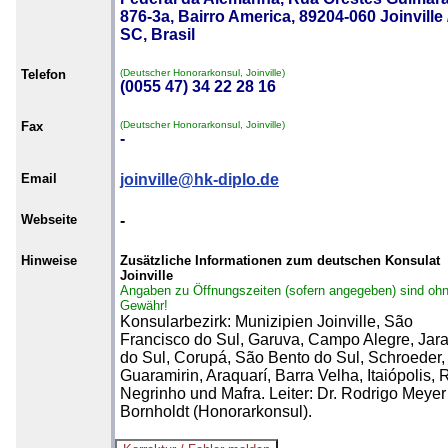
876-3a, Bairro America, 89204-060 Joinville 
SC, Brasil
Telefon
(Deutscher Honorarkonsul, Joinville)
(0055 47) 34 22 28 16
Fax
(Deutscher Honorarkonsul, Joinville)
-
Email
joinville@hk-diplo.de
Webseite
-
Hinweise
Zusätzliche Informationen zum deutschen Konsulat
Joinville
Angaben zu Öffnungszeiten (sofern angegeben) sind oh
Gewähr!
Konsularbezirk: Munizipien Joinville, São
Francisco do Sul, Garuva, Campo Alegre, Jar
do Sul, Corupá, São Bento do Sul, Schroeder,
Guaramirin, Araquarí, Barra Velha, Itaiópolis, 
Negrinho und Mafra. Leiter: Dr. Rodrigo Meyer
Bornholdt (Honorarkonsul).