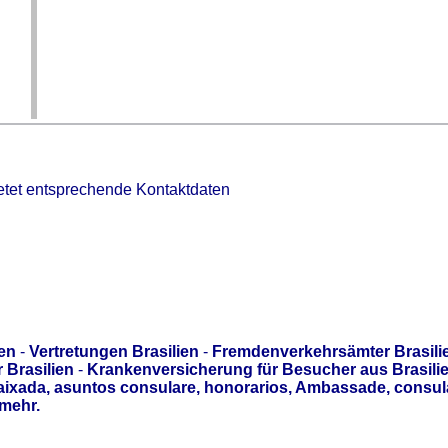
etet entsprechende Kontaktdaten
ien
-
Vertretungen Brasilien
-
Fremdenverkehrsämter Brasili
 Brasilien
-
Krankenversicherung für Besucher aus Brasili
aixada, asuntos consulare, honorarios, Ambassade, consul
mehr.