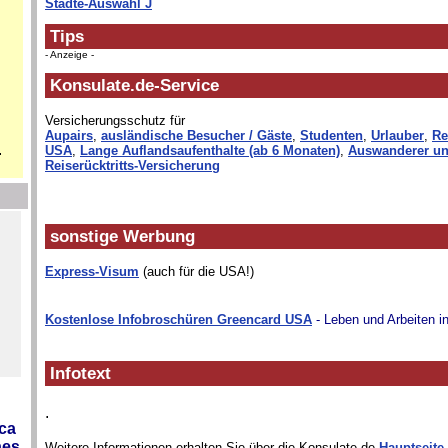
Städte-Auswahl J
Tips
- Anzeige -
Konsulate.de-Service
Versicherungsschutz für
Aupairs
,
ausländische Besucher / Gäste
,
Studenten
,
Urlauber
,
Re
.
USA
,
Lange Auflandsaufenthalte (ab 6 Monaten)
,
Auswanderer un
Reiserücktritts-Versicherung
sonstige Werbung
Express-Visum
(auch für die USA!)
Kostenlose Infobroschüren Greencard USA
- Leben und Arbeiten i
Infotext
.
ca
es,
Weitere Informationen erhalten Sie über die Konsulate.de-
Hauptseite