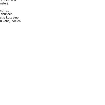
nster).
isch zu
ie dennoch
itte kurz eine
n kann). Vielen