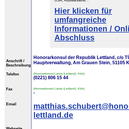
USA, Auswanderer...
Hier klicken für
umfangreiche
Informationen / Onl
Abschluss
Honorarkonsul der Republik Lettland, c/o 
Anschrift /
Hauptverwaltung, Am Grauen Stein, 51105 
Beschreibung
Telefon
(Honorarkonsul Latvia (Lettland), Köln)
(0221) 806 15 44
Fax
(Honorarkonsul Latvia (Lettland), Köln)
-
Email
matthias.schubert@hono
lettland.de
Webseite
-