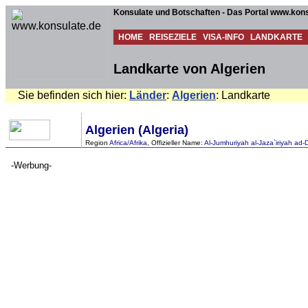
Konsulate und Botschaften - Das Portal www.kons
HOME
REISEZIELE
VISA-INFO
LANDKARTE
Landkarte von Algerien
Sie befinden sich hier:
Länder
:
Algerien
: Landkarte
Algerien (Algeria)
Region
Africa/Afrika
, Offizieller Name:
Al-Jumhuriyah al-Jaza`iriyah ad
-Werbung-