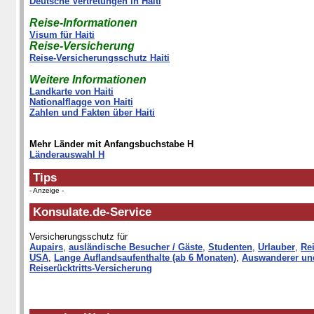
Deutsche Vertretungen in Haiti
Reise-Informationen
Visum für Haiti
Reise-Versicherung
Reise-Versicherungsschutz Haiti
Weitere Informationen
Landkarte von Haiti
Nationalflagge von Haiti
Zahlen und Fakten über Haiti
Mehr Länder mit Anfangsbuchstabe H
Länderauswahl H
Tips
- Anzeige -
Konsulate.de-Service
Versicherungsschutz für
Aupairs
,
ausländische Besucher / Gäste
,
Studenten
,
Urlauber
,
Rei
USA
,
Lange Auflandsaufenthalte (ab 6 Monaten)
,
Auswanderer un
Reiserücktritts-Versicherung