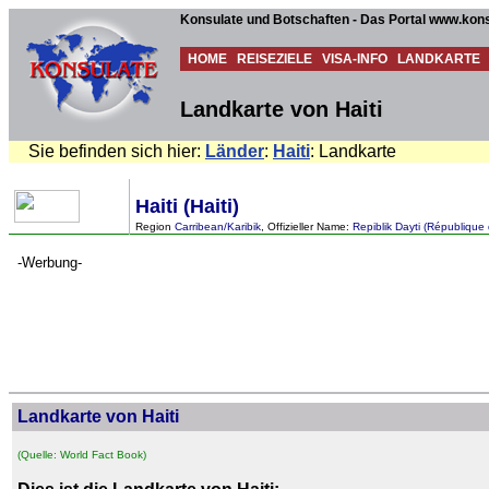
Konsulate und Botschaften - Das Portal www.kons
HOME
REISEZIELE
VISA-INFO
LANDKARTE
Landkarte von Haiti
Sie befinden sich hier:
Länder
:
Haiti
: Landkarte
Haiti (Haiti)
Region
Carribean/Karibik
, Offizieller Name:
Repiblik Dayti (République d
-Werbung-
Landkarte von Haiti
(Quelle: World Fact Book)