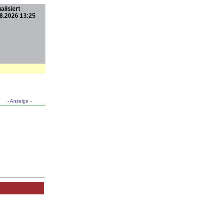
alisiert
8.2026 13:25
- Anzeige -