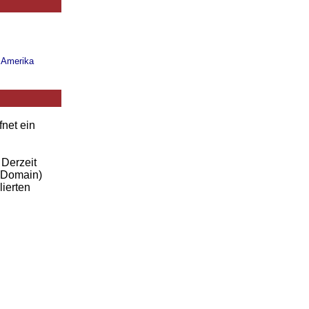
n Amerika
fnet ein
 Derzeit
-Domain)
lierten