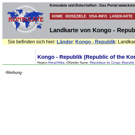
Konsulate und Botschaften - Das Portal www.kons
HOME
REISEZIELE
VISA-INFO
LANDKARTE
Landkarte von Kongo - Repub
Sie befinden sich hier:
Länder
:
Kongo - Republik
: Landkar
Kongo - Republik (Republic of the Ko
Region
Africa/Afrika
, Offizieller Name:
République du Congo (Republic 
-Werbung-