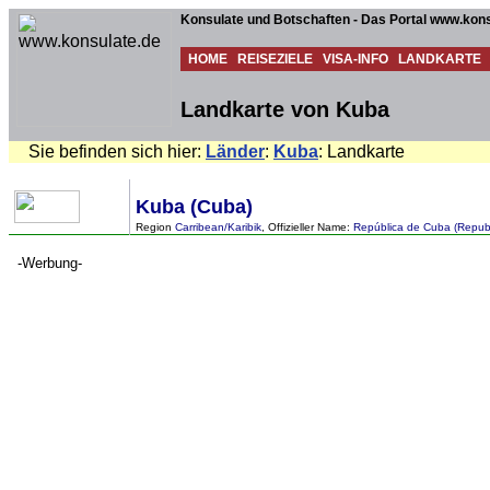
Konsulate und Botschaften - Das Portal www.kons
HOME
REISEZIELE
VISA-INFO
LANDKARTE
Landkarte von Kuba
Sie befinden sich hier:
Länder
:
Kuba
: Landkarte
Kuba (Cuba)
Region
Carribean/Karibik
, Offizieller Name:
República de Cuba (Republ
-Werbung-