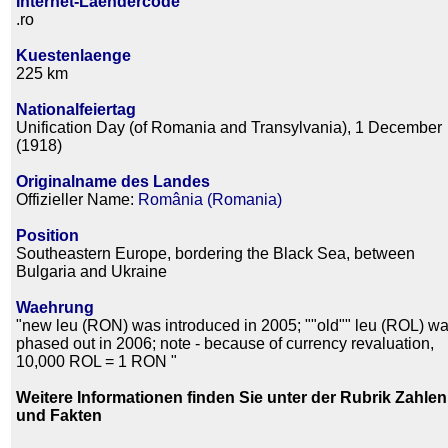
Internet-Laendercode
.ro
Kuestenlaenge
225 km
Nationalfeiertag
Unification Day (of Romania and Transylvania), 1 December
(1918)
Originalname des Landes
Offizieller Name:
România (Romania)
Position
Southeastern Europe, bordering the Black Sea, between
Bulgaria and Ukraine
Waehrung
"new leu (RON) was introduced in 2005; ""old"" leu (ROL) w
phased out in 2006; note - because of currency revaluation,
10,000 ROL = 1 RON "
Weitere Informationen finden Sie unter der Rubrik Zahlen
und Fakten