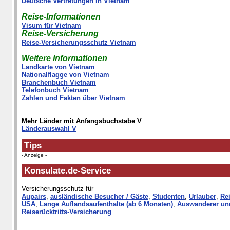
Deutsche Vertretungen in Vietnam
Reise-Informationen
Visum für Vietnam
Reise-Versicherung
Reise-Versicherungsschutz Vietnam
Weitere Informationen
Landkarte von Vietnam
Nationalflagge von Vietnam
Branchenbuch Vietnam
Telefonbuch Vietnam
Zahlen und Fakten über Vietnam
Mehr Länder mit Anfangsbuchstabe V
Länderauswahl V
Tips
- Anzeige -
Konsulate.de-Service
Versicherungsschutz für
Aupairs
,
ausländische Besucher / Gäste
,
Studenten
,
Urlauber
,
Rei
USA
,
Lange Auflandsaufenthalte (ab 6 Monaten)
,
Auswanderer un
Reiserücktritts-Versicherung