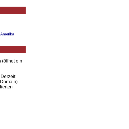
n Amerika
 (öffnet ein
 Derzeit
-Domain)
lierten