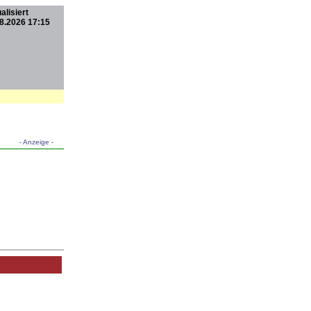
alisiert
8.2026 17:15
- Anzeige -