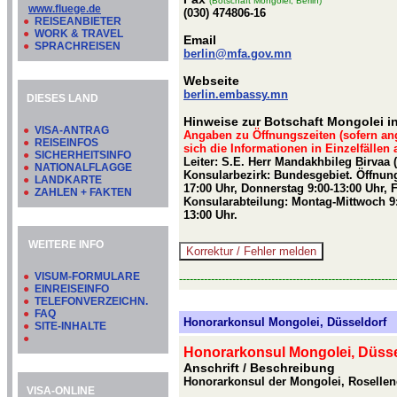
(Botschaft Mongolei, Berlin)
www.fluege.de
(030) 474806-16
●
REISEANBIETER
●
WORK & TRAVEL
Email
●
SPRACHREISEN
berlin@mfa.gov.mn
Webseite
berlin.embassy.mn
DIESES LAND
Hinweise zur Botschaft Mongolei in
●
VISA-ANTRAG
Angaben zu Öffnungszeiten (sofern an
●
REISEINFOS
sich die Informationen in Einzelfällen
●
SICHERHEITSINFO
Leiter: S.E. Herr Mandakhbileg Birvaa 
●
NATIONALFLAGGE
Konsularbezirk: Bundesgebiet. Öffnung
●
LANDKARTE
17:00 Uhr, Donnerstag 9:00-13:00 Uhr, 
●
ZAHLEN + FAKTEN
Konsularabteilung: Montag-Mittwoch 9:
13:00 Uhr.
WEITERE INFO
●
VISUM-FORMULARE
-------------------------------------------------------------
●
EINREISEINFO
●
TELEFONVERZEICHN.
●
FAQ
Honorarkonsul Mongolei, Düsseldorf
●
SITE-INHALTE
●
Honorarkonsul Mongolei, Düsse
Anschrift / Beschreibung
Honorarkonsul der Mongolei, Rosellen
VISA-ONLINE