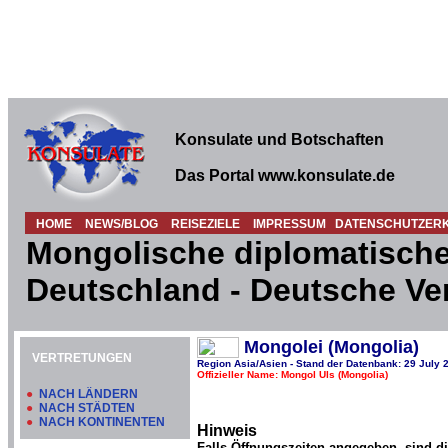
Konsulate und Botschaften
Das Portal www.konsulate.de
HOME
NEWS/BLOG
REISEZIELE
IMPRESSUM
DATENSCHUTZER
Mongolische diplomatische
Deutschland - Deutsche Ve
Mongolei (Mongolia)
VERTRETUNGEN
Region Asia/Asien - Stand der Datenbank: 29 July 
Offizieller Name: Mongol Uls (Mongolia)
●
NACH LÄNDERN
●
NACH STÄDTEN
●
NACH KONTINENTEN
Hinweis
Falls Öffnungszeiten angegeben, sind d