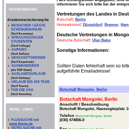
informieren Sie sich bitte bei der entsp
VERSICHERUNG
Vertretungen des Landes in Deu
:
Botschaft
Berlin
Krankenversicherung für
:
Honorarkonsul
Düsseldorf
,
Bremen
,
Ham
●
BESUCHER / GÄSTE
SCHENGENVISUM
(Tarif Economy)
Deutsche Vertretungen in Mongol
●
SPRACHSCHÜLER
:
Deutsche Botschaft
Ulan Bator
STUDENTEN
(Tarif College)
●
AUPAIRS
Sonstige Informationen:
(Tarif AuPair)
●
GESCHÄFTSREISEN
(Tarif Expatriate)
Sollten Daten fehlerhaft sein so b
●
AUSWANDERER
(als PDF-Datei)
aufgeführte Emailadresse!
●
AUSLANDSURLAUB
(Tarif Holiday)
●
URLAUB BIS 365 TAGE
(Tarif Travel)
Botschaft Mongolei, Berlin
●
FÜR DIE USA
(Tarif Amerika)
Botschaft Mongolei, Berlin
Anschrift / Beschreibung
Botschaft Mongolei, Hausvogteiplatz 14
REISE - LINKS
Telefon
(Botschaft Mongolei, Berlin)
●
FLUGSUCHE mit
(030) 474806-0
www.fluege.de
●
HOTELSUCHE mit
Fax