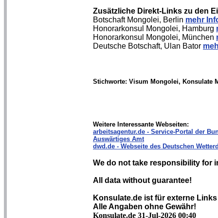
Zusätzliche Direkt-Links zu den 
Botschaft Mongolei, Berlin
mehr Inf
Honorarkonsul Mongolei, Hamburg
Honorarkonsul Mongolei, München
Deutsche Botschaft, Ulan Bator
meh
Stichworte: Visum Mongolei, Konsulate 
Weitere Interessante Webseiten:
arbeitsagentur.de - Service-Portal der Bun
Auswärtiges Amt
dwd.de - Webseite des Deutschen Wetterd
We do not take responsibility for i
All data without guarantee!
Konsulate.de ist für externe Links
Alle Angaben ohne Gewähr!
Konsulate.de 31-Jul-2026 00:40