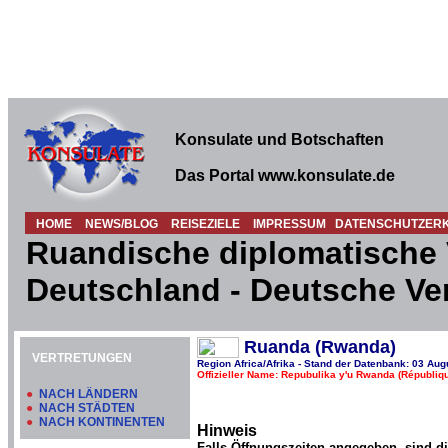
Konsulate und Botschaften
Das Portal www.konsulate.de
HOME
NEWS/BLOG
REISEZIELE
IMPRESSUM
DATENSCHUTZER
Ruandische diplomatische 
Deutschland - Deutsche Ve
Ruanda (Rwanda)
VERTRETUNGEN
Region Africa/Afrika - Stand der Datenbank: 03 Aug
Offizieller Name: Repubulika y'u Rwanda (Républi
●
NACH LÄNDERN
●
NACH STÄDTEN
●
NACH KONTINENTEN
Hinweis
Falls Öffnungszeiten angegeben, sind d