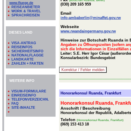
(Botschaft Ruanda, Berlin)
www.fluege.de
(030) 209 165 959
●
REISEANBIETER
●
WORK & TRAVEL
Email
●
SPRACHREISEN
info-ambaberlin@minaffet.gov.rw
Webseite
www.rwandaingermany.gov.rw
DIESES LAND
Hinweise zur Botschaft Ruanda in B
●
VISA-ANTRAG
Angaben zu Öffnungszeiten (sofern an
●
REISEINFOS
sich die Informationen in Einzelfällen
●
SICHERHEITSINFO
Leiter: S.E. Herr Igor César (außerorde
●
NATIONALFLAGGE
Konsularbezirk: Bundesgebiet
●
LANDKARTE
●
ZAHLEN + FAKTEN
-------------------------------------------------------------
WEITERE INFO
●
VISUM-FORMULARE
Honorarkonsul Ruanda, Frankfurt
●
EINREISEINFO
●
TELEFONVERZEICHN.
Honorarkonsul Ruanda, Frankfu
●
FAQ
●
SITE-INHALTE
Anschrift / Beschreibung
●
Honorarkonsul der Republik, Adalberts
Telefon
(Honorarkonsul Ruanda, Frankfurt)
(069) 153 413 18