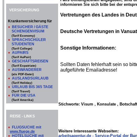
informieren Sie sich bitte bei der entsp
VERSICHERUNG
Vertretungen des Landes in Deu
Krankenversicherung für
●
BESUCHER / GÄSTE
Deutsche Vertretungen in Vanuatu
SCHENGENVISUM
(Tarif Economy)
●
SPRACHSCHÜLER
STUDENTEN
Sonstige Informationen:
(Tarif College)
●
AUPAIRS
(Tarif AuPair)
●
GESCHÄFTSREISEN
Sollten Daten fehlerhaft sein so b
(Tarif Expatriate)
aufgeführte Emailadresse!
●
AUSWANDERER
(als PDF-Datei)
●
AUSLANDSURLAUB
(Tarif Holiday)
●
URLAUB BIS 365 TAGE
(Tarif Travel)
●
FÜR DIE USA
(Tarif Amerika)
Stichworte: Visum , Konsulate , Botschaf
REISE - LINKS
●
FLUGSUCHE mit
Weitere Interessante Webseiten:
www.fluege.de
arbeitsagentur.de - Service-Portal der Bun
●
HOTELSUCHE mit