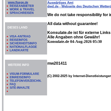
www.fluege.de
Auswärtiges Amt
●
REISEANBIETER
dwd.de - Webseite des Deutschen Wetterd
●
WORK & TRAVEL
●
SPRACHREISEN
We do not take responsibility for i
All data without guarantee!
DIESES LAND
Konsulate.de ist für externe Links
●
VISA-ANTRAG
Alle Angaben ohne Gewähr!
●
REISEINFOS
Konsulate.de 04-Aug-2026 05:30
●
SICHERHEITSINFO
●
NATIONALFLAGGE
●
LANDKARTE
mw201411
WEITERE INFO
●
VISUM-FORMULARE
(C) 2002-2025 by Internet-Dienstleistung
●
EINREISEINFO
●
TELEFONVERZEICHN.
●
FAQ
●
SITE-INHALTE
●