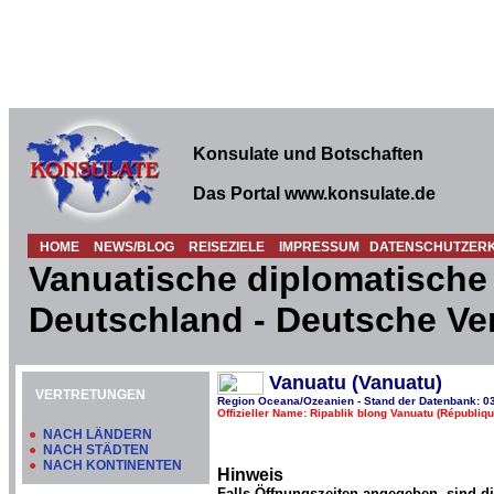
Konsulate und Botschaften
Das Portal www.konsulate.de
HOME
NEWS/BLOG
REISEZIELE
IMPRESSUM
DATENSCHUTZER
Vanuatische diplomatische 
Deutschland - Deutsche Ve
Vanuatu (Vanuatu)
VERTRETUNGEN
Region Oceana/Ozeanien - Stand der Datenbank: 0
Offizieller Name: Ripablik blong Vanuatu (Républiq
●
NACH LÄNDERN
●
NACH STÄDTEN
●
NACH KONTINENTEN
Hinweis
Falls Öffnungszeiten angegeben, sind d