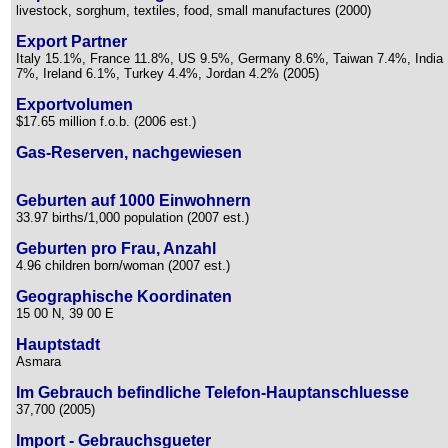
livestock, sorghum, textiles, food, small manufactures (2000)
Export Partner
Italy 15.1%, France 11.8%, US 9.5%, Germany 8.6%, Taiwan 7.4%, India
7%, Ireland 6.1%, Turkey 4.4%, Jordan 4.2% (2005)
Exportvolumen
$17.65 million f.o.b. (2006 est.)
Gas-Reserven, nachgewiesen
Geburten auf 1000 Einwohnern
33.97 births/1,000 population (2007 est.)
Geburten pro Frau, Anzahl
4.96 children born/woman (2007 est.)
Geographische Koordinaten
15 00 N, 39 00 E
Hauptstadt
Asmara
Im Gebrauch befindliche Telefon-Hauptanschluesse
37,700 (2005)
Import - Gebrauchsgueter