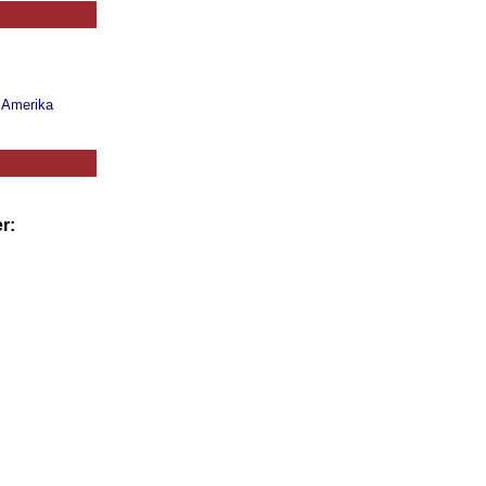
n Amerika
r: