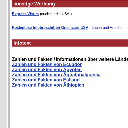
sonstige Werbung
Express-Visum
(auch für die USA!)
Kostenlose Infobroschüren Greencard USA
- Leben und Arbeiten i
Infotext
Zahlen und Fakten / Informationen über weitere Lände
Zahlen und Fakten von Ecuador
Zahlen und Fakten von Ägypten
Zahlen und Fakten von Äquatorialguinea
Zahlen und Fakten von Estland
Zahlen und Fakten von Äthiopien