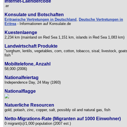
Internet-Laendercode
.er
Konsulate und Botschaften
Eritraeische Vertretungen in Deutschland
,
Deutsche Vertretungen in
Eritrea
- Informationen auf Konsulate.de
Kuestenlaenge
2,234 km (mainland on Red Sea 1,151 km, islands in Red Sea 1,083 km)
Landwirtschaft Produkte
"sorghum, lentils, vegetables, corn, cotton, tobacco, sisal; livestock, goat
fish "
Mobiltelefone, Anzahl
58,000 (2006)
Nationalfeiertag
Independence Day, 24 May (1993)
Nationalflagge
Natuerliche Resourcen
gold, potash, zinc, copper, salt, possibly oil and natural gas, fish
Netto-Migrations-Rate (Migranten auf 1000 Einwohner)
0 migrant(s)/1,000 population (2007 est.)