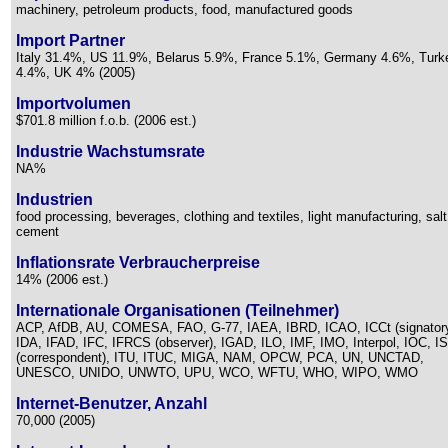
machinery, petroleum products, food, manufactured goods
Import Partner
Italy 31.4%, US 11.9%, Belarus 5.9%, France 5.1%, Germany 4.6%, Turk
4.4%, UK 4% (2005)
Importvolumen
$701.8 million f.o.b. (2006 est.)
Industrie Wachstumsrate
NA%
Industrien
food processing, beverages, clothing and textiles, light manufacturing, salt
cement
Inflationsrate Verbraucherpreise
14% (2006 est.)
Internationale Organisationen (Teilnehmer)
ACP, AfDB, AU, COMESA, FAO, G-77, IAEA, IBRD, ICAO, ICCt (signatory
IDA, IFAD, IFC, IFRCS (observer), IGAD, ILO, IMF, IMO, Interpol, IOC, I
(correspondent), ITU, ITUC, MIGA, NAM, OPCW, PCA, UN, UNCTAD,
UNESCO, UNIDO, UNWTO, UPU, WCO, WFTU, WHO, WIPO, WMO
Internet-Benutzer, Anzahl
70,000 (2005)