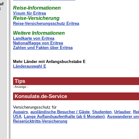
uf
Reise-Informationen
:
Visum für Eritrea
Reise-Versicherung
Reise-Versicherungsschutz Eritrea
Weitere Informationen
Landkarte von Eritrea
Nationalflagge von Eritrea
Zahlen und Fakten über Eritrea
Mehr Länder mit Anfangsbuchstabe E
Länderauswahl E
Tips
- Anzeige -
Konsulate.de-Service
Versicherungsschutz für
Aupairs
,
ausländische Besucher / Gäste
,
Studenten
,
Urlauber
,
Rei
USA
,
Lange Auflandsaufenthalte (ab 6 Monaten)
,
Auswanderer un
Reiserücktritts-Versicherung