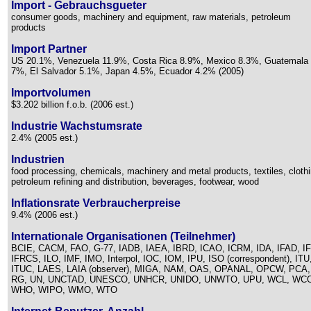
Import - Gebrauchsgueter
consumer goods, machinery and equipment, raw materials, petroleum
products
Import Partner
US 20.1%, Venezuela 11.9%, Costa Rica 8.9%, Mexico 8.3%, Guatemala
7%, El Salvador 5.1%, Japan 4.5%, Ecuador 4.2% (2005)
Importvolumen
$3.202 billion f.o.b. (2006 est.)
Industrie Wachstumsrate
2.4% (2005 est.)
Industrien
food processing, chemicals, machinery and metal products, textiles, clothi
petroleum refining and distribution, beverages, footwear, wood
Inflationsrate Verbraucherpreise
9.4% (2006 est.)
Internationale Organisationen (Teilnehmer)
BCIE, CACM, FAO, G-77, IADB, IAEA, IBRD, ICAO, ICRM, IDA, IFAD, IF
IFRCS, ILO, IMF, IMO, Interpol, IOC, IOM, IPU, ISO (correspondent), ITU
ITUC, LAES, LAIA (observer), MIGA, NAM, OAS, OPANAL, OPCW, PCA,
RG, UN, UNCTAD, UNESCO, UNHCR, UNIDO, UNWTO, UPU, WCL, WC
WHO, WIPO, WMO, WTO