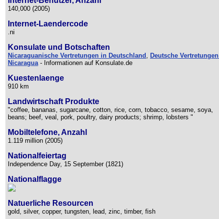
Internet-Benutzer, Anzahl
140,000 (2005)
Internet-Laendercode
.ni
Konsulate und Botschaften
Nicaraguanische Vertretungen in Deutschland
,
Deutsche Vertretungen
Nicaragua
- Informationen auf Konsulate.de
Kuestenlaenge
910 km
Landwirtschaft Produkte
"coffee, bananas, sugarcane, cotton, rice, corn, tobacco, sesame, soya,
beans; beef, veal, pork, poultry, dairy products; shrimp, lobsters "
Mobiltelefone, Anzahl
1.119 million (2005)
Nationalfeiertag
Independence Day, 15 September (1821)
Nationalflagge
Natuerliche Resourcen
gold, silver, copper, tungsten, lead, zinc, timber, fish