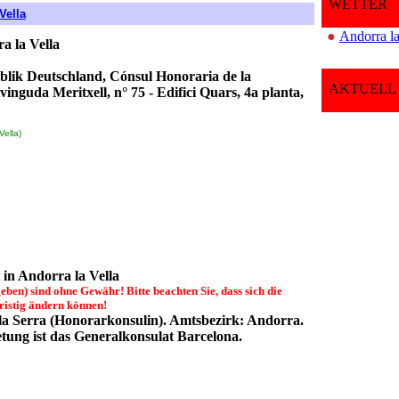
WETTER
Vella
●
Andorra la
a la Vella
lik Deutschland, Cónsul Honoraria de la
AKTUELL
inguda Meritxell, n° 75 - Edifici Quars, 4a planta,
Vella)
in Andorra la Vella
ben) sind ohne Gewähr! Bitte beachten Sie, dass sich die
ristig ändern können!
ila Serra (Honorarkonsulin). Amtsbezirk: Andorra.
tung ist das Generalkonsulat Barcelona.