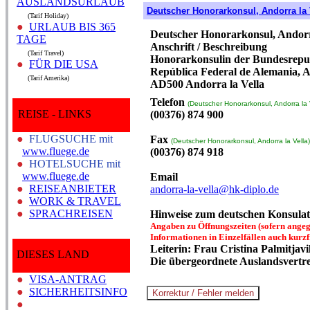
AUSLANDSURLAUB
Deutscher Honorarkonsul, Andorra la 
(Tarif Holiday)
●
URLAUB BIS 365
Deutscher Honorarkonsul, Andorr
TAGE
Anschrift / Beschreibung
(Tarif Travel)
Honorarkonsulin der Bundesrepub
●
FÜR DIE USA
República Federal de Alemania, Av
(Tarif Amerika)
AD500 Andorra la Vella
Telefon
(Deutscher Honorarkonsul, Andorra la 
REISE - LINKS
(00376) 874 900
●
FLUGSUCHE mit
Fax
(Deutscher Honorarkonsul, Andorra la Vella)
www.fluege.de
(00376) 874 918
●
HOTELSUCHE mit
www.fluege.de
Email
●
REISEANBIETER
andorra-la-vella@hk-diplo.de
●
WORK & TRAVEL
●
SPRACHREISEN
Hinweise zum deutschen Konsulat 
Angaben zu Öffnungszeiten (sofern angege
Informationen in Einzelfällen auch kurzf
Leiterin: Frau Cristina Palmitjav
DIESES LAND
Die übergeordnete Auslandsvertre
●
VISA-ANTRAG
●
SICHERHEITSINFO
●