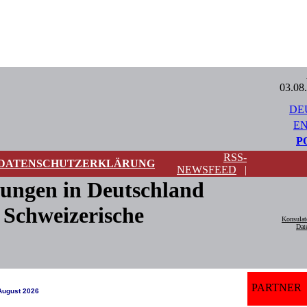
03.08
DE
EN
P
RSS-
DATENSCHUTZERKLÄRUNG
NEWSFEED
|
tungen in Deutschland
 Schweizerische
Konsulate
Dat
PARTNER
August 2026