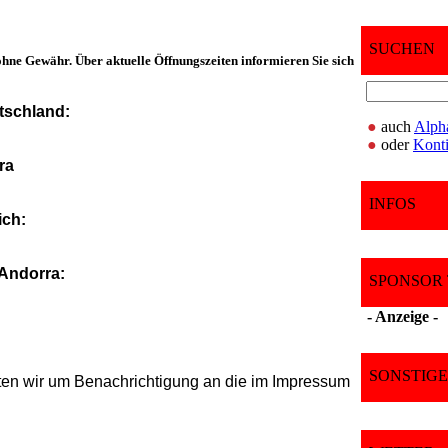
SUCHEN
ohne Gewähr. Über aktuelle Öffnungszeiten informieren Sie sich
tschland:
●
auch
Alph
●
oder
Konti
ra
INFOS
ich:
 Andorra:
SPONSOR 
- Anzeige -
SONSTIGE
itten wir um Benachrichtigung an die im Impressum