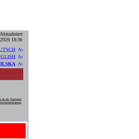
Aktualisiert
.2026 18:36
UTSCH
GLISH
OLSKA
.de als Startseite
enschutzerklärung