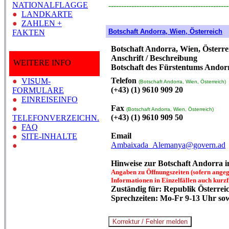
NATIONALFLAGGE
-----------------------------------------------
●
LANDKARTE
●
ZAHLEN +
Botschaft Andorra, Wien, Österreich
FAKTEN
Botschaft Andorra, Wien, Österre
Anschrift / Beschreibung
WEITERE INFO
Botschaft des Fürstentums Andor
Telefon
●
VISUM-
(Botschaft Andorra, Wien, Österreich)
(+43) (1) 9610 909 20
FORMULARE
●
EINREISEINFO
Fax
●
(Botschaft Andorra, Wien, Österreich)
(+43) (1) 9610 909 50
TELEFONVERZEICHN.
●
FAQ
Email
●
SITE-INHALTE
Ambaixada_Alemanya@govern.ad
●
Hinweise zur Botschaft Andorra 
Angaben zu Öffnungszeiten (sofern angege
Informationen in Einzelfällen auch kurzf
Zuständig für: Republik Österrei
Sprechzeiten: Mo-Fr 9-13 Uhr so