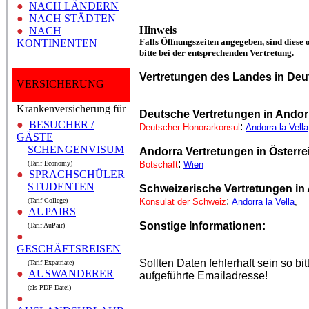
●
NACH LÄNDERN
●
NACH STÄDTEN
Hinweis
●
NACH
Falls Öffnungszeiten angegeben, sind diese 
KONTINENTEN
bitte bei der entsprechenden Vertretung.
Vertretungen des Landes in Deu
VERSICHERUNG
Krankenversicherung für
Deutsche Vertretungen in Andor
●
BESUCHER /
:
Deutscher Honorarkonsul
Andorra la Vella
GÄSTE
SCHENGENVISUM
Andorra Vertretungen in Österre
:
(Tarif Economy)
Botschaft
Wien
●
SPRACHSCHÜLER
STUDENTEN
Schweizerische Vertretungen in
:
(Tarif College)
Konsulat der Schweiz
Andorra la Vella
,
●
AUPAIRS
Sonstige Informationen:
(Tarif AuPair)
●
GESCHÄFTSREISEN
Sollten Daten fehlerhaft sein so b
(Tarif Expatriate)
●
AUSWANDERER
aufgeführte Emailadresse!
(als PDF-Datei)
●