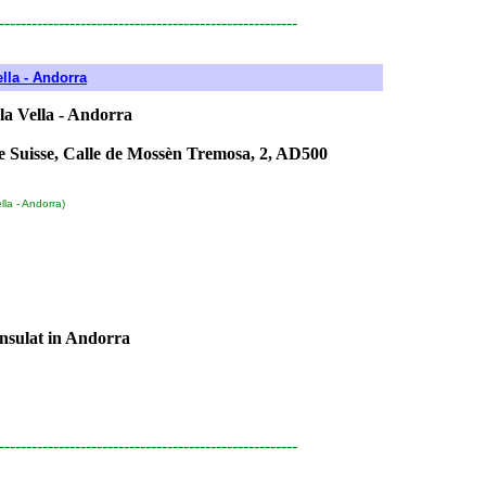
-------------------------------------------------------
lla - Andorra
la Vella - Andorra
e Suisse, Calle de Mossèn Tremosa, 2, AD500
lla - Andorra)
nsulat in Andorra
-------------------------------------------------------