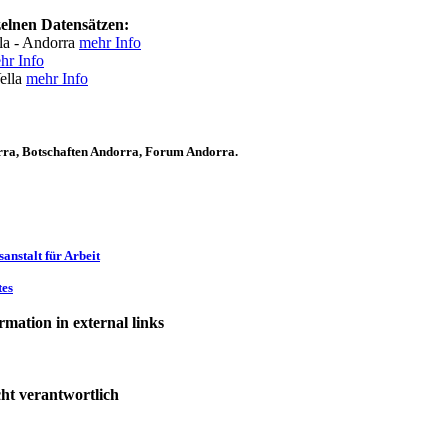
zelnen Datensätzen:
la - Andorra
mehr Info
hr Info
ella
mehr Info
rra, Botschaften Andorra, Forum Andorra.
anstalt für Arbeit
tes
rmation in external links
cht verantwortlich