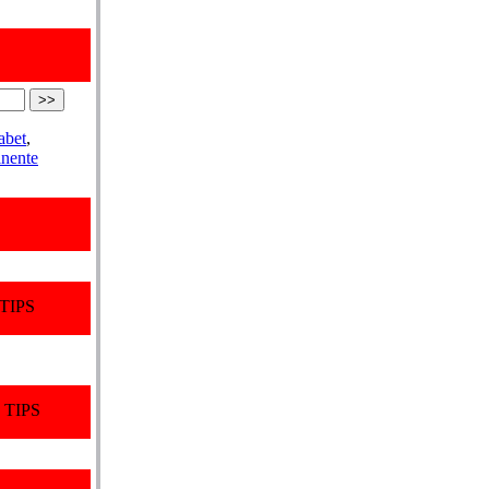
abet
,
nente
TIPS
 TIPS