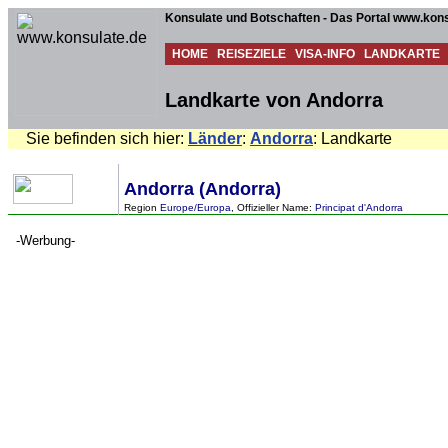
Konsulate und Botschaften - Das Portal www.kons
HOME
REISEZIELE
VISA-INFO
LANDKARTE
Landkarte von Andorra
Sie befinden sich hier:
Länder
:
Andorra
: Landkarte
Andorra (Andorra)
Region
Europe/Europa
, Offizieller Name:
Principat d'Andorra
-Werbung-