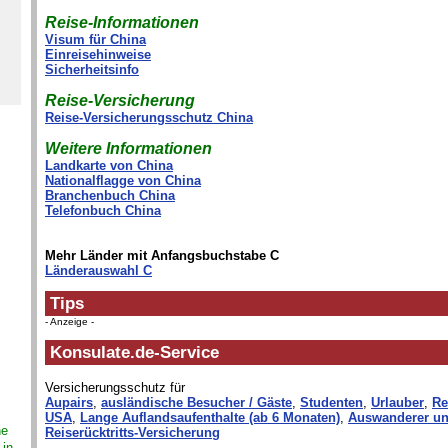
Reise-Informationen
Visum für China
Einreisehinweise
Sicherheitsinfo
Reise-Versicherung
Reise-Versicherungsschutz China
Weitere Informationen
Landkarte von China
Nationalflagge von China
Branchenbuch China
Telefonbuch China
Mehr Länder mit Anfangsbuchstabe C
Länderauswahl C
Tips
- Anzeige -
Konsulate.de-Service
Versicherungsschutz für
Aupairs
,
ausländische Besucher / Gäste
,
Studenten
,
Urlauber
,
Re
USA
,
Lange Auflandsaufenthalte (ab 6 Monaten)
,
Auswanderer un
ne
Reiserücktritts-Versicherung
 in