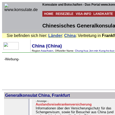
Konsulate und Botschaften - Das Portal www.kons
HOME
REISEZIELE
VISA-INFO
LANDKARTE
Chinesisches Generalkonsulat
Sie befinden sich hier:
Länder
:
China
: Vertretung in
Frankf
China (China)
Region
Asia/Asien
, Offizieller Name:
Chung-hua Jen-min Kung-ho-kuo
-Werbung-
Generalkonsulat China, Frankfurt
- Anzeige -
Auslandsreisekrankenversicherung
Informationen über den Versicherungschutz für das
Schengenvisum, sowie für Besucher aus China (und