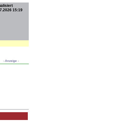
alisiert
7.2026 15:19
- Anzeige -