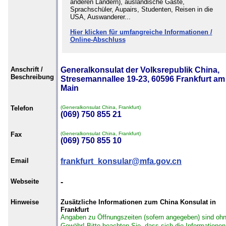
anderen Ländern), ausländische Gäste,
Sprachschüler, Aupairs, Studenten, Reisen in die
USA, Auswanderer...
Hier klicken für umfangreiche Informationen /
Online-Abschluss
Anschrift /
Generalkonsulat der Volksrepublik China,
Beschreibung
Stresemannallee 19-23, 60596 Frankfurt am
Main
Telefon
(Generalkonsulat China, Frankfurt)
(069) 750 855 21
Fax
(Generalkonsulat China, Frankfurt)
(069) 750 855 10
Email
frankfurt_konsular@mfa.gov.cn
Webseite
-
Hinweise
Zusätzliche Informationen zum China Konsulat in
Frankfurt
Angaben zu Öffnungszeiten (sofern angegeben) sind oh
Gewähr!
Bitte beachten Sie, dass sich die Informationen