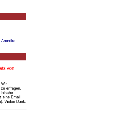
n Amerika
ats von
. Wir
 zu erfragen.
 falsche
z eine Email
). Vielen Dank.