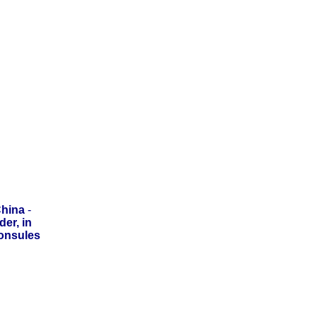
hina
-
er, in
onsules