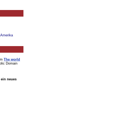
n Amerika
vom
The world
blic Domain
 ein neues