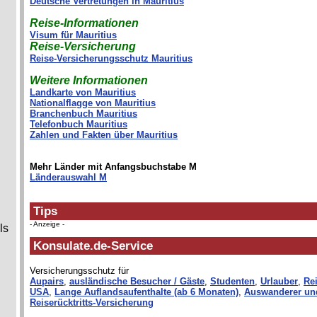
Deutsche Vertretungen in Mauritius
Reise-Informationen
Visum für Mauritius
Reise-Versicherung
Reise-Versicherungsschutz Mauritius
Weitere Informationen
Landkarte von Mauritius
Nationalflagge von Mauritius
Branchenbuch Mauritius
Telefonbuch Mauritius
Zahlen und Fakten über Mauritius
Mehr Länder mit Anfangsbuchstabe M
Länderauswahl M
Tips
- Anzeige -
ls
Konsulate.de-Service
Versicherungsschutz für
Aupairs
,
ausländische Besucher / Gäste
,
Studenten
,
Urlauber
,
Rei
USA
,
Lange Auflandsaufenthalte (ab 6 Monaten)
,
Auswanderer un
Reiserücktritts-Versicherung