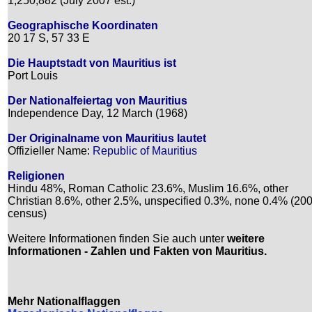
1,250,882 (July 2007 est.)
Geographische Koordinaten
20 17 S, 57 33 E
Die Hauptstadt von Mauritius ist
Port Louis
Der Nationalfeiertag von Mauritius
Independence Day, 12 March (1968)
Der Originalname von Mauritius lautet
Offizieller Name:
Republic of Mauritius
Religionen
Hindu 48%, Roman Catholic 23.6%, Muslim 16.6%, other
Christian 8.6%, other 2.5%, unspecified 0.3%, none 0.4% (20
census)
Weitere Informationen finden Sie auch unter
weitere
Informationen - Zahlen und Fakten von Mauritius.
Mehr Nationalflaggen