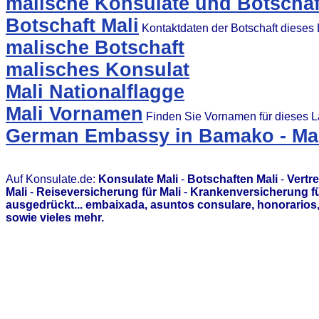
malische Konsulate und Botschaf
Botschaft Mali
Kontaktdaten der Botschaft dieses
malische Botschaft
malisches Konsulat
Mali Nationalflagge
Mali Vornamen
Finden Sie Vornamen für dieses 
German Embassy in Bamako - Ma
Auf Konsulate.de:
Konsulate Mali
-
Botschaften Mali
-
Vertr
Mali
-
Reiseversicherung für Mali
-
Krankenversicherung fü
ausgedrückt... embaixada, asuntos consulare, honorario
sowie vieles mehr.