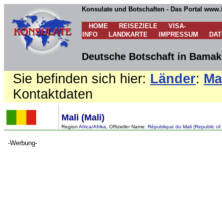
Konsulate und Botschaften - Das Portal www.
HOME
REISEZIELE
VISA-
INFO
LANDKARTE
IMPRESSUM
DA
Deutsche Botschaft in Bamako
Sie befinden sich hier:
Länder
:
Ma
Kontaktdaten
Mali (Mali)
Region
Africa/Afrika
, Offizieller Name:
République du Mali (Republic of 
-Werbung-