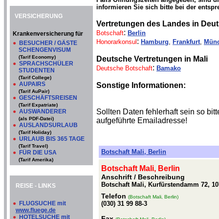
informieren Sie sich bitte bei der entsp
VERSICHERUNG
Vertretungen des Landes in Deu
:
Botschaft
Berlin
Krankenversicherung für
:
Honorarkonsul
Hamburg
,
Frankfurt
,
Mün
●
BESUCHER / GÄSTE
SCHENGENVISUM
(Tarif Economy)
Deutsche Vertretungen in Mali
●
SPRACHSCHÜLER
:
Deutsche Botschaft
Bamako
STUDENTEN
(Tarif College)
●
AUPAIRS
Sonstige Informationen:
(Tarif AuPair)
●
GESCHÄFTSREISEN
(Tarif Expatriate)
Sollten Daten fehlerhaft sein so b
●
AUSWANDERER
(als PDF-Datei)
aufgeführte Emailadresse!
●
AUSLANDSURLAUB
(Tarif Holiday)
●
URLAUB BIS 365 TAGE
(Tarif Travel)
Botschaft Mali, Berlin
●
FÜR DIE USA
(Tarif Amerika)
Botschaft Mali, Berlin
Anschrift / Beschreibung
Botschaft Mali, Kurfürstendamm 72, 10
REISE - LINKS
Telefon
(Botschaft Mali, Berlin)
●
FLUGSUCHE mit
(030) 31 99 88-3
www.fluege.de
●
HOTELSUCHE mit
Fax