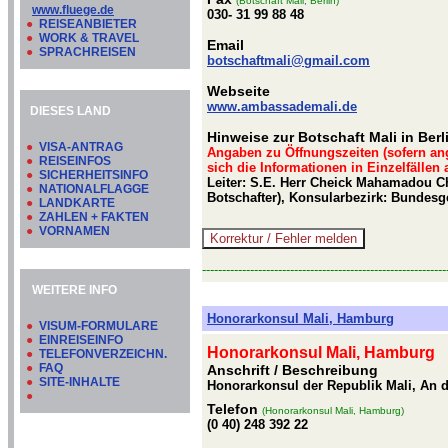
(Botschaft Mali, Berlin)
www.fluege.de
030- 31 99 88 48
●
REISEANBIETER
●
WORK & TRAVEL
Email
●
SPRACHREISEN
botschaftmali@gmail.com
Webseite
www.ambassademali.de
DIESES LAND
Hinweise zur Botschaft Mali in Berl
●
VISA-ANTRAG
Angaben zu Öffnungszeiten (sofern an
●
REISEINFOS
sich die Informationen in Einzelfällen
●
SICHERHEITSINFO
Leiter: S.E. Herr Cheick Mahamadou Ch
●
NATIONALFLAGGE
Botschafter), Konsularbezirk: Bundesg
●
LANDKARTE
●
ZAHLEN + FAKTEN
●
VORNAMEN
-------------------------------------------------------------
WEITERE INFO
Honorarkonsul Mali, Hamburg
●
VISUM-FORMULARE
●
EINREISEINFO
Honorarkonsul Mali, Hamburg
●
TELEFONVERZEICHN.
●
FAQ
Anschrift / Beschreibung
●
SITE-INHALTE
Honorarkonsul der Republik Mali, An d
●
Telefon
(Honorarkonsul Mali, Hamburg)
(0 40) 248 392 22