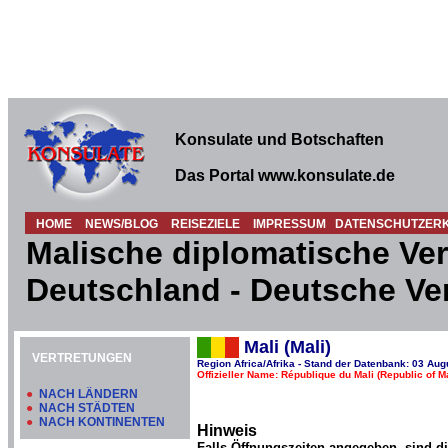
Konsulate und Botschaften
Das Portal www.konsulate.de
HOME
NEWS/BLOG
REISEZIELE
IMPRESSUM
DATENSCHUTZER
Malische diplomatische Ver
Deutschland - Deutsche Ver
Mali (Mali)
VERTRETUNGEN
Region Africa/Afrika - Stand der Datenbank: 03 Aug
Offizieller Name: République du Mali (Republic of Ma
●
NACH LÄNDERN
●
NACH STÄDTEN
●
NACH KONTINENTEN
Hinweis
Falls Öffnungszeiten angegeben, sind d