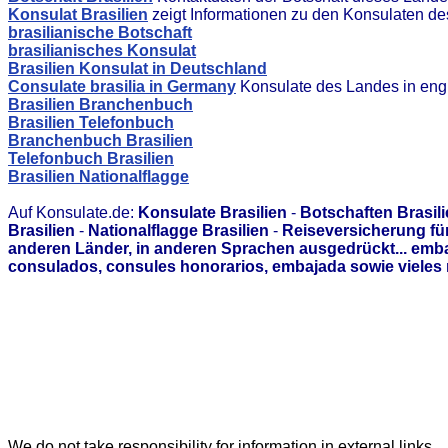
Konsulat Brasilien
zeigt Informationen zu den Konsulaten d
brasilianische Botschaft
brasilianisches Konsulat
Brasilien Konsulat in Deutschland
Consulate brasilia in Germany
Konsulate des Landes in eng
Brasilien Branchenbuch
Brasilien Telefonbuch
Branchenbuch Brasilien
Telefonbuch Brasilien
Brasilien Nationalflagge
Auf Konsulate.de:
Konsulate Brasilien
-
Botschaften Brasil
Brasilien
-
Nationalflagge Brasilien
-
Reiseversicherung für
anderen Länder, in anderen Sprachen ausgedrückt... emb
consulados, consules honorarios, embajada sowie vieles 
We do not take responsibility for information in external links