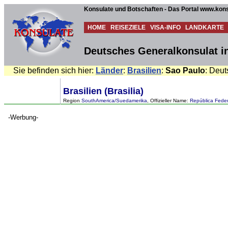
Konsulate und Botschaften - Das Portal www.kons
HOME
REISEZIELE
VISA-INFO
LANDKARTE
Deutsches Generalkonsulat in
Sie befinden sich hier:
Länder
:
Brasilien
:
Sao Paulo
: Deut
Brasilien (Brasilia)
Region
SouthAmerica/Suedamerika
, Offizieller Name:
República Feder
-Werbung-