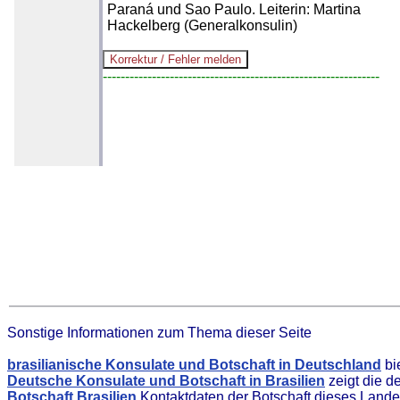
Paraná und Sao Paulo. Leiterin: Martina
Hackelberg (Generalkonsulin)
--------------------------------------------------------------
Sonstige Informationen zum Thema dieser Seite
brasilianische Konsulate und Botschaft in Deutschland
bi
Deutsche Konsulate und Botschaft in Brasilien
zeigt die d
Botschaft Brasilien
Kontaktdaten der Botschaft dieses Land