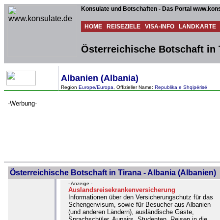
Konsulate und Botschaften - Das Portal www.kons
HOME
REISEZIELE
VISA-INFO
LANDKARTE
Österreichische Botschaft in 
Albanien (Albania)
Region
Europe/Europa
, Offizieller Name:
Republika e Shqipërisë
-Werbung-
Österreichische Botschaft in Tirana - Albania (Albanien)
- Anzeige -
Auslandsreisekrankenversicherung
Informationen über den Versicherungschutz für das
Schengenvisum, sowie für Besucher aus Albanien
(und anderen Ländern), ausländische Gäste,
Sprachschüler, Aupairs, Studenten, Reisen in die