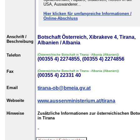
USA, Auswanderer...
Hier klicken für umfangreiche Informationen /
Online-Abschluss
Anschrift /
Botschaft Österreich, Xibrakeve 4, Tirana,
Beschreibung
Albanien / Albania
Telefon
(Österreichische Botschaft in Tirana - Albania (Albanien))
(00355 4) 2274855, (00355 4) 2274856
Fax
(Österreichische Botschaft in Tirana - Albania (Albanien))
(00355 4) 22331 40
Email
tirana-ob@bmeia.gv.at
Webseite
www.aussenministerium.at/tirana
Hinweise
Zusätzliche Informationen zur österreichischen Bots
in Tirana
-