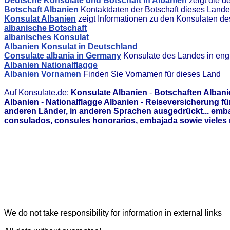
Deutsche Konsulate und Botschaft in Albanien
zeigt die d
Botschaft Albanien
Kontaktdaten der Botschaft dieses Land
Konsulat Albanien
zeigt Informationen zu den Konsulaten d
albanische Botschaft
albanisches Konsulat
Albanien Konsulat in Deutschland
Consulate albania in Germany
Konsulate des Landes in eng
Albanien Nationalflagge
Albanien Vornamen
Finden Sie Vornamen für dieses Land
Auf Konsulate.de:
Konsulate Albanien
-
Botschaften Albani
Albanien
-
Nationalflagge Albanien
-
Reiseversicherung fü
anderen Länder, in anderen Sprachen ausgedrückt... emb
consulados, consules honorarios, embajada sowie vieles 
We do not take responsibility for information in external links