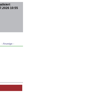
alisiert
7.2026 10:55
- Anzeige -