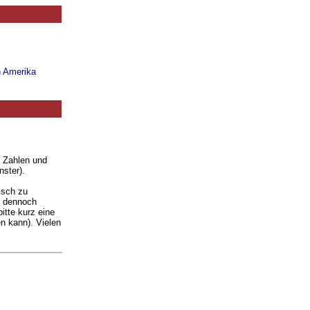
n Amerika
. Zahlen und
nster).
isch zu
ie dennoch
itte kurz eine
n kann). Vielen