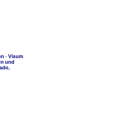
en
-
Visum
en und
ado,