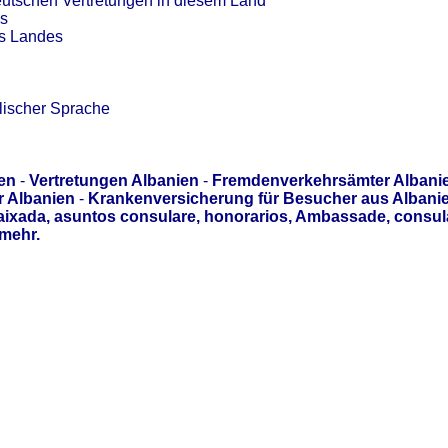
eutschen Vertretungen in diesem Land
es
es Landes
lischer Sprache
en
-
Vertretungen Albanien
-
Fremdenverkehrsämter Albani
r Albanien
-
Krankenversicherung für Besucher aus Albani
aixada, asuntos consulare, honorarios, Ambassade, consul
mehr.