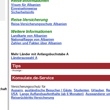
Reise-Informationen
Visum für Albanien
Einreisehinweise
Sicherheitsinfo
Reise-Versicherung
Reise-Versicherungsschutz Albanien
Weitere Informationen
Landkarte von Albanien
Nationalflagge von Albanien
Zahlen und Fakten über Albanien
Mehr Länder mit Anfangsbuchstabe A
Länderauswahl A
Tips
- Anzeige -
Konsulate.de-Service
Versicherungsschutz für
chaft
Aupairs
,
ausländische Besucher / Gäste
,
Studenten
,
Urlauber
,
Re
USA
,
Lange Auflandsaufenthalte (ab 6 Monaten)
,
Auswanderer un
Reiserücktritts-Versicherung