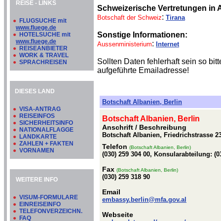
REISE - LINKS
Schweizerische Vertretungen in 
:
Botschaft der Schweiz
Tirana
●
FLUGSUCHE mit
www.fluege.de
Sonstige Informationen:
●
HOTELSUCHE mit
www.fluege.de
:
Aussenministerium
Internet
●
REISEANBIETER
●
WORK & TRAVEL
Sollten Daten fehlerhaft sein so b
●
SPRACHREISEN
aufgeführte Emailadresse!
DIESES LAND
Botschaft Albanien, Berlin
●
VISA-ANTRAG
●
REISEINFOS
Botschaft Albanien, Berlin
●
SICHERHEITSINFO
Anschrift / Beschreibung
●
NATIONALFLAGGE
Botschaft Albanien, Friedrichstrasse 2
●
LANDKARTE
●
ZAHLEN + FAKTEN
Telefon
(Botschaft Albanien, Berlin)
●
VORNAMEN
(030) 259 304 00, Konsularabteilung: (0
Fax
(Botschaft Albanien, Berlin)
(030) 259 318 90
WEITERE INFO
Email
●
VISUM-FORMULARE
embassy.berlin@mfa.gov.al
●
EINREISEINFO
●
TELEFONVERZEICHN.
Webseite
●
FAQ