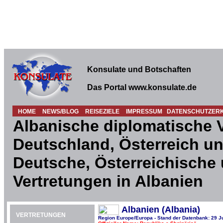
Konsulate und Botschaften
Das Portal www.konsulate.de
HOME
NEWS/BLOG
REISEZIELE
IMPRESSUM
DATENSCHUTZER
Albanische diplomatische V
Deutschland, Österreich un
Deutsche, Österreichische
Vertretungen in Albanien
Albanien (Albania)
VERTRETUNGEN
Region Europe/Europa - Stand der Datenbank: 29 J