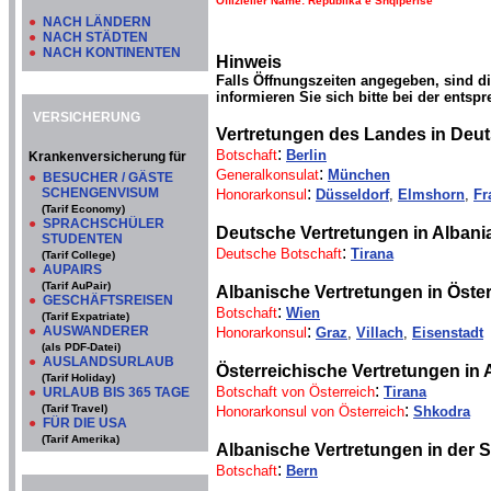
Offizieller Name: Republika e Shqipërisë
●
NACH LÄNDERN
●
NACH STÄDTEN
●
NACH KONTINENTEN
Hinweis
Falls Öffnungszeiten angegeben, sind d
informieren Sie sich bitte bei der entsp
VERSICHERUNG
Vertretungen des Landes in Deu
:
Botschaft
Berlin
Krankenversicherung für
:
Generalkonsulat
München
●
BESUCHER / GÄSTE
:
SCHENGENVISUM
Honorarkonsul
Düsseldorf
,
Elmshorn
,
Fr
(Tarif Economy)
●
SPRACHSCHÜLER
Deutsche Vertretungen in Albania
STUDENTEN
:
Deutsche Botschaft
Tirana
(Tarif College)
●
AUPAIRS
(Tarif AuPair)
Albanische Vertretungen in Öster
●
GESCHÄFTSREISEN
:
Botschaft
Wien
(Tarif Expatriate)
:
●
AUSWANDERER
Honorarkonsul
Graz
,
Villach
,
Eisenstadt
(als PDF-Datei)
●
AUSLANDSURLAUB
Österreichische Vertretungen in 
(Tarif Holiday)
:
Botschaft von Österreich
Tirana
●
URLAUB BIS 365 TAGE
:
(Tarif Travel)
Honorarkonsul von Österreich
Shkodra
●
FÜR DIE USA
(Tarif Amerika)
Albanische Vertretungen in der 
:
Botschaft
Bern