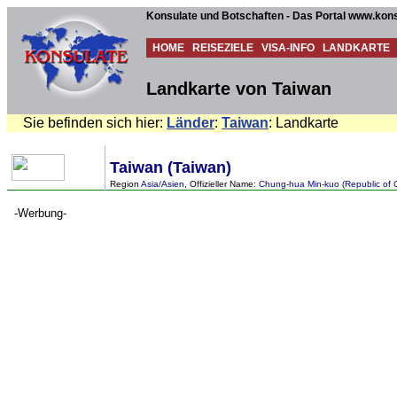
Konsulate und Botschaften - Das Portal www.kons
HOME
REISEZIELE
VISA-INFO
LANDKARTE
Landkarte von Taiwan
Sie befinden sich hier:
Länder
:
Taiwan
: Landkarte
Taiwan (Taiwan)
Region
Asia/Asien
, Offizieller Name:
Chung-hua Min-kuo (Republic of 
-Werbung-