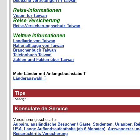
Deutsche Vertretungen in Taiwan
Reise-Informationen
Visum für Taiwan
Reise-Versicherung
Reise-Versicherungsschutz Taiwan
Weitere Informationen
Landkarte von Taiwan
Nationalflagge von Taiwan
Branchenbuch Taiwan
Telefonbuch Taiwan
Zahlen und Fakten über Taiwan
Mehr Länder mit Anfangsbuchstabe T
Länderauswahl T
Tips
- Anzeige -
Konsulate.de-Service
Versicherungsschutz für
Aupairs
,
ausländische Besucher / Gäste
,
Studenten
,
Urlauber
,
Rei
USA
,
Lange Auflandsaufenthalte (ab 6 Monaten)
,
Auswanderer un
Reiserücktritts-Versicherung