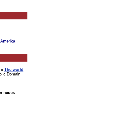
n Amerika
vom
The world
blic Domain
in neues