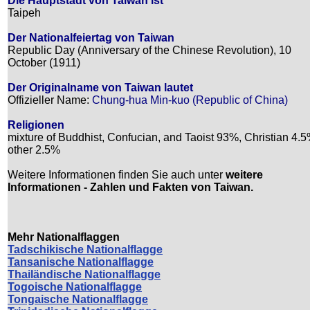
Die Hauptstadt von Taiwan ist
Taipeh
Der Nationalfeiertag von Taiwan
Republic Day (Anniversary of the Chinese Revolution), 10
October (1911)
Der Originalname von Taiwan lautet
Offizieller Name:
Chung-hua Min-kuo (Republic of China)
Religionen
mixture of Buddhist, Confucian, and Taoist 93%, Christian 4.5
other 2.5%
Weitere Informationen finden Sie auch unter
weitere
Informationen - Zahlen und Fakten von Taiwan.
Mehr Nationalflaggen
Tadschikische Nationalflagge
Tansanische Nationalflagge
Thailändische Nationalflagge
Togoische Nationalflagge
Tongaische Nationalflagge