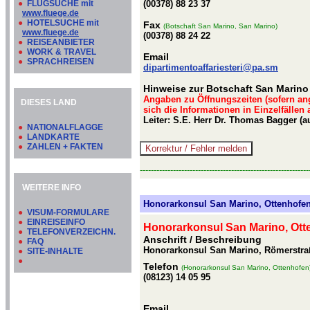
●
FLUGSUCHE mit
(00378) 88 23 37
www.fluege.de
●
HOTELSUCHE mit
Fax
(Botschaft San Marino, San Marino)
www.fluege.de
(00378) 88 24 22
●
REISEANBIETER
●
WORK & TRAVEL
Email
●
SPRACHREISEN
dipartimentoaffariesteri@pa.sm
Hinweise zur Botschaft San Marino
Angaben zu Öffnungszeiten (sofern an
DIESES LAND
sich die Informationen in Einzelfällen
Leiter: S.E. Herr Dr. Thomas Bagger (a
●
NATIONALFLAGGE
●
LANDKARTE
●
ZAHLEN + FAKTEN
-------------------------------------------------------------
WEITERE INFO
Honorarkonsul San Marino, Ottenhofe
●
VISUM-FORMULARE
●
EINREISEINFO
Honorarkonsul San Marino, Ott
●
TELEFONVERZEICHN.
Anschrift / Beschreibung
●
FAQ
Honorarkonsul San Marino, Römerstraß
●
SITE-INHALTE
●
Telefon
(Honorarkonsul San Marino, Ottenhofen
(08123) 14 05 95
Email