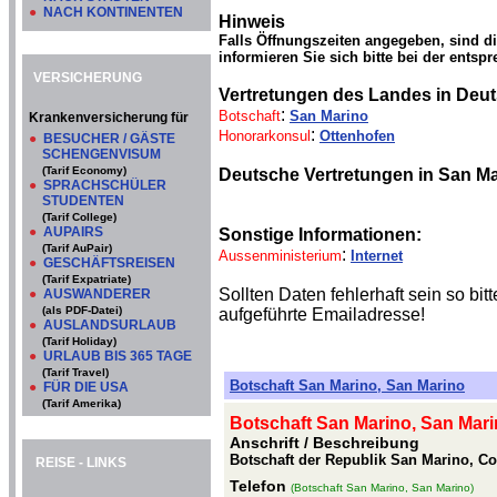
●
NACH KONTINENTEN
Hinweis
Falls Öffnungszeiten angegeben, sind d
informieren Sie sich bitte bei der entsp
VERSICHERUNG
Vertretungen des Landes in Deu
:
Botschaft
San Marino
Krankenversicherung für
:
Honorarkonsul
Ottenhofen
●
BESUCHER / GÄSTE
SCHENGENVISUM
(Tarif Economy)
Deutsche Vertretungen in San M
●
SPRACHSCHÜLER
STUDENTEN
(Tarif College)
●
AUPAIRS
Sonstige Informationen:
(Tarif AuPair)
:
Aussenministerium
Internet
●
GESCHÄFTSREISEN
(Tarif Expatriate)
Sollten Daten fehlerhaft sein so b
●
AUSWANDERER
(als PDF-Datei)
aufgeführte Emailadresse!
●
AUSLANDSURLAUB
(Tarif Holiday)
●
URLAUB BIS 365 TAGE
(Tarif Travel)
Botschaft San Marino, San Marino
●
FÜR DIE USA
(Tarif Amerika)
Botschaft San Marino, San Mar
Anschrift / Beschreibung
Botschaft der Republik San Marino, Co
REISE - LINKS
Telefon
(Botschaft San Marino, San Marino)