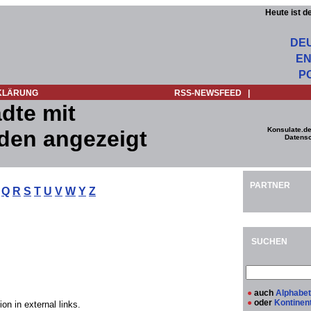
Heute ist d
DE
EN
P
KLÄRUNG
RSS-NEWSFEED
|
dte mit
Konsulate.de
den angezeigt
Datensc
PARTNER
Q
R
S
T
U
V
W
Y
Z
SUCHEN
●
auch
Alphabet
●
oder
Kontinen
on in external links.