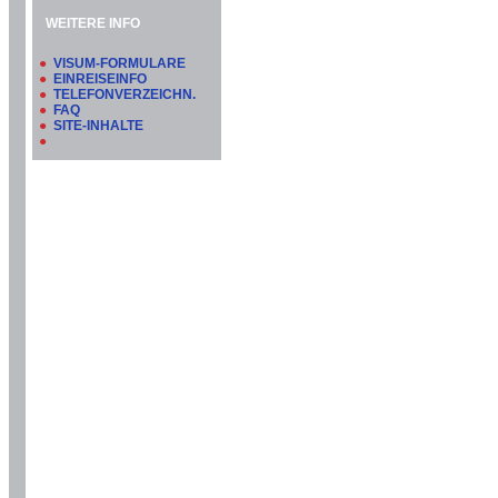
WEITERE INFO
●
VISUM-FORMULARE
●
EINREISEINFO
●
TELEFONVERZEICHN.
●
FAQ
●
SITE-INHALTE
●