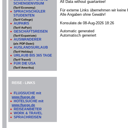
All Data without guartantee!
SCHENGENVISUM
(Tarif Economy)
Für externe Links übernehmen wir keine 
●
SPRACHSCHÜLER
Alle Angaben ohne Gewähr!
STUDENTEN
(Tarif College)
Konsulate.de 08-Aug-2026 18:26
●
AUPAIRS
(Tarif AuPair)
Automatic generated
●
GESCHÄFTSREISEN
Automatisch generiert
(Tarif Expatriate)
●
AUSWANDERER
(als PDF-Datei)
●
AUSLANDSURLAUB
(Tarif Holiday)
●
URLAUB BIS 365 TAGE
(Tarif Travel)
●
FÜR DIE USA
(Tarif Amerika)
REISE - LINKS
●
FLUGSUCHE mit
www.fluege.de
●
HOTELSUCHE mit
www.fluege.de
●
REISEANBIETER
●
WORK & TRAVEL
●
SPRACHREISEN