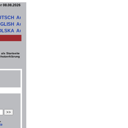
er 08.08.2026
UTSCH
GLISH
OLSKA
 als Startseite
hutzerklärung
,
te