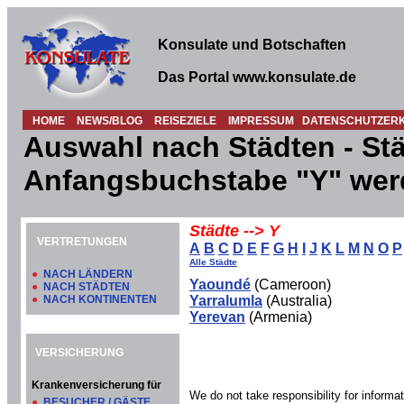
Konsulate und Botschaften
Das Portal www.konsulate.de
HOME
NEWS/BLOG
REISEZIELE
IMPRESSUM
DATENSCHUTZER
Auswahl nach Städten - Stä
Anfangsbuchstabe "Y" wer
Städte --> Y
VERTRETUNGEN
A
B
C
D
E
F
G
H
I
J
K
L
M
N
O
P
Alle Städte
●
NACH LÄNDERN
Yaoundé
(Cameroon)
●
NACH STÄDTEN
●
NACH KONTINENTEN
Yarralumla
(Australia)
Yerevan
(Armenia)
VERSICHERUNG
Krankenversicherung für
We do not take responsibility for informati
●
BESUCHER / GÄSTE