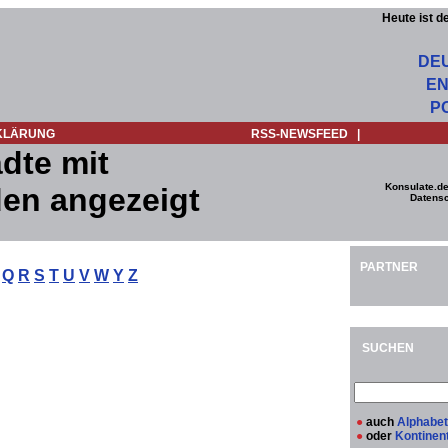
Heute ist d
DE
EN
P
KLÄRUNG
RSS-NEWSFEED
|
dte mit
Konsulate.de
en angezeigt
Datensc
PARTNER
Q
R
S
T
U
V
W
Y
Z
SUCHEN
●
auch
Alphabet
●
oder
Kontinen