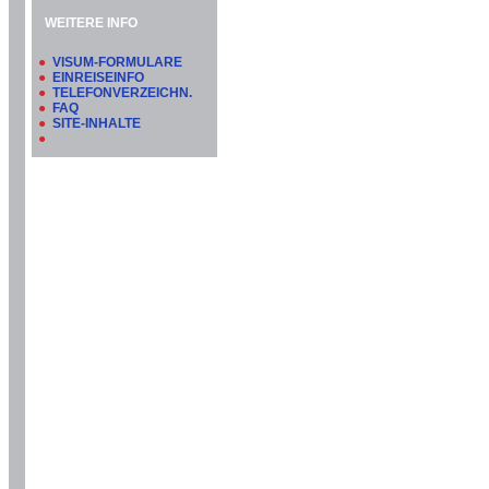
WEITERE INFO
●
VISUM-FORMULARE
●
EINREISEINFO
●
TELEFONVERZEICHN.
●
FAQ
●
SITE-INHALTE
●