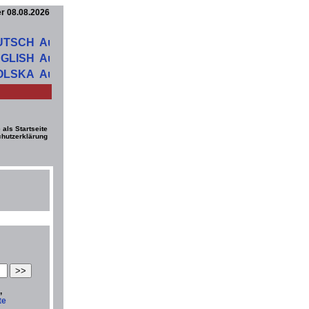
er 08.08.2026
UTSCH
GLISH
OLSKA
 als Startseite
hutzerklärung
,
te