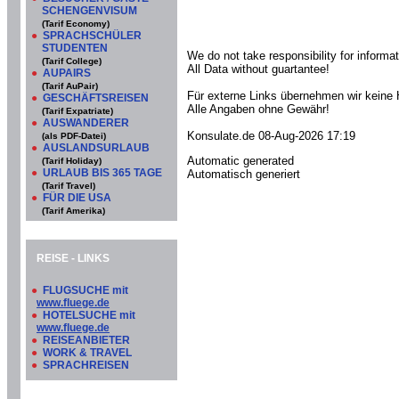
SCHENGENVISUM
(Tarif Economy)
●
SPRACHSCHÜLER
STUDENTEN
We do not take responsibility for informati
(Tarif College)
All Data without guartantee!
●
AUPAIRS
(Tarif AuPair)
Für externe Links übernehmen wir keine 
●
GESCHÄFTSREISEN
Alle Angaben ohne Gewähr!
(Tarif Expatriate)
●
AUSWANDERER
Konsulate.de 08-Aug-2026 17:19
(als PDF-Datei)
●
AUSLANDSURLAUB
Automatic generated
(Tarif Holiday)
●
URLAUB BIS 365 TAGE
Automatisch generiert
(Tarif Travel)
●
FÜR DIE USA
(Tarif Amerika)
REISE - LINKS
●
FLUGSUCHE mit
www.fluege.de
●
HOTELSUCHE mit
www.fluege.de
●
REISEANBIETER
●
WORK & TRAVEL
●
SPRACHREISEN