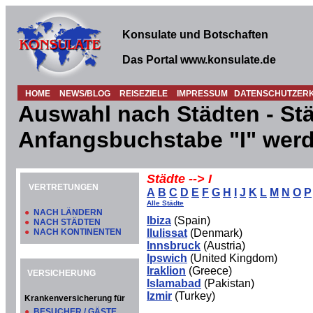
Konsulate und Botschaften
Das Portal www.konsulate.de
HOME
NEWS/BLOG
REISEZIELE
IMPRESSUM
DATENSCHUTZER
Auswahl nach Städten - Stä
Anfangsbuchstabe "I" werd
Städte --> I
VERTRETUNGEN
A
B
C
D
E
F
G
H
I
J
K
L
M
N
O
P
Alle Städte
●
NACH LÄNDERN
Ibiza
(Spain)
●
NACH STÄDTEN
●
NACH KONTINENTEN
Ilulissat
(Denmark)
Innsbruck
(Austria)
Ipswich
(United Kingdom)
Iraklion
(Greece)
VERSICHERUNG
Islamabad
(Pakistan)
Izmir
(Turkey)
Krankenversicherung für
●
BESUCHER / GÄSTE