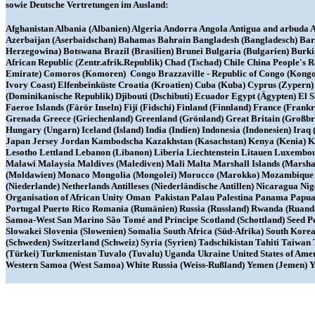
sowie Deutsche Vertretungen im Ausland:
Afghanistan Albania (Albanien) Algeria Andorra Angola Antigua and arbuda Ar
Azerbaijan (Aserbaidschan) Bahamas Bahrain Bangladesh (Bangladesch) Barba
Herzegowina) Botswana Brazil (Brasilien) Brunei Bulgaria (Bulgarien) Bu
African Republic (Zentr.afrik.Republik) Chad (Tschad) Chile China People's
Emirate) Comoros (Komoren) Congo Brazzaville - Republic of Congo (Kongo) 
Ivory Coast) Elfenbeinküste Croatia (Kroatien) Cuba (Kuba) Cyprus (Zyper
(Dominikanische Republik) Djibouti (Dschibuti) Ecuador Egypt (Ägypten) El 
Faeroe Islands (Färör Inseln) Fiji (Fidschi) Finland (Finnland) France (Fr
Grenada Greece (Griechenland) Greenland (Grönland) Great Britain (Großb
Hungary (Ungarn) Iceland (Island) India (Indien) Indonesia (Indonesien) Iraq (I
Japan Jersey Jordan Kambodscha Kazakhstan (Kasachstan) Kenya (Kenia) Ki
Lesotho Lettland Lebanon (Libanon) Liberia Liechtenstein Litauen Luxem
Malawi Malaysia Maldives (Malediven) Mali Malta Marshall Islands (Marsha
(Moldawien) Monaco Mongolia (Mongolei) Morocco (Marokko) Mozambique 
(Niederlande) Netherlands Antilleses (Niederländische Antillen) Nicaragua 
Organisation of African Unity Oman Pakistan Palau Palestina Panama Papua 
Portugal Puerto Rico Romania (Rumänien) Russia (Russland) Rwanda (Ruanda
Samoa-West San Marino Sâo Tomé and Príncipe Scotland (Schottland) Seed Pe
Slowakei Slovenia (Slowenien) Somalia South Africa (Süd-Afrika) South Kor
(Schweden) Switzerland (Schweiz) Syria (Syrien) Tadschikistan Tahiti Taiwa
(Türkei) Turkmenistan Tuvalo (Tuvalu) Uganda Ukraine United States of Am
Western Samoa (West Samoa) White Russia (Weiss-Rußland) Yemen (Jemen) Y