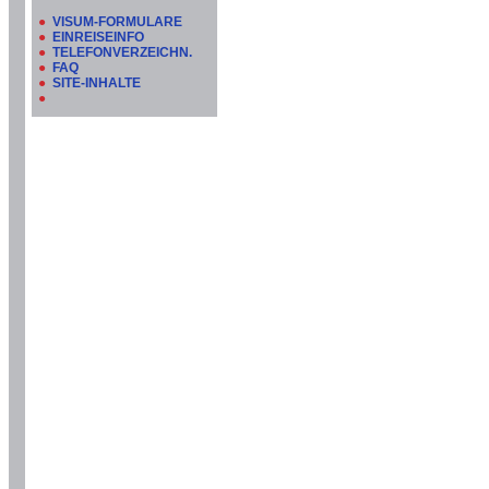
●
VISUM-FORMULARE
●
EINREISEINFO
●
TELEFONVERZEICHN.
●
FAQ
●
SITE-INHALTE
●