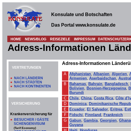
Konsulate und Botschaften
Das Portal www.konsulate.de
HOME
NEWS/BLOG
REISEZIELE
IMPRESSUM
DATENSCHUTZER
Adress-Informationen Länd
Adress-Informationen Länderü
VERTRETUNGEN
A
Afghanistan
,
Albanien
,
Algerien
,
●
NACH LÄNDERN
Armenien
,
Aserbaidschan
,
Austra
●
NACH STÄDTEN
B
Bahamas
,
Bahrain
,
Bangladesch
,
●
NACH KONTINENTEN
Bolivien
,
Bosnien-Herzegowina
,
B
Burundi
C
Chile
,
China
,
Costa Rica
,
Côte d'l
VERSICHERUNG
D
Dominica
,
Dominikanische Repub
E
Ecuador
,
El Salvador
,
Eritrea
,
Est
Krankenversicherung für
F
Fidschi
,
Finnland
,
Frankreich
●
BESUCHER / GÄSTE
G
Gabun
,
Gambia
,
Georgien
,
Ghana
SCHENGENVISUM
Guyana
(Tarif Economy)
H
Haiti
,
Honduras