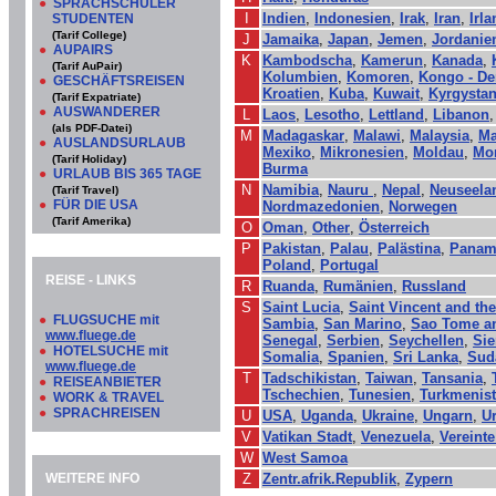
●
SPRACHSCHÜLER
I
Indien
,
Indonesien
,
Irak
,
Iran
,
Irla
STUDENTEN
(Tarif College)
J
Jamaika
,
Japan
,
Jemen
,
Jordanie
●
AUPAIRS
K
Kambodscha
,
Kamerun
,
Kanada
,
(Tarif AuPair)
Kolumbien
,
Komoren
,
Kongo - De
●
GESCHÄFTSREISEN
Kroatien
,
Kuba
,
Kuwait
,
Kyrgysta
(Tarif Expatriate)
●
AUSWANDERER
L
Laos
,
Lesotho
,
Lettland
,
Libanon
(als PDF-Datei)
M
Madagaskar
,
Malawi
,
Malaysia
,
Ma
●
AUSLANDSURLAUB
Mexiko
,
Mikronesien
,
Moldau
,
Mo
(Tarif Holiday)
Burma
●
URLAUB BIS 365 TAGE
N
Namibia
,
Nauru
,
Nepal
,
Neuseela
(Tarif Travel)
●
FÜR DIE USA
Nordmazedonien
,
Norwegen
(Tarif Amerika)
O
Oman
,
Other
,
Österreich
P
Pakistan
,
Palau
,
Palästina
,
Panam
Poland
,
Portugal
REISE - LINKS
R
Ruanda
,
Rumänien
,
Russland
S
Saint Lucia
,
Saint Vincent and th
●
FLUGSUCHE mit
Sambia
,
San Marino
,
Sao Tome an
www.fluege.de
Senegal
,
Serbien
,
Seychellen
,
Sie
●
HOTELSUCHE mit
Somalia
,
Spanien
,
Sri Lanka
,
Sud
www.fluege.de
T
Tadschikistan
,
Taiwan
,
Tansania
,
●
REISEANBIETER
Tschechien
,
Tunesien
,
Turkmenis
●
WORK & TRAVEL
●
SPRACHREISEN
U
USA
,
Uganda
,
Ukraine
,
Ungarn
,
U
V
Vatikan Stadt
,
Venezuela
,
Vereint
W
West Samoa
WEITERE INFO
Z
Zentr.afrik.Republik
,
Zypern