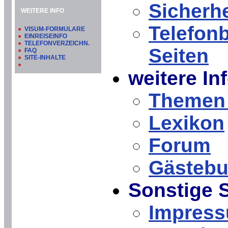
Sicherh
WEITERE INFO
Telefon
●
VISUM-FORMULARE
●
EINREISEINFO
●
TELEFONVERZEICHN.
Seiten
●
FAQ
●
SITE-INHALTE
●
weitere In
Themen 
Lexikon
Forum
Gästeb
Sonstige 
Impres