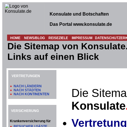
Konsulate und Botschaften
Das Portal www.konsulate.de
HOME
NEWS/BLOG
REISEZIELE
IMPRESSUM
DATENSCHUTZER
Die Sitemap von Konsulate.
Links auf einen Blick
VERTRETUNGEN
●
NACH LÄNDERN
Die Sitema
●
NACH STÄDTEN
●
NACH KONTINENTEN
Konsulate
VERSICHERUNG
Vertretung
Krankenversicherung für
●
BESUCHER / GÄSTE