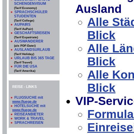
SCHENGENVISUM
Ausland
(Tarif Economy)
●
SPRACHSCHÜLER
STUDENTEN
Alle Stä
(Tarif College)
●
AUPAIRS
(Tarif AuPair)
Blick
●
GESCHÄFTSREISEN
(Tarif Expatriate)
●
AUSWANDERER
Alle Län
(als PDF-Datei)
●
AUSLANDSURLAUB
(Tarif Holiday)
Blick
●
URLAUB BIS 365 TAGE
(Tarif Travel)
●
FÜR DIE USA
Alle Kon
(Tarif Amerika)
Blick
REISE - LINKS
VIP-Servic
●
FLUGSUCHE mit
www.fluege.de
●
HOTELSUCHE mit
Formula
www.fluege.de
●
REISEANBIETER
●
WORK & TRAVEL
●
SPRACHREISEN
Einreise