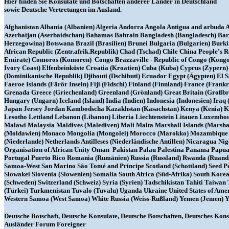
Hier finden Sie Konsulate und Botschaften anderer Länder in Deutschland
sowie Deutsche Vertretungen im Ausland.
Afghanistan Albania (Albanien) Algeria Andorra Angola Antigua and arbuda Ar
Azerbaijan (Aserbaidschan) Bahamas Bahrain Bangladesh (Bangladesch) Barba
Herzegowina) Botswana Brazil (Brasilien) Brunei Bulgaria (Bulgarien) Bu
African Republic (Zentr.afrik.Republik) Chad (Tschad) Chile China People's
Emirate) Comoros (Komoren) Congo Brazzaville - Republic of Congo (Kongo) 
Ivory Coast) Elfenbeinküste Croatia (Kroatien) Cuba (Kuba) Cyprus (Zyper
(Dominikanische Republik) Djibouti (Dschibuti) Ecuador Egypt (Ägypten) El 
Faeroe Islands (Färör Inseln) Fiji (Fidschi) Finland (Finnland) France (Fr
Grenada Greece (Griechenland) Greenland (Grönland) Great Britain (Großb
Hungary (Ungarn) Iceland (Island) India (Indien) Indonesia (Indonesien) Iraq (I
Japan Jersey Jordan Kambodscha Kazakhstan (Kasachstan) Kenya (Kenia) Ki
Lesotho Lettland Lebanon (Libanon) Liberia Liechtenstein Litauen Luxem
Malawi Malaysia Maldives (Malediven) Mali Malta Marshall Islands (Marsha
(Moldawien) Monaco Mongolia (Mongolei) Morocco (Marokko) Mozambique 
(Niederlande) Netherlands Antilleses (Niederländische Antillen) Nicaragua 
Organisation of African Unity Oman Pakistan Palau Palestina Panama Papua 
Portugal Puerto Rico Romania (Rumänien) Russia (Russland) Rwanda (Ruanda
Samoa-West San Marino Sâo Tomé and Príncipe Scotland (Schottland) Seed Pe
Slowakei Slovenia (Slowenien) Somalia South Africa (Süd-Afrika) South Kor
(Schweden) Switzerland (Schweiz) Syria (Syrien) Tadschikistan Tahiti Taiwa
(Türkei) Turkmenistan Tuvalo (Tuvalu) Uganda Ukraine United States of Am
Western Samoa (West Samoa) White Russia (Weiss-Rußland) Yemen (Jemen) Y
Deutsche Botschaft, Deutsche Konsulate, Deutsche Botschaften, Deutsches Kons
Ausländer Forum Foreigner